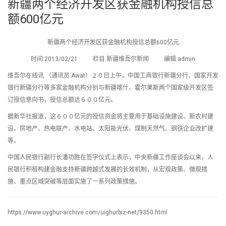
新疆两个经济开发区获金融机构授信总
额600亿元
新疆两个经济开发区获金融机构授信总额600亿元
时间:2013/02/21 栏目:新疆维吾尔新闻 编辑:admin
维吾尔在线讯 （通讯员 Awat）２０日上午，中国工商银行新疆分行、国家开发
银行新疆分行等多家金融机构分别与新疆喀什、霍尔果斯两个国家级开发区签
订授信意向书，授信总额达６００亿元。
据新华社报道，这６００亿元的授信资金将主要用于基础设施建设、新农村建
设、房地产、热电联产、水电站、太阳能光伏、煤制天然气、钢铁企业改扩建
等。
中国人民银行副行长潘功胜在签字仪式上表示，中央新疆工作座谈会以来，人
民银行积极构建金融支持新疆跨越式发展的长效机制，从宏观政策、微观措
施、重点区域突破等层面实施了一系列政策措施。
https://www.uyghur-archive.com/uighurbiz-net/9350.html