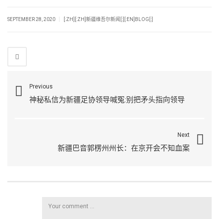
|
SEPTEMBER 28, 2020
[:ZH][:ZH]新疆维吾尔新闻[:][:EN]BLOG[:]
Previous
神秘私信为新疆足协领导喊冤:别把矛头指向领导
Next
新疆巴音郭楞州州长：在京开会不知血案