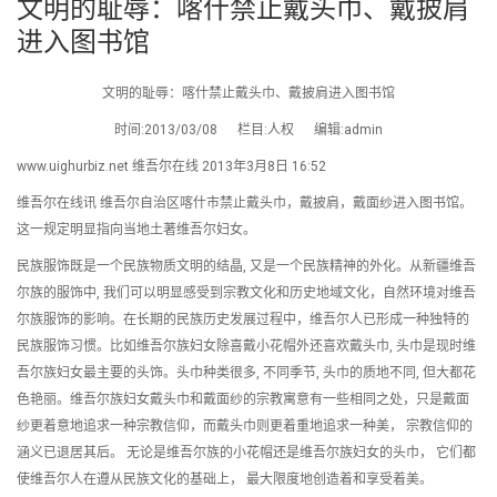
文明的耻辱：喀什禁止戴头巾、戴披肩
进入图书馆
文明的耻辱：喀什禁止戴头巾、戴披肩进入图书馆
时间:2013/03/08 栏目:人权 编辑:admin
www.uighurbiz.net 维吾尔在线 2013年3月8日 16:52
维吾尔在线讯 维吾尔自治区喀什市禁止戴头巾，戴披肩，戴面纱进入图书馆。
这一规定明显指向当地土著维吾尔妇女。
民族服饰既是一个民族物质文明的结晶, 又是一个民族精神的外化。从新疆维吾
尔族的服饰中, 我们可以明显感受到宗教文化和历史地域文化，自然环境对维吾
尔族服饰的影响。在长期的民族历史发展过程中，维吾尔人已形成一种独特的
民族服饰习惯。比如维吾尔族妇女除喜戴小花帽外还喜欢戴头巾, 头巾是现时维
吾尔族妇女最主要的头饰。头巾种类很多, 不同季节, 头巾的质地不同, 但大都花
色艳丽。维吾尔族妇女戴头巾和戴面纱的宗教寓意有一些相同之处，只是戴面
纱更着意地追求一种宗教信仰，而戴头巾则更着重地追求一种美， 宗教信仰的
涵义已退居其后。 无论是维吾尔族的小花帽还是维吾尔族妇女的头巾， 它们都
使维吾尔人在遵从民族文化的基础上， 最大限度地创造着和享受着美。