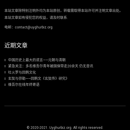
本站文章除特别注明外均为本站原创，转载需取得本站许可并注明文章出处。
本站文章如有侵犯您的权益，请及时联系.
电邮：contact@uyghurbiz.org
近期文章
中国历史上最大的谎言——元朝与清朝
紧急关注：多名维吾尔青年被国保带走20余天 仍无音讯
吐火罗与回鹘文化
玄奘与弥勒——回鹘文《玄奘传》研究》
维吾尔在线年终寄语
© 2020-2021. Uyghurbiz.org. All rights reserved.