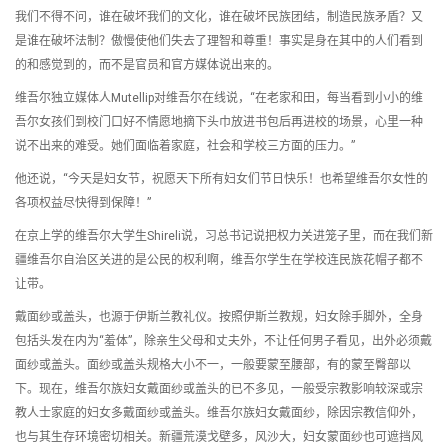
我们不得不问，谁在破坏我们的文化，谁在破坏民族团结，制造民族矛盾？又
是谁在破坏法制？傲慢使他们失去了理智和尊重！事实是身在其中的人们看到
的和感觉到的，而不是官员和官方媒体说出来的。
维吾尔独立媒体人Mutellip对维吾尔在线说，“在老家和田，每当看到小小的维
吾尔女孩们到校门口好不情愿地摘下头巾放进书包后再进校的场景，心里一种
说不出来的难受。她们面临着家庭，社会和学校三方面的压力。”
他还说，“今天是妇女节，祝愿天下所有妇女们节日快乐！也希望维吾尔女性的
各项权益尽快得到保障！”
在京上学的维吾尔大学生Shireli说，习总书记说把权力关进笼子里，而在我们新
疆维吾尔自治区关进的是公民的权利啊，维吾尔学生在学校连民族花帽子都不
让带。
戴面纱或盖头，也源于伊斯兰教礼仪。按照伊斯兰教规，妇女除手脚外，全身
包括头发在内为“羞体”，除亲生父母和丈夫外，不让任何男子看见，出外必须戴
面纱或盖头。面纱或盖头规格大小不一，一般要蒙至腰部，有的蒙至臀部以
下。现在，维吾尔族妇女戴面纱或盖头的已不多见，一般受宗教影响较深或宗
教人士家庭的妇女多戴面纱或盖头。维吾尔族妇女戴面纱，除因宗教信仰外，
也与其生存环境密切相关。新疆荒漠戈壁多，风沙大，妇女蒙面纱也可遮挡风