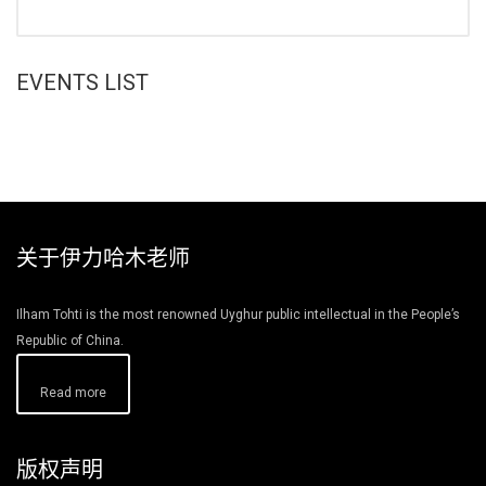
EVENTS LIST
关于伊力哈木老师
Ilham Tohti is the most renowned Uyghur public intellectual in the People’s
Republic of China.
Read more
版权声明