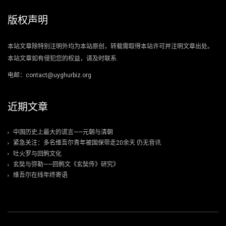
版权声明
本站文章除特别注明外均为本站原创，转载需取得本站许可并注明文章出处。
本站文章如有侵犯您的权益，请及时联系.
电邮：contact@uyghurbiz.org
近期文章
中国历史上最大的谎言——元朝与清朝
紧急关注：多名维吾尔青年被国保带走20余天 仍无音讯
吐火罗与回鹘文化
玄奘与弥勒——回鹘文《玄奘传》研究》
维吾尔在线年终寄语