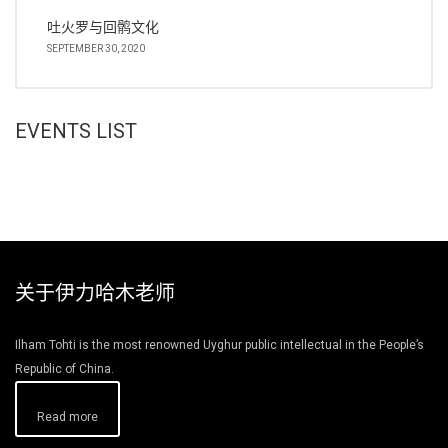
吐火罗与回鹘文化
SEPTEMBER 30, 2020
EVENTS LIST
关于伊力哈木老师
Ilham Tohti is the most renowned Uyghur public intellectual in the People’s
Republic of China.
Read more