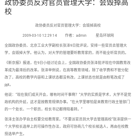
政协委员反对官员管理大学：会毁掉高
校
政协委员反对官员管理大学：会毁掉高校
2009-03-10 12:29:14 作者：admin 星岛环球网
全国政协委员、北京工业大学副校长张泽9日批评说，安排一些官员去管理大
学，会毁掉大学。他认为，对大学的管理要听教育家的，而不能全听官员的。
《新京报》报道，在9日小组讨论会上，全国政协委员张泽批评现在中国教育改
革成为最滞后的改革。张泽举例说，在高等教育领域，除了收学费和不管分配
改了，高校的教学内容和上课状态都没有改，上课状态也就是由粉笔改成了
ppt。
他说：“现在我们成天开会，哪有时间干事啊？”大学的实质是学术，大学不是党
政机构的外延，这才是按教育规律办事。“在大学里哪怕是来教育行政主管部门
的一个处长、一个职员，校长书记都得陪着转。”
张泽主张办学自主权要交给教育家。“不要派官员到大学去管理高校”张泽提供一
个大学校长选举上的可操作性办法，政府可协商几个校长候选人，再由在校教
授选举产生。