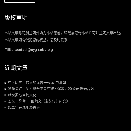
版权声明
本站文章除特别注明外均为本站原创，转载需取得本站许可并注明文章出处。
本站文章如有侵犯您的权益，请及时联系.
电邮：contact@uyghurbiz.org
近期文章
中国历史上最大的谎言——元朝与清朝
紧急关注：多名维吾尔青年被国保带走20余天 仍无音讯
吐火罗与回鹘文化
玄奘与弥勒——回鹘文《玄奘传》研究》
维吾尔在线年终寄语