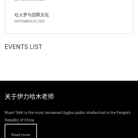
吐火罗与回鹘文化
SEPTEMBER 30, 2020
EVENTS LIST
关于伊力哈木老师
Ilham Tohti is the most renowned Uyghur public intellectual in the People’s
Republic of China.
Read more