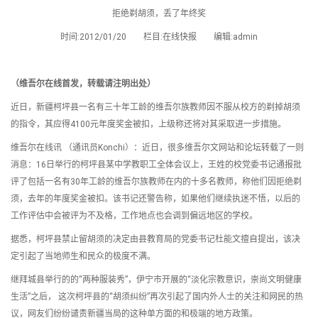
拒绝剃胡须，丢了年终奖
时间:2012/01/20 栏目:在线快报 编辑:admin
（维吾尔在线首发，转载请注明出处）
近日，新疆柯坪县一名有三十年工龄的维吾尔族教师因不服从校方的剃掉胡须
的指令，其应得4100元年度奖金被扣，上级称还将对其采取进一步措施。
维吾尔在线讯 （通讯员Konchi）：近日，很多维吾尔文网站和论坛转载了一则
消息：16日举行的柯坪县某中学教职工全体会议上，王姓的校党委书记通报批
评了包括一名有30年工龄的维吾尔族教师在内的十多名教师，称他们因拒绝剃
须，去年的年度奖金被扣。该书记还警告称，如果他们继续执迷不悟，以后的
工作评估中会被评为不及格，工作地点也会调到偏远地区的学校。
据悉，柯坪县禁止留胡须的决定由县教育局的党委书记杜能文擅自提出，该决
定引起了当地师生和民众的极度不满。
继拜城县举行的的“两种服装秀”，伊宁市开展的“淡化宗教意识，崇尚文明健康
生活”之后， 这次柯坪县的“胡须纠纷”再次引起了国内外人士的关注和网民的热
议，网友们纷纷谴责新疆当局的这种单方面的和极端的地方政策。