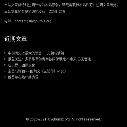
本站文章除特别注明外均为本站原创，转载需取得本站许可并注明文章出处。
本站文章如有侵犯您的权益，请及时联系.
电邮：contact@uyghurbiz.org
近期文章
中国历史上最大的谎言——元朝与清朝
紧急关注：多名维吾尔青年被国保带走20余天 仍无音讯
吐火罗与回鹘文化
玄奘与弥勒——回鹘文《玄奘传》研究》
维吾尔在线年终寄语
© 2020-2021. Uyghurbiz.org. All rights reserved.