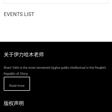
EVENTS LIST
关于伊力哈木老师
Ilham Tohti is the most renowned Uyghur public intellectual in the People’s
Republic of China.
Read more
版权声明