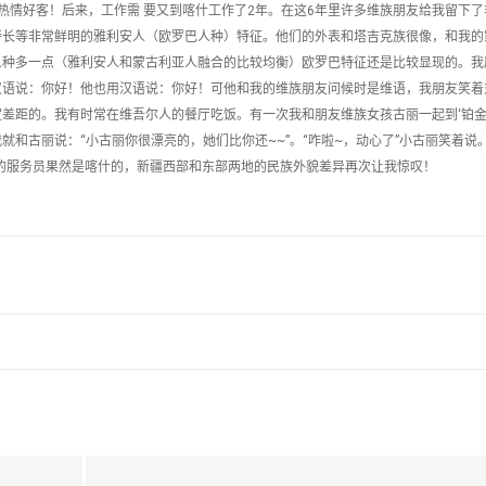
热情好客！后来，工作需 要又到喀什工作了2年。在这6年里许多维族朋友给我留下了
特长等非常鲜明的雅利安人（欧罗巴人种）特征。他们的外表和塔吉克族很像，和我的
人种多一点（雅利安人和蒙古利亚人融合的比较均衡）欧罗巴特征还是比较显现的。我
汉语说：你好！他也用汉语说：你好！可他和我的维族朋友问候时是维语，我朋友笑着
差距的。我有时常在维吾尔人的餐厅吃饭。有一次我和朋友维族女孩古丽一起到‘铂金
和古丽说：“小古丽你很漂亮的，她们比你还~~”。“咋啦~，动心了”小古丽笑着说。
的服务员果然是喀什的，新疆西部和东部两地的民族外貌差异再次让我惊叹！