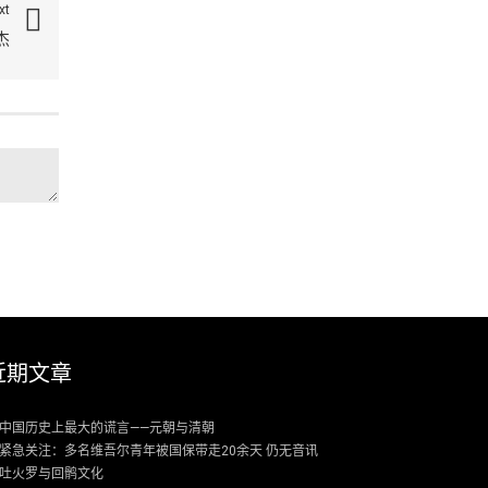
xt
杰
近期文章
中国历史上最大的谎言——元朝与清朝
紧急关注：多名维吾尔青年被国保带走20余天 仍无音讯
吐火罗与回鹘文化