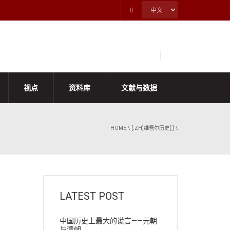
视点
资料库
文献与数据
HOME
\
[:ZH]维吾尔历史[:]
\
LATEST POST
中国历史上最大的谎言——元朝
与清朝