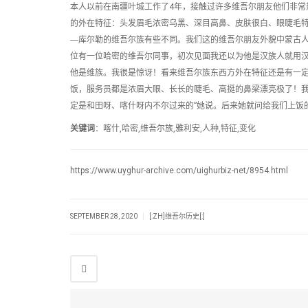
本人以前在南疆叶城工作了4年，接触过许多维吾尔朋友他们非常
的外在特征：头发眉毛浓密乌黑、深目高鼻、皮肤很白、眼睫毛
―库尔勒的维吾尔族有些不同。我们这的维吾尔朋友外貌中蒙古
位有一位哈密的维吾尔同事，初次见面我还以为他是汉族人就用
他是维族。我很是惊讶！看来维吾尔族东西方外在特征还是有一定
饭，服务员都是浓眉大眼、长长的睫毛、高挺的鼻梁漂亮极了！我就
定是和田呀、喀什呀内不尔过来的”她说。后来她就问给我们上饭
关键词
：喀什,哈密,维吾尔族,雅利安,人种,特征,变化
https://www.uyghur-archive.com/uighurbiz-net/8954.html
|
SEPTEMBER 28, 2020
[:ZH]维吾尔历史[:]