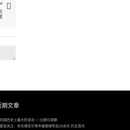
xt
在
里
近期文章
中国历史上最大的谎言——元朝与清朝
紧急关注：多名维吾尔青年被国保带走20余天 仍无音讯