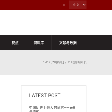
视点
资料库
文献与数据
HOME
\
[:ZH]新闻[:]
\
[:ZH]国际新闻[:]
\
LATEST POST
中国历史上最大的谎言——元朝
与清朝