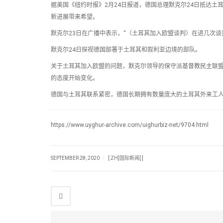
据美国《纽约时报》2月24日报道，德国总理默克尔24日抵达
新进展带来希望。
默克尔23日在广播中表示，“（土耳其加入欧盟谈判）在进几次
默克尔24日探视德国部署于土耳其和叙利亚边境的部队。
关于土耳其加入欧盟的问题，默克尔领导的保守派基督教民主联
的态度开始变化。
德国与土耳其联系紧密，德国长期拥有数量庞大的土耳其外来工
https://www.uyghur-archive.com/uighurbiz-net/9704.html
|
SEPTEMBER 28, 2020
[:ZH]国际新闻[:]