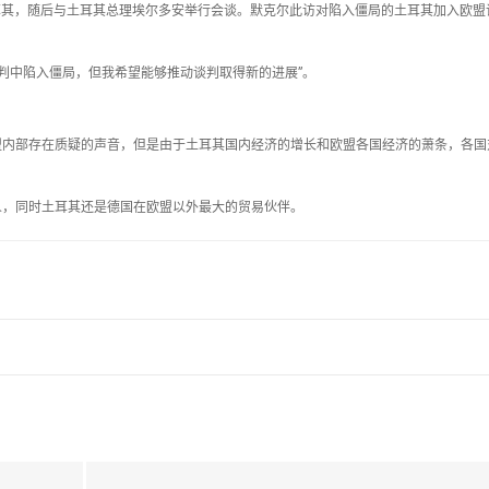
土耳其，随后与土耳其总理埃尔多安举行会谈。默克尔此访对陷入僵局的土耳其加入欧盟
谈判中陷入僵局，但我希望能够推动谈判取得新的进展”。
盟内部存在质疑的声音，但是由于土耳其国内经济的增长和欧盟各国经济的萧条，各国
人，同时土耳其还是德国在欧盟以外最大的贸易伙伴。