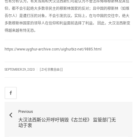
也有分析认为，有关当局和大汉法西斯们可能认为不管怎样侮辱穆斯林及其信
仰，都不会引起绝大多数非民主的穆斯林国家的反对；且中国的穆斯林（如维
吾尔人）是遭打压的对象，不会引发抗议。实际上，在与中国的交往中，绝大
多数穆斯林国家的领导人在信仰和利益面前选择了利益。 因此，大汉法西斯变
得越来越有恃无恐。
https://www.uyghur-archive.com/uighurbiz-net/9885.html
|
SEPTEMBER 29, 2020
[:ZH] 宗教自由 [:]
Previous
大汉法西斯公开呼吁销毁《古兰经》 监管部门无
动于衷