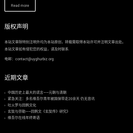
Read more
版权声明
本站文章除特别注明外均为本站原创，转载需取得本站许可并注明文章出处。
本站文章如有侵犯您的权益，请及时联系.
电邮：contact@uyghurbiz.org
近期文章
中国历史上最大的谎言——元朝与清朝
紧急关注：多名维吾尔青年被国保带走20余天 仍无音讯
吐火罗与回鹘文化
玄奘与弥勒——回鹘文《玄奘传》研究》
维吾尔在线年终寄语