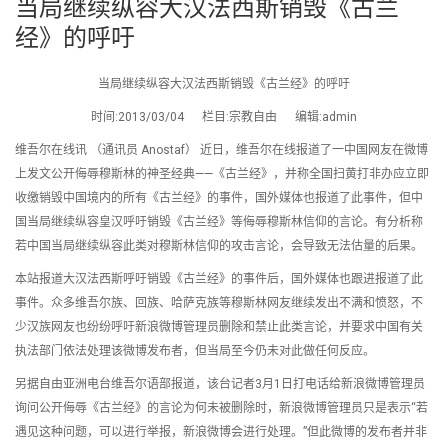
当局继续纵容大汉法西斯销毁《古兰
经》的呼吁
当局继续纵容大汉法西斯销毁《古兰经》的呼吁
时间:2013/03/04 栏目:宗教自由 编辑:admin
维吾尔在线讯 （通讯员 Anostaf） 近日，维吾尔在线报道了一中国网友在微博
上发文公开侮辱穆斯林的神圣经典——《古兰经》，并称全国扫黄打非办应立即
收缴销毁中国境内的所有《古兰经》的事件，国外媒体也报道了此事件，但中
国当局继续纵容皇汉呼吁销毁《古兰经》等侮辱穆斯林信仰的言论。有分析称
若中国当局继续纵容此类对穆斯林信仰的攻击言论，会导致无法估量的后果。
本站报道大汉法西斯呼吁销毁《古兰经》的事件后，国外媒体也跟进报道了此
事件。众多维吾尔族、回族、哈萨克族等穆斯林网友继续发出不满和愤怒，不
少汉族网友也纷纷呼吁新浪微博管理员删除和禁止此类言论，并要求中国有关
执法部门依法处理该微博发布者，但当局至今仍未对此做任何反应。
另据自由亚洲电台维吾尔语部报道，该台记者3月1日打电话给新浪微博管理员
询问公开侮辱《古兰经》的言论为何未被删除时，新浪微博管理员只是表示“若
遇见这种问题，可以进行举报，新浪微博会进行处理。”但此微博的发布者并非