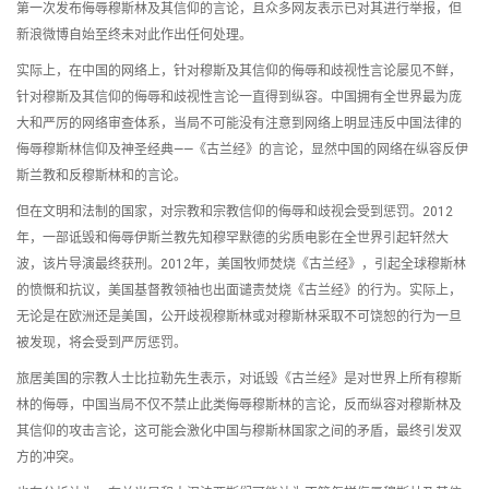
第一次发布侮辱穆斯林及其信仰的言论，且众多网友表示已对其进行举报，但
新浪微博自始至终未对此作出任何处理。
实际上，在中国的网络上，针对穆斯及其信仰的侮辱和歧视性言论屡见不鲜，
针对穆斯及其信仰的侮辱和歧视性言论一直得到纵容。中国拥有全世界最为庞
大和严厉的网络审查体系，当局不可能没有注意到网络上明显违反中国法律的
侮辱穆斯林信仰及神圣经典——《古兰经》的言论，显然中国的网络在纵容反伊
斯兰教和反穆斯林和的言论。
但在文明和法制的国家，对宗教和宗教信仰的侮辱和歧视会受到惩罚。2012
年，一部诋毁和侮辱伊斯兰教先知穆罕默德的劣质电影在全世界引起轩然大
波，该片导演最终获刑。2012年，美国牧师焚烧《古兰经》，引起全球穆斯林
的愤慨和抗议，美国基督教领袖也出面谴责焚烧《古兰经》的行为。实际上，
无论是在欧洲还是美国，公开歧视穆斯林或对穆斯林采取不可饶恕的行为一旦
被发现，将会受到严厉惩罚。
旅居美国的宗教人士比拉勒先生表示，对诋毁《古兰经》是对世界上所有穆斯
林的侮辱，中国当局不仅不禁止此类侮辱穆斯林的言论，反而纵容对穆斯林及
其信仰的攻击言论，这可能会激化中国与穆斯林国家之间的矛盾，最终引发双
方的冲突。