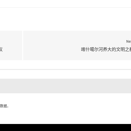
Ne
议
喀什噶尔河养大的文明之
数据
。