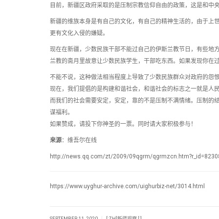
目前，新疆区政府采取的是压制宗教信仰自由的政策，这是和中
新疆的维族本身是有自己的文化，有自己的精神生活的，由于上世
更有文化入侵的嫌疑。
现在在新疆，少数民族干部不能过自己的伊斯兰教节日，有些地
兰教的斋月里故意让少数民族学生，干部吃东西。如果发现你在
不能不说，这种做法相当程度上导致了少数民族群众对政府的怨
现在，我们提倡的是构建和谐社会，和谐社会的标志之一就是人
而我们的社会需要安定，安定，靠的不是压制不满情绪。压制的
谋福利。
如果赞成，请投下你神圣的一票。同时请大家积极参与！
来源
：维吾尔在线
http://news.qq.com/zt/2009/09qgrm/qgrmzcn.htm?r_id=823
https://www.uyghur-archive.com/uighurbiz-net/3014.html
|
SEPTEMBER 11, 2020
[:ZH]新疆观察 [:]