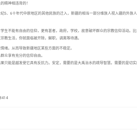
央的精神相违背的！
纪5、6十年代中原地区的其他民族的迁入，新疆的相当一部分维族人视入疆的外族
方学生不能有自由的信仰，更有甚者，政府，学校，故意破坏群众的宗教信仰活动。比
过宗教生活，你就面临被开除，解职，调离等待遇。
恨情绪。从而导致新疆地区某些方面的不稳定。
民群众享有充分的信仰自由。
结果只能是越发使它具有反抗力。安定，需要的是大禹治水的疏导智慧。需要的是切实
08414