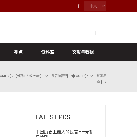
视点
资料库
文献与数据
OME
\
[:ZH]维吾尔在线咨询[:]
\
[:ZH]维吾尔视野[:EN]POSTS[:]
\
[:ZH]新疆观
察 [:]
\
LATEST POST
中国历史上最大的谎言——元朝