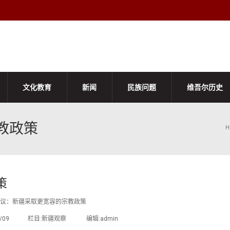
文化教育
新闻
民族问题
维吾尔历史
教政策
H
策
议：新疆采取更宽容的宗教政策
/03/09 栏目:新疆观察 编辑:admin