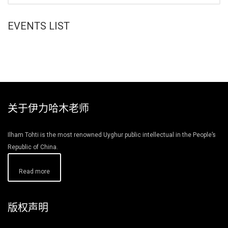
EVENTS LIST
关于伊力哈木老师
Ilham Tohti is the most renowned Uyghur public intellectual in the People’s
Republic of China.
Read more
版权声明