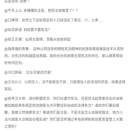
这是违宪“宣教”！
@牛羊上山: 赤裸裸的法盲，把宪法放哪里了？？
@口碑哥：显然立下这些规定的人已经违反了第五、六、七条……
@拈花即语: 到底要不要宪法？
@经兰古诵：弘扬主旋律，洗脑从娃娃抓起
@我疼痛的青春： 这种公然违背和牺牲宪法精神的民族政策就像是挂羊头卖狗
肉，对宪法的权威提出质疑。政府出台的政策无视宪法的存在，那么跟黑帮组
织有何区别。
@冷口鸱枭： 比左宗棠还厉害！
@兰光312：以权压人，决不能取信于民，只能增加人民深深的厌恶，结果适得
其反。
@民考汉大哥：请问新疆官员：你们应遵守宪法，还是宪法起草委员会应该根
据如图前两条规定修改国家允许宗教信仰自由的法律条文？谁给你们幕后撑
腰，竟敢公然挑衅宪法？难道你们是法盲，不是法盲怎么会藐视国法，地方小
法与国家大法明显在唱反调？你们是怎样通过考核获得职权冠冕堂皇登上大雅
之堂的？