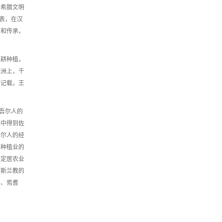
、希腊文明
表，在汉
累和传承，
农耕种植，
绿洲上，千
有记载，王
吾尔人的
像中得到佐
吾尔人的经
其种植业的
与定居农业
伊斯兰教的
人、焉耆