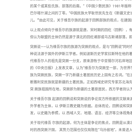
的某个或某些氏族、部落的后裔。”《中国少数民族》1981年版
巴尔喀什湖之间的丁零。”中国民族大学耿世民先生在《新疆文史论
儿。””由此可见，关于维吾尔族的起源于回鹘部族的观点，在建
以上观点倾向于维吾尔的族源就是唐、宋时期的回纥（回鹘），
但认为联盟的主体仍然是源于漠北的回纥诸部或乌古斯诸部落，即所
突厥说——认为维吾尔族的族源为突厥的观点，是与“回鹘说”同
种说法源于国外的伊斯兰学者。例如波斯历史学家拉斯特在他的著
代维吾尔人的祖先是突厥一分支，原来游牧于中亚锡尔河右岸地区
的《中央日报》上发表文章，认为“维吾尔为突厥至一部，为世界
族为突厥民族，突厥一字乃新疆土著居民历史上固有之名词。”在
断雅利安民族就是新疆的土著民族。正如西域史研究专家苏北海先
突 厥族祖国所在地，突厥即为新疆的土著原居民，西方学者则认
关于维吾尔族 起源的回鹘说和突厥说的争论双方所依据的文献来
外学者为主体，以 伊斯兰教史籍为依据。总体而论，回鹘说和突
发，以史籍为参照，以 西域人文、地理、语言、经济等立体视角
关于现代维吾 尔族的起源，何为主体是争论的焦点，回鹘是从漠
时的西突厥汗国， 其势力范围也仅仅局限在“乌孙故地”，未曾