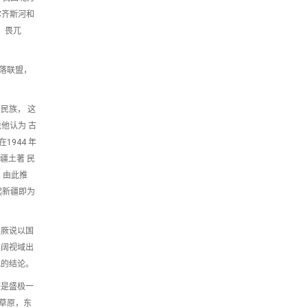
尔齐斯河和
、畏兀
落联盟，
民族， 这
他认为 古
944 年
疆土著 民
，由此推
起新疆即为
突厥说以国
广阔视域出
观的结论。
使是盛极一
草原，东