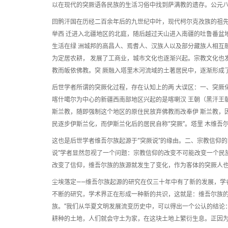
以在现代的突厥语各民族的生活习俗中找到萨满教的遗存。公元八
回鹘汗国在历经二百余年后的九世纪中叶，现代柯尔克孜族的祖
举西 迁进入北疆地区的北庭，随后越过天山进入南疆的吐鲁番盆
生活在绿 洲城邦的高昌人、焉耆人、汉族人以及部分藏族人相互
为定居农耕， 发展了工商业，城市文化也逐渐兴起。宗教文化也
教而皈依佛教。突 厥融入塔里木河流域的土著居民中，逐渐形成
后世学者所谓的突厥化过程，存在认知上的两 大误区：一、突厥
喀什噶尔为中心的新疆西南部地区兴起的是喀喇汉 王朝（黑汗王
斯兰教，随即强制这个地区的原住民放弃佛教而改奉伊 斯兰教，
民逐步伊斯兰化，而伊斯兰化后的居民自称“突厥”。塔里 木维吾
这也是后世学者维吾尔族起源于“突厥说”的缘由。二、宗教信仰
说”学者显然忽视了一个问题：宗教信仰的改变不可能改变一个民
改变了信仰，维吾尔族的族源就发生了变化，作为客体的突厥人也
尘埃落定——维吾尔族起源的研究在仅三十年中有了新的发展，学
不断的研究，学术界正在形成一种新的共识，这就是：维吾尔族的
族。”我们从华夏文明发展流变历史中，可以得出一个公认的结论
耕种的土地，人们就会守土为家，在这块土地上繁衍生息。正因为