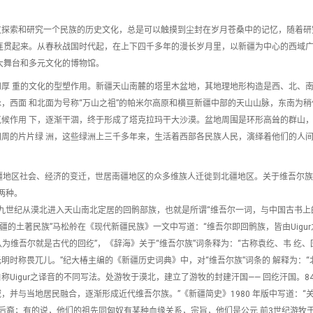
过探索和研究一个民族的历史文化，总是可以触摸到尘封在岁月苍桑中的记忆，随着研
连贯起来。从春秋战国时代起，在上下四千多年的漫长岁月里，以新疆为中心的西域
大舞台和多元文化的博物馆。
厚 重的文化的型塑作用。新疆天山南麓的塔里木盆地，其地理地形构造是西、北、
，西面 和北面为号称“万山之祖”的帕米尔高原和横亘新疆中部的天山山脉，东南为稍
候作用 下，逐渐干涸，终于形成了塔克拉玛干大沙漠。盆地周围是环形高耸的群山
周的片片绿 洲，这些绿洲上三千多年来，生活着西部各民族人民，演绎着他们的人
疆地区社会、经济的变迁，世居南疆地区的众多维族人迁徙到北疆地区。关于维吾尔
两种。
九世纪从漠北进入天山南北定居的回鹘部族，也就是所谓“维吾尔一词，与中国古书上
的土著民族”马松舲在《现代新疆民族》一文中写道：“维吾尔即回鹘族，皆由Uigur
认为维吾尔就是古代的回纥”，《辞海》关于“维吾尔族”词条释为：“古称袁纥、韦 纥、
元明时称畏兀儿。”纪大椿主编的《新疆历史词典》中，对“维吾尔族”词条的 解释为：“
Uigur之译音的不同写法。处游牧于漠北，建立了游牧的封建汗国—— 回纥汗国。8
并与当地居民融合，逐渐形成近代维吾尔族。”《新疆简史》1980 年版中写道：“
后裔；有的说，他们的祖先同匈奴有某种血缘关系，宗旨，他们是公元 前3世纪游牧