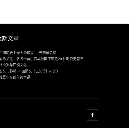
近期文章
中国历史上最大的谎言——元朝与清朝
紧急关注：多名维吾尔青年被国保带走20余天 仍无音讯
吐火罗与回鹘文化
玄奘与弥勒——回鹘文《玄奘传》研究》
维吾尔在线年终寄语