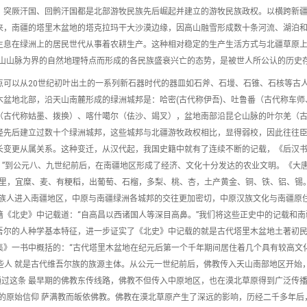
、突厥汗国、回鹘汗国都是北部游牧民族先后崛起并建立的游牧民族政权。以横跨新
来，南疆的塔里木盆地的塔克拉玛干大沙漠边缘，因高山融雪形成数十条河流、湖泊
生息在绿洲上的居民世代从事着农耕生产。这种相对稳定的生产生活方式与北疆草原上
天山山脉为界的自然地理特点而形成的各民族盛衰兴亡的态势，是被世人所公认的历史
点可以从20世纪初叶出土的一系列新石器时代的器皿如石斧、石墁、石锥、石核等古
木盆地北部，沿天山南麓形成的绿洲城邦是：哈密(古代称伊吾)、吐鲁番（古代称车师
（古代称姑墨、拨换）、喀什噶尔（佉沙、竭叉），盆地南部沿昆仑山脉的叶尔羌（
经先后建立过数十个绿洲城邦，这些城邦与北疆游牧政权相比，显得弱校，因此往往
长变更从属关系。这种变迁，从汉代起，我国史籍中就有了连续不断的记载，《后汉书
六国。”到公元八、九世纪前后，在南疆地区形成了经济、文化十分发达的农业文明。《大
八里，宜糜、麦、有粳稻，出葡萄、石榴，多梨、桃、杏，土产黄金、铜、铁、铝、锡
汉族人进入南疆地区，中原与南疆绿洲各城邦的交往更加密切，中原汉族文化与南疆原
籍《北史》中记载道：“自高昌以西诸国人等深目高鼻。”我们将这些正史中的记载和南
吾尔的人种学基本特征，进一步证实了《北史》中记载的就是古代塔里木盆地土著初
集》一书中概括的：“古代塔里木盆地在纪元后第一个千年期间居住着几个具有较高文
些人 就是古代维吾尔族的族源主体。从公元一世纪前后，佛教传入天山南部地区开始
过这条 最早期的佛教东传线路，佛教不但传入中原地区，也在漠北草原得到广泛传播
的原始信仰 萨满教而皈依佛教。佛教在漠北草原产生了深远的影响，历经二千多年后