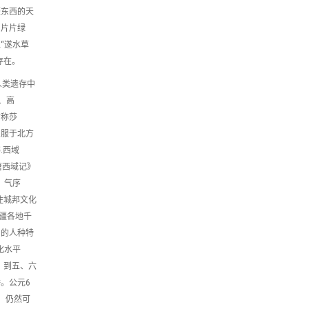
疆东西的天
和片片绿
“遂水草
存在。
人类遗存中
、高
古称莎
臣服于北方
.西域
唐西域记》
。气序
住城邦文化
疆各地千
民的人种特
化水平
，到五、六
。公元6
，仍然可