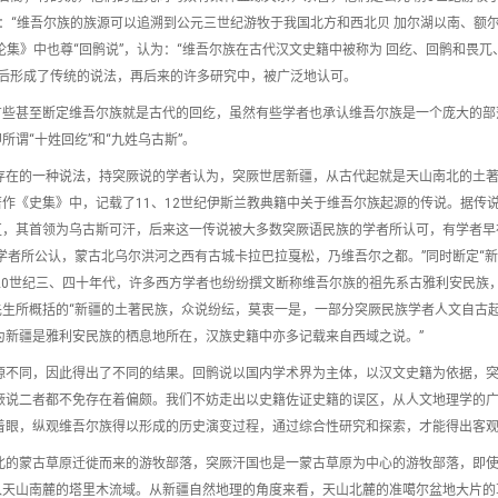
称：“维吾尔族的族源可以追溯到公元三世纪游牧于我国北方和西北贝 加尔湖以南、额
集》中也尊“回鹘说”，认为：“维吾尔族在古代汉文史籍中被称为 回纥、回鹘和畏兀
国后形成了传统的说法，再后来的许多研究中，被广泛地认可。
有些甚至断定维吾尔族就是古代的回纥，虽然有些学者也承认维吾尔族是一个庞大的部
谓“十姓回纥”和“九姓乌古斯”。
时存在的一种说法，持突厥说的学者认为，突厥世居新疆，从古代起就是天山南北的土著
作《史集》中，记载了11、12世纪伊斯兰教典籍中关于维吾尔族起源的传说。据传说
，其首领为乌古斯可汗，后来这一传说被大多数突厥语民族的学者所认可，有学者早在1
学者所公认，蒙古北乌尔洪河之西有古城卡拉巴拉戛松，乃维吾尔之都。”同时断定“新
20世纪三、四十年代，许多西方学者也纷纷撰文断称维吾尔族的祖先系古雅利安民族
生所概括的“新疆的土著民族，众说纷纭，莫衷一是，一部分突厥民族学者人文自古
为新疆是雅利安民族的栖息地所在，汉族史籍中亦多记载来自西域之说。”
源不同，因此得出了不同的结果。回鹘说以国内学术界为主体，以汉文史籍为依据，
厥说二者都不免存在着偏颇。我们不妨走出以史籍佐证史籍的误区，从人文地理学的
着眼，纵观维吾尔族得以形成的历史演变过程，通过综合性研究和探索，才能得出客
北的蒙古草原迁徙而来的游牧部落，突厥汗国也是一蒙古草原为中心的游牧部落，即
进入天山南麓的塔里木流域。从新疆自然地理的角度来看，天山北麓的准噶尔盆地大片的