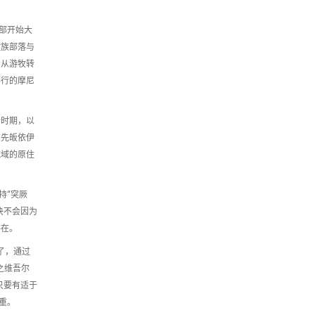
部开始大
牧族部落与
，从游牧转
奉行的摩尼
个时期，以
首先皈依伊
流域的原住
持“突厥
决不会因为
存在。
了，通过
之维吾尔
只要有适于
重。