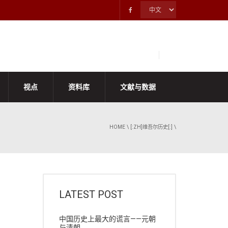
视点
资料库
文献与数据
HOME
\
[:ZH]维吾尔历史[:]
\
LATEST POST
中国历史上最大的谎言——元朝
与清朝