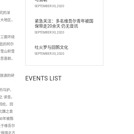
SEPTEMBER 30, 2020
究的深
广大地区，
紧急关注：多名维吾尔青年被国
保带走20余天 仍无音讯
SEPTEMBER 30, 2020
南三面环绕
低的阿尔
吐火罗与回鹘文化
，雪山积雪
SEPTEMBER 30, 2020
间悲喜剧，
族族源的研
EVENTS LIST
的乌护、
之 译音。
回纥、回
北魏之袁
40年被黠
关于维吾尔
于我国北方