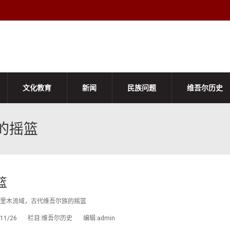
文化教育
新闻
民族问题
维吾尔历史
的摇篮
篮
里木流域，古代维吾尔族的摇篮
08/11/26 栏目:维吾尔历史 编辑:admin