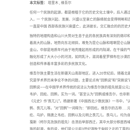
本文标签：
塔里木 , 维吾尔
任何一个民族的起源，都是根植于它的历史文化土壤中，后人通
入，一 个民族兴起、发展、兴盛以至衰亡的脉络就会变得明晰和
一直是中国 西部各民族兴衰盛亡，此消彼长，交汇融合的的历史
独特的地理构造和山川大势对生息于此的各民族具有深刻的烙印和
着高大的山脉，地势向东北倾斜，难免为昆仑山脉和喀喇昆仑山脉
金山，中部是地质年代由于地壳隆起而形成的内陆湖，在干燥的气
融化形成了大大小小的河流，如同乳汁，滋润着星罗棋布在沙漠四
创造和传承着丰富多彩的多民族文化。
维吾尔族主要生活在新疆天山南部地区，进入20世纪后，随着北
究是学术界历来争论不休的问题，主要论点有“回鹘说”和“突厥说”
回鹘说——在中国学术界传统的说法认为维吾尔族的祖先就是公元
韦护、回紇、回鹘，实为一词。”甚至认为“回鹘或维吾尔，也非新疆
《元史》作‘畏兀儿’”。杨建新著《中国西北少数民族》一书中，“
鹘、畏兀儿等。”对“回鹘”一词释为：“即回纥。维吾尔的古称……
纥、乌护，隋唐之韦纥、回鹘以及元明之畏兀儿、畏乌儿，均为自称
戛斯（柯尔克孜族的祖先）击溃后举部西迁，其中大部分移居西域，
族的起源，有的说，他们是公元前3世纪游牧于匈奴之北的丁零的