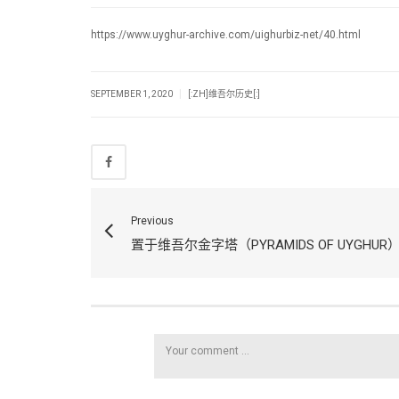
https://www.uyghur-archive.com/uighurbiz-net/40.html
|
SEPTEMBER 1, 2020
[:ZH]维吾尔历史[:]
Previous
置于维吾尔金字塔（PYRAMIDS OF UYGHUR