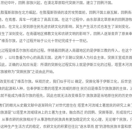
世纪中叶，回鹘 部族兴起，在漠北草原取代突厥汗国，建立了回鹘汗国。
先黠戛斯部族在北方崛起，在黠戛斯铁骑的凌厉攻势面前，回鹘汗国土崩瓦解，回鹘各
地，在焉耆、库车一代建立了高昌王国。在这个过程中，由东部漠北草原来的回鹘游
融合，在文化上受到原住民先进农耕文化的影响，其生产生活方式也发生了深刻变化
发生了深刻变化，在南疆地区佛教文化和农耕文明的影响下，回鹘人逐渐舍弃了原来
了维吾尔族，这个过程开始于公元十世纪完成于十一世纪。
化过程是维吾尔族形成的过程。伴随着回鹘进入南疆地区的是伊斯兰教的传入，在这
朝），以吐鲁番为中心的高昌王国，这两个王朝以突厥人为社会主体，突厥王室成员
因此，正确的认知应当是：所谓的突厥化过程实际上就是伊斯兰化的过程，塔里木河
尔族被称为“突厥民族”之说由此开始。
的改变形成了维吾尔族。纵观历史，我们似乎可以 确定，突厥化等于伊斯兰化，后世坚
族的起源和人种，信奉伊斯兰教的塔里木流域的原住 民仍旧是维吾尔族族源的主体，
就不能成为维吾尔族的祖先，因此也就无法改变维吾尔 族族源是当地原住民的历史
者们的眼光从史籍文献中逐渐转向了对世代居住在 塔里木河流域土著居民的研究上来
族源是“以塔里木流域绿洲上的土著为主体，融合西迁 的回鹘、突厥等部，形成现代
：从事农耕的民族相对于从事游牧的民族具有更加稳定的文 化心理，无论哪个民族，
这种生产生活方式的稳定，农耕文化的积累往往比“逐水草而 居”的游牧民族丰富和厚