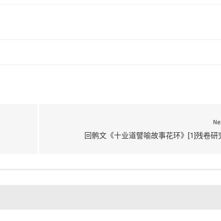
Ne
）
回鹘文《十业道譬喻故事花环》[1]残卷研