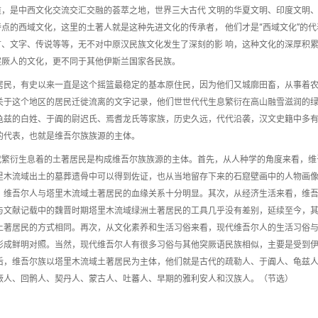
，是中西文化交流交汇交融的荟萃之地，世界三大古代 文明的华夏文明、印度文明
点的西域文化，这里的土著人就是这种先进文化的传承者， 他们才是“西域文化”的代
、文字、传说等等，无不对中原汉民族文化发生了深刻的影 响，这种文化的深厚积
突厥人的文化，更不同于其他伊斯兰国家各民族。
居民，有史以来一直是这个摇篮最稳定的基本原住民，因为他们又城廓田畜，从事着
关于这个地区的居民迁徙流离的文字记录，他们世世代代生息繁衍在高山融雪滋润的
龟兹的白姓、于阗的尉迟氏、焉耆龙氏等家族，历史久远，代代沿袭，汉文史籍中多
的代表，也就是维吾尔族族源的主体。
代繁衍生息着的土著居民是构成维吾尔族族源的主体。首先，从人种学的角度来看，维
里木流域出土的墓葬遗骨中可以得到佐证，也从当地留存下来的石窟壁画中的人物画
，维吾尔人与塔里木流域土著居民的血缘关系十分明显。其次，从经济生活来看，维
与文献记载中的魏晋时期塔里木流域绿洲土著居民的工具几乎没有差别，延续至今，
土著居民的方式相同。再次，从文化素养和生活习俗来看，现代维吾尔人的生活习俗
形成鲜明对照。当然，现代维吾尔人有很多习俗与其他突厥语民族相似，主要是受到
后，维吾尔族以塔里木流域土著居民为主体，他们就是古代的疏勒人、于阗人、龟兹
厥人、回鹘人、契丹人、蒙古人、吐蕃人、早期的雅利安人和汉族人。（节选）