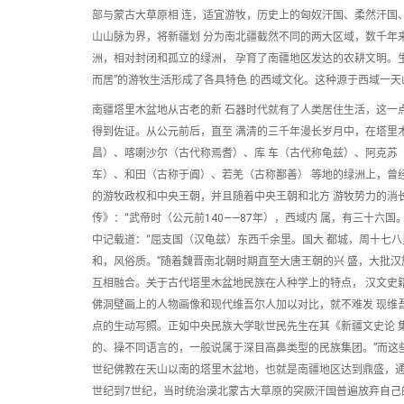
部与蒙古大草原相 连，适宜游牧，历史上的匈奴汗国、柔然汗国
山山脉为界，将新疆划 分为南北疆截然不同的两大区域，数千年
洲，相对封闭和孤立的绿洲， 孕育了南疆地区发达的农耕文明。
而居”的游牧生活形成了各具特色 的西域文化。这种源于西域一
南疆塔里木盆地从古老的新 石器时代就有了人类居住生活，这一
得到佐证。从公元前后，直至 满清的三千年漫长岁月中，在塔里
昌）、喀喇沙尔（古代称焉耆）、库 车（古代称龟兹）、阿克苏
车）、和田（古称于阗）、若羌（古称鄯善） 等地的绿洲上，曾
的游牧政权和中央王朝，并且随着中央王朝和北方 游牧势力的消
传》：“武帝时（公元前140——87年），西域内 属，有三十
中记载道：“屈支国（汉龟兹）东西千余里。国大 都城，周十七
和，风俗质。”随着魏晋南北朝时期直至大唐王朝的兴 盛，大批
互相融合。关于古代塔里木盆地民族在人种学上的特点， 汉文史
佛洞壁画上的人物画像和现代维吾尔人加以对比，就不难发 现维
点的生动写照。正如中央民族大学耿世民先生在其《新疆文史论 
的、操不同语言的，一般说属于深目高鼻类型的民族集团。”而这
世纪佛教在天山以南的塔里木盆地，也就是南疆地区达到鼎盛，通
世纪到7世纪，当时统治漠北蒙古大草原的突厥汗国普遍放弃自己