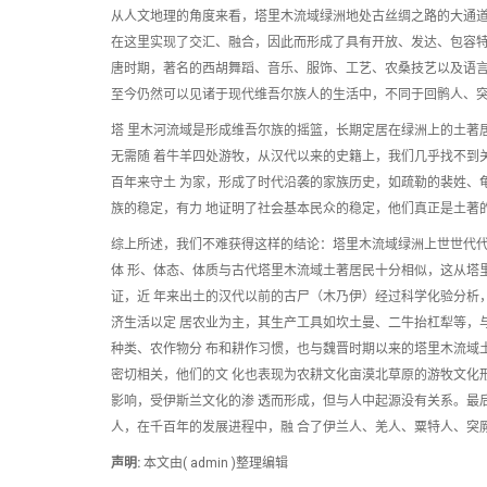
从人文地理的角度来看，塔里木流域绿洲地处古丝绸之路的大通道
在这里实现了交汇、融合，因此而形成了具有开放、发达、包容特
唐时期，著名的西胡舞蹈、音乐、服饰、工艺、农桑技艺以及语言
至今仍然可以见诸于现代维吾尔族人的生活中，不同于回鹘人、
塔 里木河流域是形成维吾尔族的摇篮，长期定居在绿洲上的土著
无需随 着牛羊四处游牧，从汉代以来的史籍上，我们几乎找不到
百年来守土 为家，形成了时代沿袭的家族历史，如疏勒的裴姓、
族的稳定，有力 地证明了社会基本民众的稳定，他们真正是土著
综上所述，我们不难获得这样的结论：塔里木流域绿洲上世世代
体 形、体态、体质与古代塔里木流域土著居民十分相似，这从塔
证，近 年来出土的汉代以前的古尸（木乃伊）经过科学化验分析
济生活以定 居农业为主，其生产工具如坎土曼、二牛抬杠犁等，
种类、农作物分 布和耕作习惯，也与魏晋时期以来的塔里木流域
密切相关，他们的文 化也表现为农耕文化亩漠北草原的游牧文化
影响，受伊斯兰文化的渗 透而形成，但与人中起源没有关系。最
人，在千百年的发展进程中，融 合了伊兰人、羌人、粟特人、突
声明:
本文由( admin )整理编辑