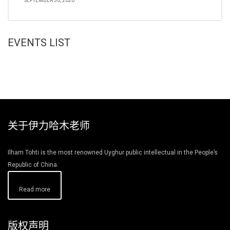
SEPTEMBER 30, 2020
EVENTS LIST
关于伊力哈木老师
Ilham Tohti is the most renowned Uyghur public intellectual in the People’s
Republic of China.
Read more
版权声明