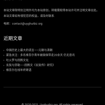
本站文章除特别注明外均为本站原创，转载需取得本站许可并注明文章出处。
本站文章如有侵犯您的权益，请及时联系.
电邮：contact@uyghurbiz.org
近期文章
中国历史上最大的谎言——元朝与清朝
紧急关注：多名维吾尔青年被国保带走20余天 仍无音讯
吐火罗与回鹘文化
玄奘与弥勒——回鹘文《玄奘传》研究》
维吾尔在线年终寄语
© 2020-2021. Uyghurbiz.org. All rights reserved.