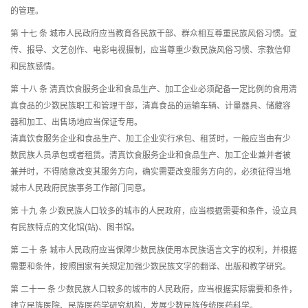
的管理。
第 十七 条 城市人民政府应当教育各民族干部、群众相互尊重民族风俗习惯。宣
传、报导、文艺创作、电影电视摄制，应当尊重少数民族风俗习惯、宗教信仰
和民族感情。
第 十八 条 清真饮食服务企业和食品生产、加工企业必须配备一定比例的食用清
真食品的少数民族职工和管理干部，清真食品的运输车辆、计量器具、储藏容
器和加工、出售场地应当保证专用。
清真饮食服务企业和食品生产、加工企业实行承包、租赁时，一般应当由有少
数民族人员承包或者租赁。清真饮食服务企业和食品生产、加工企业兼并者被
兼并时，不得随意改变其服务方向，确实需要改变服务方向的，必须征得当地
城市人民政府民族事务工作部门同意。
第 十九 条 少数民族人口较多的城市的人民政府，应当根据需要和条件，设立具
有民族特点的文化馆(站)、图书馆。
第 二十 条 城市人民政府应当保障少数民族使用本民族语言文字的权利，并根据
需要和条件，按照国家有关规定加强少数民族文字的翻译、出版和教学研究。
第 二十一 条 少数民族人口较多的城市的人民政府，应当根据实际需要和条件，
建立民族医院、民族医药学研究机构，发展少数民族传统医药科学。