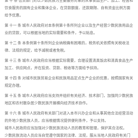
第 十 条 信贷部门对以少数民族为主要服务对象的从事食品生产、加工、经营和
饮食服务的国有企业和集体企业，在贷款额度、还款期限、自有资金比例方面
给予优惠。
第 十一 条 城市人民政府对本条例第十条所列企业以及生产经营少数民族用品企
业的贷款，可以根据当地的实际需要和条件，予以贴息。
第 十二 条 本条例第十条所列企业纳税确有困难的，税务机关依照有关税收法
律、法规的规定，给予减税或者免税。
第 十三 条 城市人民政府应当根据实际需要，合理设置清真饭店和清真食品生产
加工、供应网点，并在投资、贷款、税收等方面给予扶持。
第 十四 条 对城市民族贸易企业和民族用品定点生产企业的优惠，按照国家有关
规定办理。
第 十五 条 城市人民政府应当支持并组织有关经济、技术部门，加强同少数民族
地区和农村散杂居少数民族开展横向经济技术协作。
第 十六 条 城市人民政府有关部门对进入本市兴办企业和从事其他合法经营活动
的外地少数民族人员，应当根据情况提供便利条件，予以支持。
城市人民政府应当加强对少数民族流动人员的教育和管理，保护其合法权。
少数民族流动人员应当自觉遵守国家的法律、法规，服从当地人民政府有关门