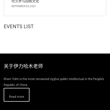
吐火罗与回鹘文化
SEPTEMBER 30, 2020
EVENTS LIST
关于伊力哈木老师
Ilham Tohti is the most renowned Uyghur public intellectual in the People’s
Republic of China.
Read more