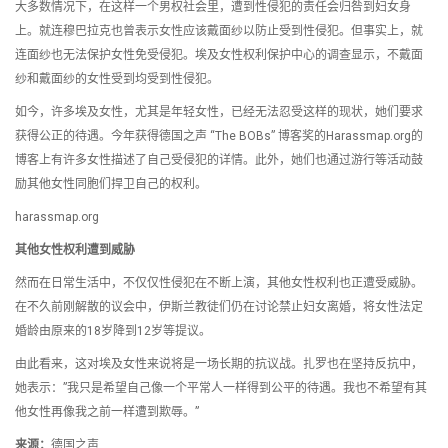
大多数情况下，在这样一个男权社会里，遭到性侵犯的责任会归咎到妇女身
上。就连穆巴拉克也曾表示女性应该戴面纱以防止受到性侵犯。但事实上，就
连面纱也无法保护女性免受侵犯。埃及女性权利保护中心的调查显示，不戴面
纱和戴面纱的女性受到均受到性侵犯。
如今，许多埃及女性，尤其是年轻女性，已经无法忍受这样的现状，她们要求
获得公正的待遇。今年获得德国之声 “The BOBs” 博客奖的Harassmap.org的
博客上有许多女性描述了自己受侵犯的详情。此外，她们也通过游行等活动鼓
励其他女性同胞们捍卫自己的权利。
harassmap.org
其他女性权利遭到威胁
然而在日常生活中，不仅仅性侵犯在不断上演，其他女性权利也正遭受威胁。
在不久前刚解散的议会中，伊斯兰教徒们仍在讨论禁止妇女离婚，将女性法定
婚龄由原来的18岁降到12岁等提议。
由此看来，这对埃及女性来说将是一场长期的抗议战。扎罗也在坚持反抗中，
她表示：”我只是希望自己像一个平常人一样得到公平的待遇。我也不希望有其
他女性再像我之前一样遭到欺辱。”
来源：
德国之声