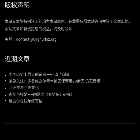
版权声明
本站文章除特别注明外均为本站原创，转载需取得本站许可并注明文章出处。
本站文章如有侵犯您的权益，请及时联系.
电邮：contact@uyghurbiz.org
近期文章
中国历史上最大的谎言——元朝与清朝
紧急关注：多名维吾尔青年被国保带走20余天 仍无音讯
吐火罗与回鹘文化
玄奘与弥勒——回鹘文《玄奘传》研究》
维吾尔在线年终寄语