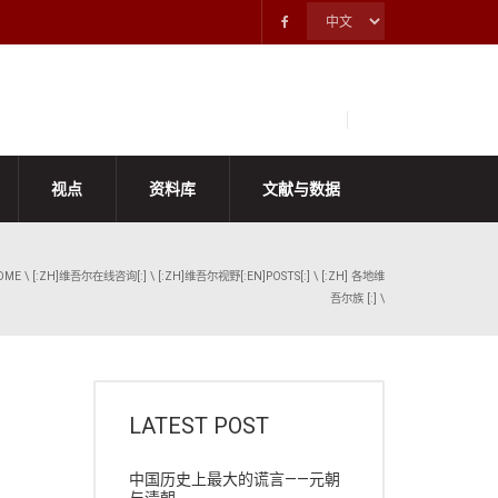
视点
资料库
文献与数据
OME
\
[:ZH]维吾尔在线咨询[:]
\
[:ZH]维吾尔视野[:EN]POSTS[:]
\
[:ZH] 各地维
吾尔族 [:]
\
LATEST POST
中国历史上最大的谎言——元朝