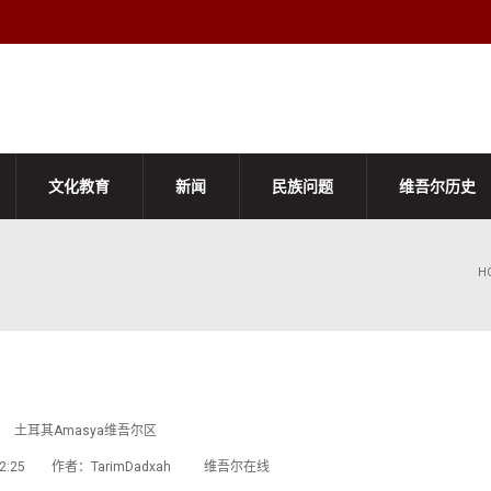
文化教育
新闻
民族问题
维吾尔历史
H
土耳其Amasya维吾尔区
 19:22:25 作者：TarimDadxah 维吾尔在线