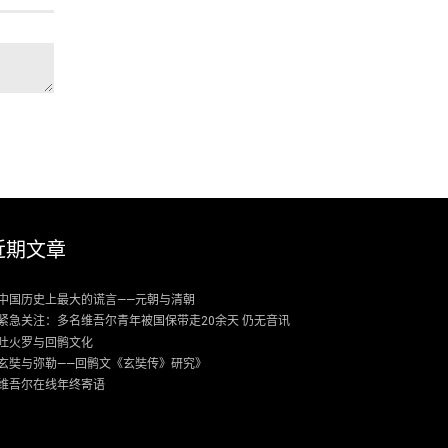
近期文章
中国历史上最大的谎言——元朝与清朝
紧急关注：多名维吾尔青年被国保带走20余天 仍无音讯
吐火罗与回鹘文化
玄奘与弥勒——回鹘文《玄奘传》研究》
维吾尔在线年终寄语