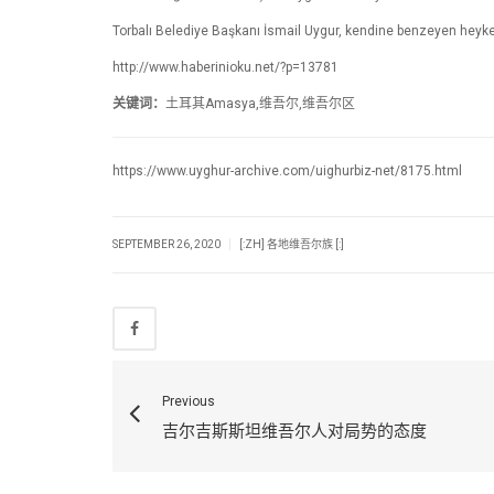
Torbalı Belediye Başkanı İsmail Uygur, kendine benzeyen heykel
http://www.haberinioku.net/?p=13781
关键词：
土耳其Amasya,维吾尔,维吾尔区
https://www.uyghur-archive.com/uighurbiz-net/8175.html
|
SEPTEMBER 26, 2020
[:ZH] 各地维吾尔族 [:]
Previous
吉尔吉斯斯坦维吾尔人对局势的态度