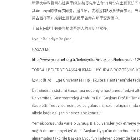
新疆大学教授阿布杜克里姆.热赫曼先生去年11月份在土耳其访问期
其Amasya的维吾尔同胞，据介绍，该地区有5万多维吾尔人
蒙古西征军）来到土耳其凯撒里省并在那里安家落户。
土耳其网站上有关当地维吾尔人的介绍非常多。
Uygur Belediye Başkanı:
HASAN ER
http://www.yerelnet.org.tr/belediyeler/index.php?belediyeid=1
TORBALI BELEDİYE BAŞKANI İSMAİL UYGUR’A SİROZ TEŞHİSİ 
İZMİR (İHA) – Ege Üniversitesi Tıp Fakültesi Hastanesi’nde tedav
Üst sindirim sistemi kanaması nedeniyle hastanede tedavi altı
Üniversitesi Gastroentroloji Anabilim Dalı Başkanı Prof.Dr. Tan
ifade etti. Tedavi sürecindeki bulgularda sirozun oluşmasında etk
alkole bağlı gelişen bir siroz söz konusu.
Yemek borusunda varis oluşmuş. Biz bu varisleri yok etmeye yöne
sağlık durumu gayet iyi” dedi. Başkan Uygur’un daha önce iki üç
alınamadığı takdirde Başkan Uygur’un ilerleyen dönemde karaciğ