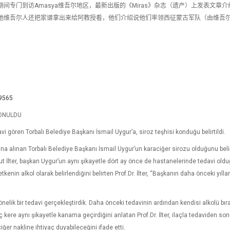
间专门到访Amasya维吾尔地区，最新出版的《Miras》杂志（遗产）上发表文章介
，当地维吾尔人还把家谱拿出来给阿教授看，他们介绍说他们率领西征蒙古军队（由维吾
29565
KONULDU
i gören Torbalı Belediye Başkanı İsmail Uygur’a, siroz teşhisi konduğu belirtildi.
na alınan Torbalı Belediye Başkanı İsmail Uygur’un karaciğer sirozu olduğunu bel
kut İlter, başkan Uygur’un aynı şikayetle dört ay önce de hastanelerinde tedavi old
enin alkol olarak belirlendiğini belirten Prof.Dr. İlter, “Başkanın daha önceki yıllar
lik bir tedavi gerçekleştirdik. Daha önceki tedavinin ardından kendisi alkolü bıra
 kere aynı şikayetle kanama geçirdiğini anlatan Prof.Dr. İlter, ilaçla tedaviden so
er nakline ihtiyaç duyabileceğini ifade etti.