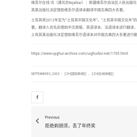
维吾尔在线 讯（通讯员Nijatkar）：新疆维吾尔自治区人民出版社社长
其某出版社决定借助维吾尔语译本翻译中国古典四大名著。
土耳其将2012年定为“土耳其中国文化年”。“土耳其中国文化
著。翻译人员先后借助中文原版、英语译本、法语译本进行翻译
土耳其某出版社决定借助维吾尔语译本对中国古典四大名著进行
https://www.uyghur-archive.com/uighurbiz-net/1705.html
.
|
SEPTEMBER 5, 2020
[:ZH]国际新闻[:]
[:ZH]在线快报[:]
Previous
拒绝剃胡须，丢了年终奖