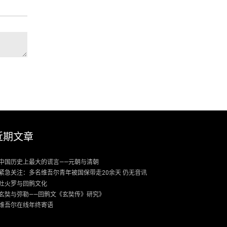
近期文章
中国历史上最大的谎言——元朝与清朝
紧急关注：多名维吾尔青年被国保带走20余天 仍无音讯
吐火罗与回鹘文化
玄奘与弥勒——回鹘文《玄奘传》研究》
维吾尔在线年终寄语