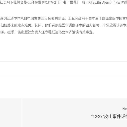
阿卜杜热合曼·艾拜在做客XJTV-2《一书一世界》（Bir Kitap,Bir Alem）节目
年”的系列活动中包括对中国古典四大名著的翻译。土耳其政府于去年着手翻译出版中国古
，但始终未能攻克难关。其间，他们看到维吾尔语翻译本的四大名著，非常欣赏该译本
翻译。据悉，该出版社负责人还专程抵达乌鲁木齐洽谈有关事宜。
Ne
“12·28”皮山事件详