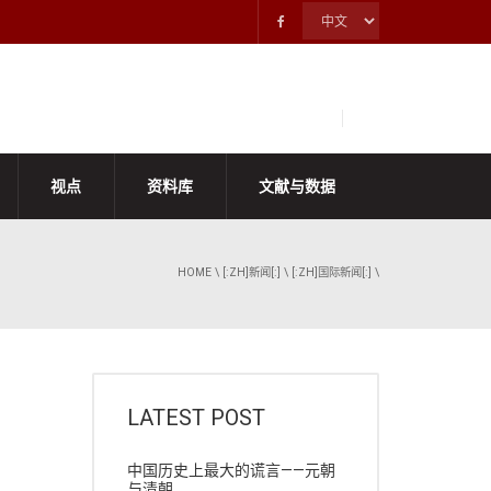
视点
资料库
文献与数据
HOME
\
[:ZH]新闻[:]
\
[:ZH]国际新闻[:]
\
LATEST POST
中国历史上最大的谎言——元朝
与清朝