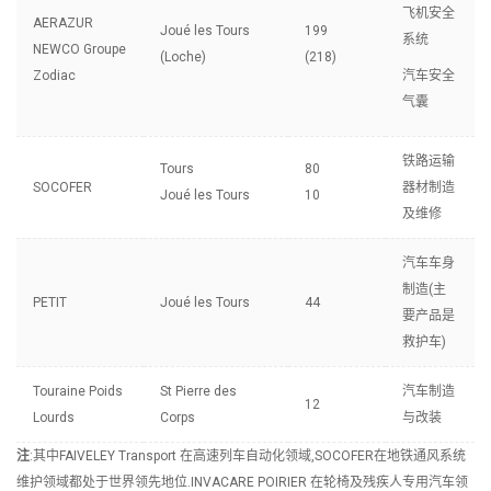
飞机安全
AERAZUR
Joué les Tours
199
系统
NEWCO Groupe
(Loche)
(218)
Zodiac
汽车安全
气囊
铁路运输
Tours
80
SOCOFER
器材制造
Joué les Tours
10
及维修
汽车车身
制造(主
PETIT
Joué les Tours
44
要产品是
救护车)
Touraine Poids
St Pierre des
汽车制造
12
Lourds
Corps
与改装
注
:其中FAIVELEY Transport 在高速列车自动化领域,SOCOFER在地铁通风系统
维护领域都处于世界领先地位.INVACARE POIRIER 在轮椅及残疾人专用汽车领