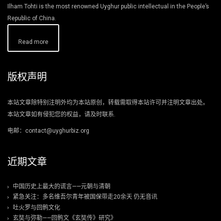
Ilham Tohti is the most renowned Uyghur public intellectual in the People’s
Republic of China.
Read more
版权声明
本站文章除特别注明外均为本站原创，转载需取得本站许可并注明文章出处。
本站文章如有侵犯您的权益，请及时联系.
电邮：contact@uyghurbiz.org
近期文章
中国历史上最大的谎言——元朝与清朝
紧急关注：多名维吾尔青年被国保带走20余天 仍无音讯
吐火罗与回鹘文化
玄奘与弥勒——回鹘文《玄奘传》研究》