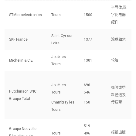
半导体,数
STMicroelectronics
Tours
1500
字化电器
配件
Saint Cyr sur
SKF France
1377
滚珠轴承
Loire
Joué les
Michelin & CIE
1301
轮胎
Tours
Joué les
696
橡胶或塑
Hutchinson SNC
Tours
546
料管道及
Groupe Total
Chambray les
150
传送带
Tours
519
Groupe Nouvelle
报纸出版
Tours
496