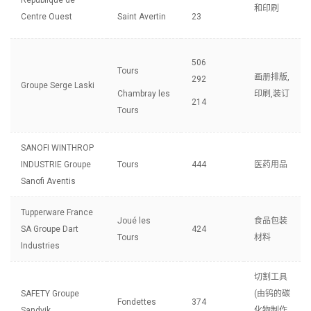
République de
和印刷
Centre Ouest
Saint Avertin
23
506
Tours
画册排版,
292
Groupe Serge Laski
Chambray les
印刷,装订
214
Tours
SANOFI WINTHROP
INDUSTRIE Groupe
Tours
444
医药用品
Sanofi Aventis
Tupperware France
Joué les
食品包装
SA Groupe Dart
424
Tours
材料
Industries
切割工具
SAFETY Groupe
(由钨的碳
Fondettes
374
Sandvik
化物制作