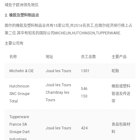
域处于欧洲领先地位.
2. 橡胶及塑料制品业
图尔的橡胶及塑料制品业共有15家公司,共2516名员工,在图尔经济排行榜上占
第二位.其中有知名的国际公司MICHELIN,HUTCHINSON,TUPPERWARE.
主要公司有:
名称
地址
员工总数
主要产品
Michelin & CIE
Joué les Tours
1301
轮胎
Joué les Tours
Hutchinson
橡胶或塑料
546
Chambray les
SNC Groupe
管道及传送
150
Tours
Total
带
Tupperware
France SA
食品包装材
Joué les Tours
424
Groupe Dart
料
Industries