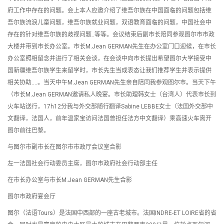
府工作中存在的问题。会上本人应邀介绍了维吾尔族在中国面临的问题包括维
吾尔族流浪儿童问题，维吾尔族就业问题，双语教育面临的问题，中国社会中
存在的针对维吾尔族的歧视问题..等等。会议结束后副市长陪同参观图尔市市政
大楼并带到市长办公室。市长M.Jean GERMAN先生在办公室门口迎候，在市长
办公室照相留念并进行了相关会谈，在会谈中向市长提出希望图尔大学接受中
国新疆维吾尔族学生来留学时，市长先生当成表态让我们推荐学生并表示提供
相关协助….。当天中午M.Jean GERMAN先生亲自陪同我参观图尔市。当天下午
（市长M.Jean GERMAN邀请私人晚宴。市长助理韩女士（台湾人）代表市长到
火车站送行，17h12分我与外交部随行翻译Sabine LEBBE女士（法国外交部中
文翻译，法国人，前年温家宝访问法国曾担任法方中文翻译）乘高速火车离开
图尔前往巴黎。
与图尔市副市长在图尔市市政厅会议室合影
左一法国社会行动委员主席，图尔市政府社会行动部主任
在市长办公室与市长M.Jean GERMAN先生合影
图尔市政府宴会厅
图尔（法语Tours）是法国中西部的一座古老城市。法国INDRE-ET LOIRE省的省