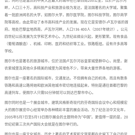
会，同时也是富庶的中央大区最大的城市在巴黎西南200公里，位於卢瓦尔河
畔，人口三十万，高科技产业和旅游业极为发达，是法国著名的大学城，聚集
着一批欧洲闻名的大学，如图尔大学，图尔医学院，图尔科技学院，图尔商学
院等高校，由此带动了本市高科技产业的发展。现在它是安德尔-卢瓦尔省的首
府。地处巴黎盆地西南，卢瓦尔河畔。人口136 400人（2007年统计）。公元
四世纪以后发展为文学和艺术中心。九世纪丝绸业兴起，更形繁荣。现有食品
（葡萄酒酿造）、机械、印刷、医药和纺织等工业。铁路枢纽。设有许多高等
学校。
图尔市也是著名的旅游城市，位於法国卢瓦尔河谷皇家城堡群中心，尚堡，谢
农索城堡及其他众多精美的城堡为其增色不少，带来大量世界各地的游客。
图尔也是一座著名的国际城市，交通发达。不但拥有自己的机场，而且有数条
铁路和高速公路将她和欧洲其他城市密切地连接起来，特别是通往首都巴黎的
高速列车，使图尔人只需50分钟就可以到达巴黎市中心。
图尔同时也是一个展会城市，建筑风格新奇现代的芬奇国际会议中心和规模宏
大的图尔展览中心经常举办各种精彩丰富的展会活动。为了纪念法中文化年，
2005年5月7日至5月13日图尔展会的主题特命为“中国”。更值得一提的是，20
世纪初第三次共产国际大会就是在图尔举行的。
图尔也是一座文化城市，历史上著名的艺术家和文学家都在此留下了自己的足