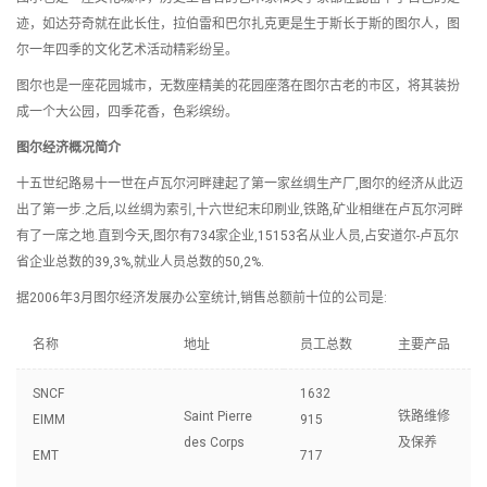
迹，如达芬奇就在此长住，拉伯雷和巴尔扎克更是生于斯长于斯的图尔人，图
尔一年四季的文化艺术活动精彩纷呈。
图尔也是一座花园城市，无数座精美的花园座落在图尔古老的市区，将其装扮
成一个大公园，四季花香，色彩缤纷。
图尔经济概况简介
十五世纪路易十一世在卢瓦尔河畔建起了第一家丝绸生产厂,图尔的经济从此迈
出了第一步.之后,以丝绸为索引,十六世纪末印刷业,铁路,矿业相继在卢瓦尔河畔
有了一席之地.直到今天,图尔有734家企业,15153名从业人员,占安道尔-卢瓦尔
省企业总数的39,3%,就业人员总数的50,2%.
据2006年3月图尔经济发展办公室统计,销售总额前十位的公司是:
名称
地址
员工总数
主要产品
SNCF
1632
Saint Pierre
铁路维修
EIMM
915
des Corps
及保养
EMT
717