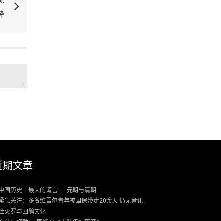
xt
降
近期文章
中国历史上最大的谎言——元朝与清朝
紧急关注：多名维吾尔青年被国保带走20余天 仍无音讯
吐火罗与回鹘文化