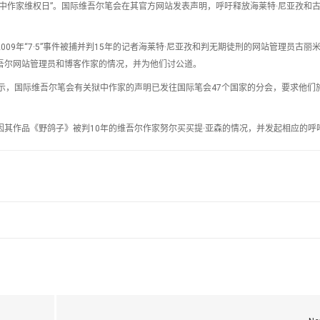
的“狱中作家维权日”。国际维吾尔笔会在其官方网站发表声明，呼吁释放海莱特·尼亚孜和古
09年“7·5”事件被捕并判15年的记者海莱特·尼亚孜和判无期徒刑的网站管理员古丽米
名维吾尔网站管理员和博客作家的情况，并为他们讨公道。
访时表示，国际维吾尔笔会有关狱中作家的声明已发往国际笔会47个国家的分会，要求他们
因其作品《野鸽子》被判10年的维吾尔作家努尔买买提·亚森的情况，并发起相应的呼