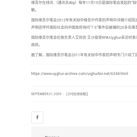
维吾尔在线讯 （通讯员Alip）每年11月15日是国际笔会发起
敏。
国际维吾尔笔会2012年有关狱中维吾尔作家的声明中详细介绍因20
声明还呼吁国际社会向中国政府询问“7·5”事件后被捕的20多
国际维吾尔笔会伦敦负责人艾则孜·艾沙接受RFA-Uyghur采
政府。
据了解，国际维吾尔笔会2011年有关狱中作家的声明专门介绍了
https://www.uyghur-archive.com/uighurbiz-net/6344.html
|
SEPTEMBER 21, 2020
[:ZH]在线快报[:]