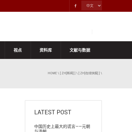
视点
资料库
文献与数据
HOME
\
[:ZH]新闻[:]
\
[:ZH]在线快报[:]
\
LATEST POST
中国历史上最大的谎言——元朝
与清朝