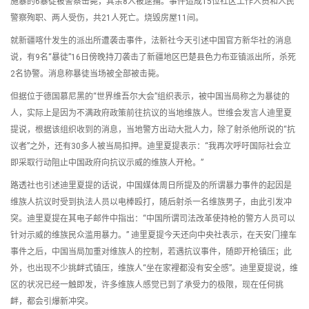
施暴的6暴徒被警察击毙，其余8人被逮捕。事件造成15位社区工作人员和人民
警察殉职、两人受伤，共21人死亡。烧毁房屋11间。
就新疆喀什发生的派出所遭袭击事件，法新社今天引述中国官方新华社的消息
说，有9名“暴徒”16日傍晚持刀袭击了新疆地区巴楚县色力布亚镇派出所，杀死
2名协警。消息称暴徒当场被全部被击毙。
但据位于德国慕尼黑的“世界维吾尔大会”组织表示，被中国当局称之为暴徒的
人，实际上是因为不满政府政策前往抗议的当地维族人。世维会发言人迪里夏
提说，根据该组织收到的消息，当地警方出动大批人力，除了射杀他所说的“抗
议者”之外，还有30多人被当局扣押。迪里夏提表示：“我再次呼吁国际社会立
即采取行动阻止中国政府向抗议示威的维族人开枪。”
路透社也引述迪里夏提的话说，中国媒体周日所提及的所谓暴力事件的起因是
维族人抗议时受到执法人员以电棒殴打，随后射杀一名维族男子，由此引发冲
突。迪里夏提在其电子邮件中指出：“中国所谓司法改革使持枪的警方人员可以
针对示威的维族民众滥用暴力。” 迪里夏提今天还向中央社表示，在天安门撞车
事件之后，中国当局加重对维族人的控制，若遇抗议事件，随即开枪镇压；此
外，也出现不少挑衅式镇压，维族人“坐在家裡都没有安全感”。迪里夏提说，维
区的状况已经一触即发，许多维族人感觉已到了承受力的极限，现在任何挑
衅，都会引爆新冲突。