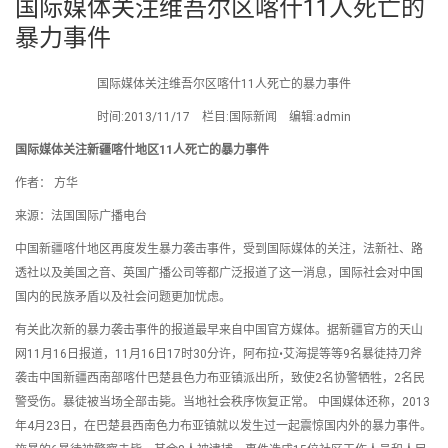
国际媒体关注维吾尔区喀什11人死亡的
暴力事件
国际媒体关注维吾尔区喀什11人死亡的暴力事件
时间:2013/11/17 栏目:国际新闻 编辑:admin
国际媒体关注新疆喀什地区11人死亡的暴力事件
作者： 方华
来源：法国国际广播电台
中国新疆喀什地区再度发生暴力袭击事件，受到国际媒体的关注，法新社、路
透社以及美国之音、英国广播公司等都广泛报道了这一消息，国际社会对中国
国内的民族矛盾以及社会问题更加忧虑。
有关此次新的暴力袭击事件的报道最早来自中国官方媒体。据新疆官方的天山
网11月16日报道，11月16日17时30分许，阿布拉•艾海提等等9名暴徒持刀斧
袭击中国新疆西南部喀什巴楚县色力布亚镇派出所，致使2名协警牺牲，2名民
警受伤。暴徒被当场全部击毙。当地社会秩序恢复正常。 中国媒体还称，2013
年4月23日，在巴楚县西南色力布亚镇就以发生过一起震惊国内外的暴力事件。