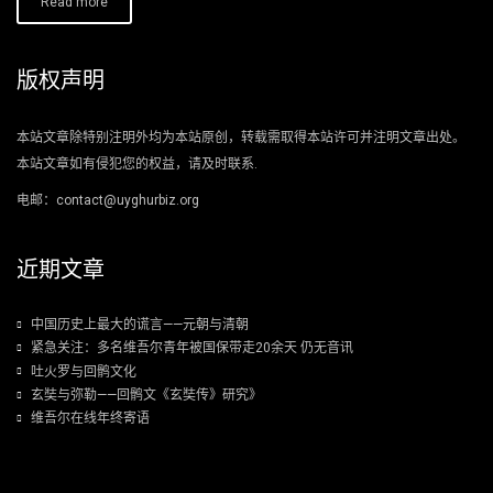
Read more
版权声明
本站文章除特别注明外均为本站原创，转载需取得本站许可并注明文章出处。
本站文章如有侵犯您的权益，请及时联系.
电邮：contact@uyghurbiz.org
近期文章
中国历史上最大的谎言——元朝与清朝
紧急关注：多名维吾尔青年被国保带走20余天 仍无音讯
吐火罗与回鹘文化
玄奘与弥勒——回鹘文《玄奘传》研究》
维吾尔在线年终寄语