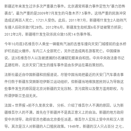
新疆近年来发生过许多次严重暴力事件。北京通常将暴力事件定性为“暴力恐怖
袭击”。最为严重的是2009年7月发生的乌鲁木齐7.5事件。这场严重的民族冲突
造成近两百人死亡，1721人受伤。此后，2011年7月，新疆喀什发生2人劫持汽
车撞人后砍杀致7死28伤。2012年6月，新疆发生劫机案6名歹徒被警方抓获；
2012年2月，新疆喀什发生砍杀民众致15死14 伤事件等。
今年10月底3名维吾尔人乘坐一辆载有汽油的吉普车撞向天安门城楼前的金水桥
护栏后起火爆炸，车内三人全部死亡，另外还造成两名游客死亡。中国媒体
说，这3名维吾尔人以及被逮捕的5名嫌疑犯都来自和田。中共中央政法委书记
孟建柱称，北京天安门发生的撞车事件是由东伊运在幕后策划的。
法新社最近自中国新疆和田报道说，尽管中国当局把最近的天安门汽车袭击事
件归咎于新疆东突厥斯坦伊斯兰运动组织，但新疆当地维族居民则认为导致这
些事件发生的原因是北京对新疆的文化压制、贪污腐败以及警方滥用职权，与
所谓伊斯兰圣战无关。
法国 « 世界报 »前不久发表文章， 分析、介绍了维吾尔人不满的原因，认为新
疆维吾尔人的不满，首先在于新疆并不是真正意义上的自治。新疆的地方政府
受中共领导，政府官员也都由北京委任派遣，维吾尔人实际上受中共和汉人领
导。其次是汉人对新疆的人口殖民政策。1949年，新疆的汉人只占百分 之七，