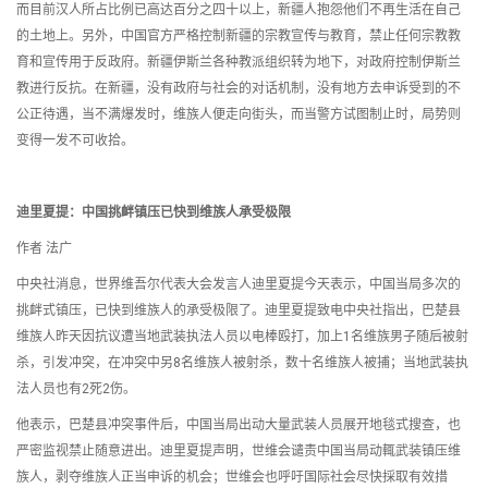
而目前汉人所占比例已高达百分之四十以上，新疆人抱怨他们不再生活在自己
的土地上。另外，中国官方严格控制新疆的宗教宣传与教育，禁止任何宗教教
育和宣传用于反政府。新疆伊斯兰各种教派组织转为地下，对政府控制伊斯兰
教进行反抗。在新疆，没有政府与社会的对话机制，没有地方去申诉受到的不
公正待遇，当不满爆发时，维族人便走向街头，而当警方试图制止时，局势则
变得一发不可收拾。
迪里夏提：中国挑衅镇压已快到维族人承受极限
作者 法广
中央社消息，世界维吾尔代表大会发言人迪里夏提今天表示，中国当局多次的
挑衅式镇压，已快到维族人的承受极限了。迪里夏提致电中央社指出，巴楚县
维族人昨天因抗议遭当地武装执法人员以电棒殴打，加上1名维族男子随后被射
杀，引发冲突，在冲突中另8名维族人被射杀，数十名维族人被捕；当地武装执
法人员也有2死2伤。
他表示，巴楚县冲突事件后，中国当局出动大量武装人员展开地毯式搜查，也
严密监视禁止随意进出。迪里夏提声明，世维会谴责中国当局动輒武装镇压维
族人，剥夺维族人正当申诉的机会；世维会也呼吁国际社会尽快採取有效措