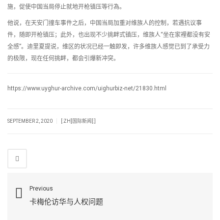
施，促使中国当局停止就地开枪镇压等行為。
他说，在天安门撞车事件之后，中国当局加重对维族人的控制，若遇抗议事
件，随即开枪镇压；此外，也出现不少挑衅式镇压，维族人“坐在家裡都没有安
全感”。迪里夏提说，维区的状况已经一触即发，许多维族人感觉已到了承受力
的极限，现在任何挑衅，都会引爆新冲突。
https://www.uyghur-archive.com/uighurbiz-net/21830.html
|
SEPTEMBER 2, 2020
[:ZH]国际新闻[:]
Previous
卡梅伦访华与人权问题