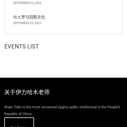
SEPTEMBER 30, 2020
吐火罗与回鹘文化
SEPTEMBER 30, 2020
EVENTS LIST
关于伊力哈木老师
Ilham Tohti is the most renowned Uyghur public intellectual in the People’s
Republic of China.