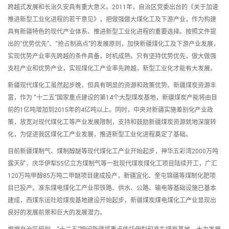
跨越式发展和长治久安具有重大意义。2011年，自治区党委出台的《关于加速
推进新型工业化进程的若干意见》，把做强做大煤化工及下游产业，作为构建
具有新疆特色的现代产业体系、推进新型工业化进程的重要选择。按照文件提
出的“优势优先”、“抢占制高点”的发展原则，加快新疆煤化工及下游产业发展，
实现优势产业率先跨越的条件具备，时机成熟。只有坚持优势优先，做大做强
支柱产业和优势产业，实现煤化工产业率先跨越，新型工业化才能有大发展。
新疆现代煤化工虽然起步晚，但具有明显的资源和政策优势。新疆煤炭资源丰
富，作为 “十二五”国家重点建设的第14个大型煤炭基地，新疆煤炭产能将由目
前的1亿吨增加到2015年的4亿吨以上。同时，中央对新疆实施差别化产业政
策，放宽对现代煤化工等产业发展限制，支持和鼓励新疆煤炭资源就地深度转
化，为促进我区煤化工产业发展，推进新型工业化进程奠定了基础。
目前新疆煤制气、煤制醇醚等现代煤化工产业开始起步，神华五彩湾2000万吨
露天矿、庆华伊犁55亿立方煤制气等一批现代煤炭煤化工项目陆续开工，广汇
120万吨甲醇85万吨二甲醚项目建成投产，新疆宜化、奎屯锦疆等煤制化肥项
目已投产。准东煤电煤化工产业带铁路、供水、公路、输电等基础设施已基本
建成，西煤东运吐哈煤炭基地建设开始起步，新疆煤炭煤电煤化工产业显现出
良好的发展前景和巨大的发展潜力。