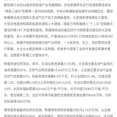
解铝等行业的68类项目放宽产业发展限制，并在新疆率先实行资源税费改革及
“两免三减半”优惠等一系列扶持政策。中央对新疆能源发展作出明确定位：要把
新疆建设成为国家大型油气生产加工和储备基地、大型煤炭煤电煤化工基地、
大型风电基地和国家能源资源陆上大通道。国家已将新疆纳入“十二五”全国重点
建设的第14个大型煤炭基地，新疆煤炭由后备区跃升为国家重点建设的大型煤
炭基地，进入大规模开发的阶段，产量将由2010年的1亿吨增加到2015年的4亿
吨以上。新疆开始积极承接内地产业转移，一大批有色、化工、纺织等项目落
户新疆。大企业大集团相继入驻新疆，积极参与煤炭工业的开发建设和兼并重
组，全面提升新疆工业整体水平。
新疆资源优势突出，其中，石油远景资源量213亿吨，占全国主要含油气盆地石
油资源量的20%；天然气远景资源量10.84万亿立方米，占全国主要含油气盆地
天然气资源量32%；风能资源总储量8.9亿千瓦，约占全国的20.4%，位居全国
第二位；全疆日照6小时以上的天数在250-325天，年总日照时数达2550-3500
小时，太阳年辐射照度550-660万千焦/平方米，年平均值为580万千焦/平方
米，居全国第二位。全区可转换为能源的生物质能资源总量约8000万吨，约折
合标准煤3800万吨。
煤炭是新疆最具优势的资源。新疆煤炭预测资源量分别为2.19万亿吨，占全国
预测资源总量的近40%，居全国首位；煤层气预测资源量占全国的26%。区内煤