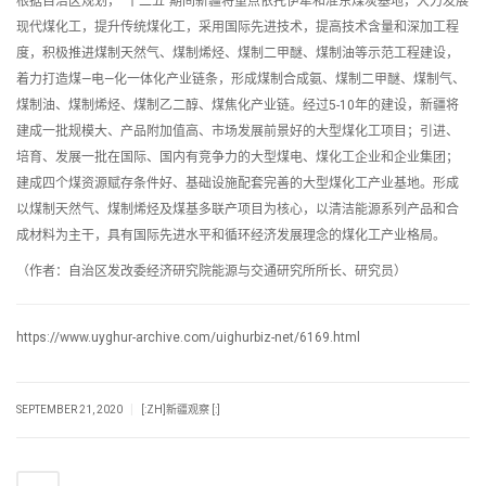
根据自治区规划，“十二五”期间新疆将重点依托伊犁和准东煤炭基地，大力发展
现代煤化工，提升传统煤化工，采用国际先进技术，提高技术含量和深加工程
度，积极推进煤制天然气、煤制烯烃、煤制二甲醚、煤制油等示范工程建设，
着力打造煤—电—化一体化产业链条，形成煤制合成氨、煤制二甲醚、煤制气、
煤制油、煤制烯烃、煤制乙二醇、煤焦化产业链。经过5-10年的建设，新疆将
建成一批规模大、产品附加值高、市场发展前景好的大型煤化工项目；引进、
培育、发展一批在国际、国内有竞争力的大型煤电、煤化工企业和企业集团；
建成四个煤资源赋存条件好、基础设施配套完善的大型煤化工产业基地。形成
以煤制天然气、煤制烯烃及煤基多联产项目为核心，以清洁能源系列产品和合
成材料为主干，具有国际先进水平和循环经济发展理念的煤化工产业格局。
（作者：自治区发改委经济研究院能源与交通研究所所长、研究员）
https://www.uyghur-archive.com/uighurbiz-net/6169.html
|
SEPTEMBER 21, 2020
[:ZH]新疆观察 [:]