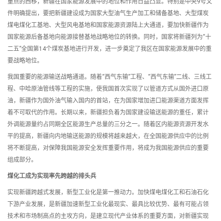
重点的西移，新疆在国家能源发展中的地位和作用日益凸显。特别是中央9号文
件明确提出，要把新疆建设成为国家大型油气生产加工和储备基地、大型煤炭
煤电煤化工基地、大型风电基地和国家能源资源陆上大通道，要加快新疆作为
国家能源后备基地向能源接替基地战略地位的转换。同时，国家将新疆列为“十
二五”全国第14个煤炭基地进行开发，进一步奠定了我区在国家能源发展中的重
要战略地位。
我国重要的能源输送战略通道。随着“西气东输”工程、“西气东输”二线、三线工
程、中哈原油管线等工程的实施，使我国首次实现了以管道方式从国外进口原
油，新疆作为国外油气输入国内的首站，在为国家增加进口能源渠道方面发挥
着不可取代的作用。长期以来，新疆担负着为国家建设输送能源的重任，累计
外调能源量约占同期全区能源生产总量的三分之一。随着区内能源资源开发水
平的提高，新疆向内地输送能源的规模将越来越大，在全国能源供应中的比例
将不断提高，对保障我国能源安全发挥重要作用，将成为我国能源供应的重要
组成部分。
煤化工成为实现率先跨越的排头兵
实现新疆跨越式发展，新型工业化是第一推动力。加快煤电煤化工和石油石化
下游产业发展，是新疆加速新型工业化最现实、最具比较优势、最有可能占领
技术和市场制高点的主攻方向，是建立现代产业体系的重要方面，对新疆实现