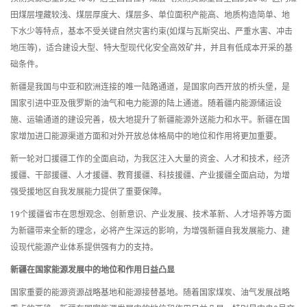
田煤层埋藏较浅、煤层厚度大、煤层多、单位面积产能高、地质构造简单、地
下水少等特点，基本不受关键自然灾害约束(如煤与瓦斯突出、严重水害、冲击
地压等)，适合建设大型、特大型现代化安全高效矿井，并且有低成本开采的基
础条件。
新疆是我国与中亚和欧洲连接的唯一陆路通道，是国家向西开放的桥头堡，是
国家引进中亚及俄罗斯的油气和电力能源的陆上通道。随着疆内能源储运设
施、运输通道的建设完善，极大地提升了新疆能源外送能力和水平。新疆在国
家增加进口能源渠道方面和对外开放总体格局中的地位和作用将更加重要。
新一轮对口援疆工作的全面启动，为我区注入大量的资金、人才和技术，经济
援疆、干部援疆、人才援疆、教育援疆、科技援疆、产业援疆全面启动，为增
强受援地区自我发展能力提供了重要保障。
19个援疆省市在思想观念、创新意识、产业发展、技术革新、人才培养等方面
为新疆带来全新的理念，必将产生深远的影响，为增强新疆自我发展能力、建
设现代能源产业体系提供强有力的支持。
新疆在国家能源发展中的地位和作用日益凸显
国家重要的能源资源战略基地和能源接替基地。随着国家煤炭、油气发展战略