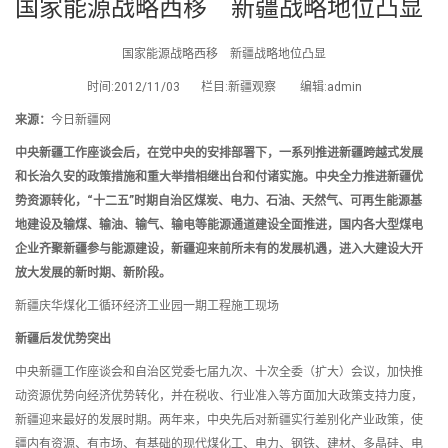
国家能源战略西移 新疆战略地位凸显
国家能源战略西移 新疆战略地位凸显
时间:2012/11/03 栏目:新疆观察 编辑:admin
来源：
今日新疆网
中央新疆工作座谈会后，在党中央的安排部署下，一系列推进新疆跨越式发展
和长治久安的政策措施和重大举措相继出台和付诸实施。中央全力推进新疆优
势资源转化，“十二五”时期自治区煤炭、电力、石油、天然气、可再生能源基
地建设及输煤、输油、输气、输电等能源通道建设全面推进，国内各大型煤电
企业齐聚新疆参与能源建设，新疆迎来前所未有的发展机遇，进入大建设大开
放大发展的新时期、新阶段。
新疆庆华煤化工循环经济工业园一期工程施工现场
新疆后发优势突出
中央新疆工作座谈会和自治区党委七届九次、十次全委（扩大）会议，加快推
动资源优势向经济优势转化，并在税收、行业准入等方面加大政策支持力度，
新疆迎来最好的发展时期。两年来，中央先后对新疆实行差别化产业政策，使
疆内有资源、有市场、有基础的现代煤化工、电力、钢铁、建材、多晶硅、电