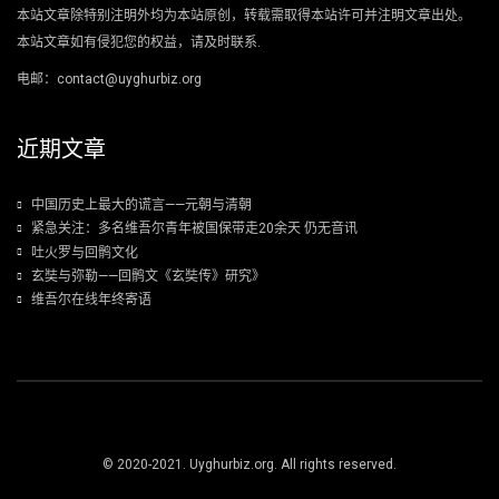
本站文章除特别注明外均为本站原创，转载需取得本站许可并注明文章出处。
本站文章如有侵犯您的权益，请及时联系.
电邮：contact@uyghurbiz.org
近期文章
中国历史上最大的谎言——元朝与清朝
紧急关注：多名维吾尔青年被国保带走20余天 仍无音讯
吐火罗与回鹘文化
玄奘与弥勒——回鹘文《玄奘传》研究》
维吾尔在线年终寄语
© 2020-2021. Uyghurbiz.org. All rights reserved.