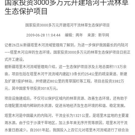
国家投资3000多万元开建塔河干流林草
生态保护项目
国家投资3000多万元开建塔河干流林草生态保护项目
2009-06-28 11:04:44 编辑：两年 来源：新华网
记者26日从新疆塔里木河流域管理局了解到，为进一步保护我国最长的内陆河
——塔里木河沿岸的生态环境，国家投资3000多万元的林草生态保护项目日前正
式开工建设。
据新疆塔里木河流域管理局介绍，这一生态保护项目涉及土地总面积113万余
亩，项目包括在塔里木河干流流域内建起13条长约254公里的疏浚渠道、新建
及扩建7座护林站，并修建近80公里的育草围栏等工程。项目总投资3382万
元，其中国家专项投资3018万元。
项目设施建成后，不仅可以保护区域内的林草资源、改善生态环境，还有助于
合理配置流域内稀缺的水资源，促进当地经济及生态环境的和谐、稳定发展。
塔里木河是中国最大的内陆河，干流全长为1321公里，是塔里木盆地的主要灌
溉水源。由于位于沙漠干旱地区，加上多年来无序开荒等原因，塔里木河干流
水量日趋减少。自2001年起，我国投入上百亿元对塔里木河流域进行了综合治