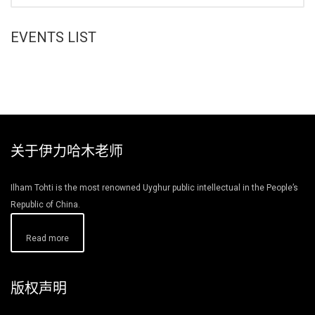
EVENTS LIST
关于伊力哈木老师
Ilham Tohti is the most renowned Uyghur public intellectual in the People’s
Republic of China.
Read more
版权声明