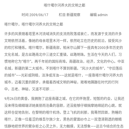
喀什噶尔河养大的文明之都
时间:2009/06/17 栏目:新疆观察 编辑:admin
喀什噶尔，喀什噶尔河养大的文明之都
许多的风景随着塔里木河流域消失的支流而败落或衰亡，而发源于支流的许多
文明依然活着，像她的母亲塔里木河一样，依然屹立在历史的前沿，接受风沙
的吹打和锤炼。喀什噶尔，新疆南部，帕米尔山脚下一座具有2000多年历史的
文化名城，是古丝路南北中三道交汇重镇，丝路明珠。生活在今天的人们，习
惯地称它为“喀什”。两千年前的国际商埠。南疆政治，经济，文化的中心。中亚
名城，新疆的第二大城市。不到喀什不算到新疆。“风沙大的城市”，“守旧落后
的城市”——光彩或阴暗，洁净或浑浊——这就是喀什，一座靠喀什噶尔河养大的
城市，迈着沉重的脚步，承载着西域文明的神秘，艰难地蹒跚在时代的行列
中，古老、神秘，又遥不可即……
9月26日的黄昏，我拥抱了这座南疆之城，在它的怀抱里，短暂的约会，让我还
没来得及细细端详她美丽而沧桑的容颜，还没能够仔细揣摩她绵延的心跳，就
这样仓促地告别，在黎明的喀什机场，登上飞机的刹那，我蓦然回首，熟睡的
喀什，正像一位羞涩的维吾尔族少女，黑色的蒙面纱巾上一双澄清剔透的眼睛
恬静地把世界的繁杂拒之心灵之外，无力触摸，无法想象——这古今结合的生态