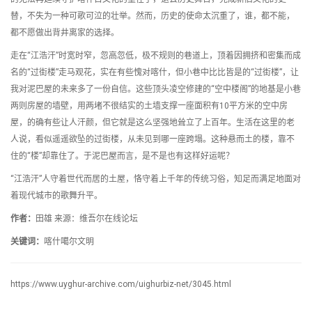
替，不失为一种可歌可泣的壮举。然而，历史的使命太沉重了，谁，都不能，
都不愿做出背井离家的选择。
走在“江浩汗”时宽时窄，忽高忽低，极不规则的巷道上，顶着因拥挤和密集而成
名的“过街楼”走马观花，实在有些愧对喀什，但小巷中比比皆是的“过街楼”，让
我对泥巴屋的未来多了一份自信。这些顶头凌空修建的“空中楼阁”的地基是小巷
两则房屋的墙壁，用两堵不很结实的土墙支撑一座面积有10平方米的空中房
屋，的确有些让人汗颜，但它就是这么坚强地耸立了上百年。生活在这里的老
人说，看似遥遥欲坠的过街楼，从未见到哪一座跨塌。这种悬而土的楼，靠不
住的“楼”却靠住了。于泥巴屋而言，是不是也有这样好运呢？
“江浩汗”人守着世代而居的土屋，恪守着上千年的传统习俗，知足而满足地面对
着现代城市的歌舞升平。
作者：
田雄 来源：维吾尔在线论坛
关键词：
喀什噶尔文明
https://www.uyghur-archive.com/uighurbiz-net/3045.html