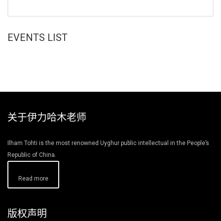
EVENTS LIST
关于伊力哈木老师
Ilham Tohti is the most renowned Uyghur public intellectual in the People’s
Republic of China.
Read more
版权声明