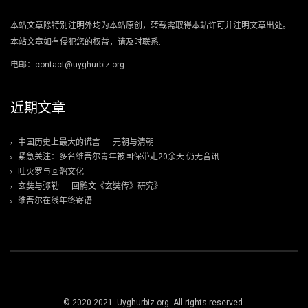
本站文章除特别注明外均为本站原创，转载需取得本站许可并注明文章出处。
本站文章如有侵犯您的权益，请及时联系.
电邮：contact@uyghurbiz.org
近期文章
中国历史上最大的谎言——元朝与清朝
紧急关注：多名维吾尔青年被国保带走20余天 仍无音讯
吐火罗与回鹘文化
玄奘与弥勒——回鹘文《玄奘传》研究》
维吾尔在线年终寄语
© 2020-2021. Uyghurbiz.org. All rights reserved.