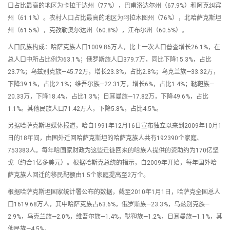
口占比最高的地区为卡拉干达州（77%），巴甫洛达尔州（67.9%）和阿克纠宾
州（61.1%）。农村人口占比最高的地区为阿拉木图州（76%），北哈萨克斯坦
州（61.5%），克孜勒奥尔达州（60.8%），江布尔州（60.5%）。
人口民族构成：哈萨克族人口1009.86万人，比上一次人口普查增长26.1%，在
总人口中所占比例为63.1%；俄罗斯族人口379.7万，同比下降15.3%，占比
23.7%；乌兹别克族—45.72万，增长23.3%，占比2.8%；乌克兰族—33.32万，
下降39.1%，占比2.1%；维吾尔族—22.31万，增长6%，占比1.4%；鞑靼族—
20.33万，下降18.4%，占比1.3%；日耳曼族—17.82万，下降49.6%，占比
1.1%。其他民族人口71.42万人，下降5.8%，占比4.5%。
另据哈萨克斯坦媒体报道，哈自1991年12月16日宣布独立以来到2009年10月1
日的18年间，由国外迁回哈萨克斯坦的哈萨克族人共有192390个家庭、
753383人。每年哈国家财政为这些迁徙回来的哈族人提供的资助约为170亿坚
戈（约合1亿多美元）。根据哈斯克总统的指示，自2009年开始，每年国外哈
萨克族人回迁的移民配额由1.5个家庭提高至2万个。
根据哈萨克斯坦国家统计署公布的数据，截至2010年1月1日，哈萨克全国总人
口1619.68万人，其中哈萨克族占63.6%，俄罗斯族—23.3%，乌兹别克族—
2.9%，乌克兰族—2.0%，维吾尔族—1.4%，鞑靼族—1.2%，日耳曼族—1.1%，其
他民族—4.5%。