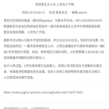
和田发生大火灾 人员伤亡不明
时间:2013/04/13 栏目:紧急关注 编辑:admin
维吾尔在线综合报道（通讯员Nijatkar）乌鲁木齐时间，4月12日20时20分许，
新疆维吾尔自治区和田地区和田市一露天家具城发生火灾并引燃周围居民楼，
数百名居民疏散，人员伤亡不明。
据新华社记者从乌鲁木齐发回的报道，昨日20点20分左右，和田市台北路（东
郊客运站附近）一露天家具城发生火灾，火势迅速蔓延并引燃家具城周边一幢6
层U字形居民住宅楼。目前，和田地区已组织消防、公安等救援人员200余人在
现场救援并疏散附近群众数百人。
由于火势过猛，U字形居民楼已全部着火，和田公安消防支队已调集附近墨玉
县、洛浦县消防救援车前往支援。目前人员伤亡和财物损失情况暂无法统计。
火灾原因尚未展开调查。
https://www.uyghur-archive.com/uighurbiz-net/12237.html
|
SEPTEMBER 22, 2020
[:ZH]紧急关注[:]