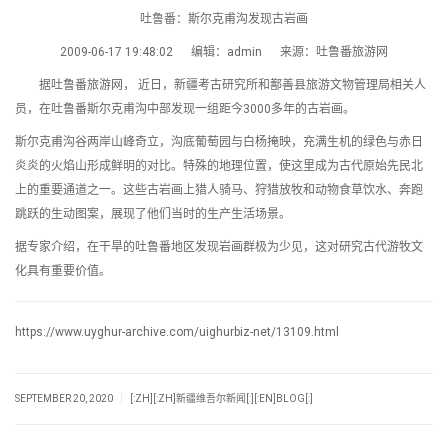
吐鲁番：斯尔克甫沟发现古岩画
2009-06-17 19:48:02 编辑：admin 来源：吐鲁番旅游网
据吐鲁番旅游网， 近日，新疆考古研究所和鄯善县旅游文物管理局相关人
员，在吐鲁番斯尔克甫沟中部发现一组距今3000多年的古岩画。
斯尔克甫沟谷两岸山峰奇立，沟底葡萄园与白杨掩映，充满生机的绿色与赤日
炎炎的火焰山形成鲜明的对比。特殊的地理位置，使这里成为古代原始先民北
上的重要通道之一。这些古岩画上猎人骑马、狩猎放牧和动物食草饮水、奔跑
跳跃的生动图案，展现了他们当时的生产生活场景。
据专家介绍，在干旱的吐鲁番地区发现岩画群极为少见，这对研究古代游牧文
化具有重要价值。
https://www.uyghur-archive.com/uighurbiz-net/13109.html
|
SEPTEMBER 20, 2020
[:ZH][:ZH]新疆维吾尔新闻[:][:EN]BLOG[:]