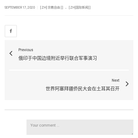
.
|
SEPTEMBER 17, 2020
[:ZH] 宗教自由 [:]
[:ZH]国际新闻[:]
Previous
俄印于中国边境附近举行联合军事演习
Next
世界阿塞拜疆侨民大会在土耳其召开