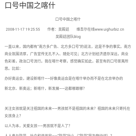
口号中国之喀什
口号中国之喀什
2008-11-17 19:25:55 作者：吴殿廷 维吾尔在线www.uighurbiz.cn
吴殿廷团队blog
一直以来，国内都有“南方多广告、北方多口号”的说法，这是不争的事实。南方
商业氛围浓厚，广告宣传无孔不入、随处可见；北方计划经济遗存深远，商业
色彩差，政治口号流行。我在喀什考察，感觉确实如此，甚至有的口号匪夷所
思。比如：
办好奥运会，建设新喀什——好像奥运会是在喀什举办而不是在北京举办的
新北京、新奥运；新喀什，新发展——这都哪跟哪？
关注女孩就是关注祖国的未来——男孩就不是祖国的未来？祖国的未来只寄托在
女孩身上？
以人为本，关爱女孩——男孩就不是人了？
人人参与防范，社会和谐平安——“防范”什么（“防范”是及物动词）？