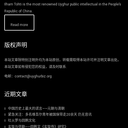
Ilham Tohti is the most renowned Uyghur public intellectual in the People’s
Republic of China.
Read more
版权声明
本站文章除特别注明外均为本站原创，转载需取得本站许可并注明文章出处。
本站文章如有侵犯您的权益，请及时联系.
电邮：contact@uyghurbiz.org
近期文章
中国历史上最大的谎言——元朝与清朝
紧急关注：多名维吾尔青年被国保带走20余天 仍无音讯
吐火罗与回鹘文化
玄奘与弥勒——回鹘文《玄奘传》研究》