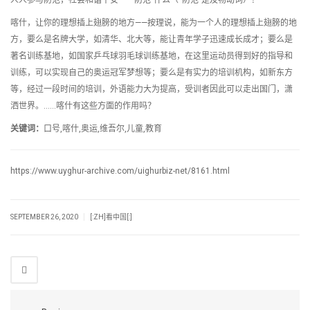
喀什，让你的理想插上翅膀的地方——按理说，能为一个人的理想插上翅膀的地
方，要么是名牌大学，如清华、北大等，能让青年学子迅速成长成才；要么是
著名训练基地，如国家乒乓球羽毛球训练基地，在这里运动员得到好的指导和
训练，可以实现自己的奥运冠军梦想等；要么是有实力的培训机构，如新东方
等，经过一段时间的培训，外语能力大为提高，受训者因此可以走出国门，潇
洒世界。……喀什有这些方面的作用吗？
关键词：
口号,喀什,奥运,维吾尔,儿童,教育
https://www.uyghur-archive.com/uighurbiz-net/8161.html
|
SEPTEMBER 26, 2020
[:ZH]看中国[:]