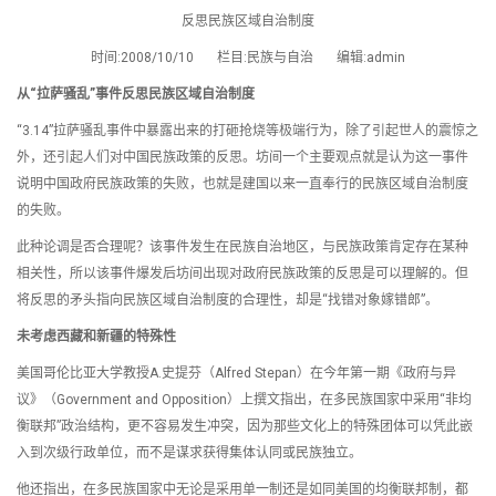
反思民族区域自治制度
时间:2008/10/10 栏目:民族与自治 编辑:admin
从“拉萨骚乱”事件反思民族区域自治制度
“3.14”拉萨骚乱事件中暴露出来的打砸抢烧等极端行为，除了引起世人的震惊之
外，还引起人们对中国民族政策的反思。坊间一个主要观点就是认为这一事件
说明中国政府民族政策的失败，也就是建国以来一直奉行的民族区域自治制度
的失败。
此种论调是否合理呢？该事件发生在民族自治地区，与民族政策肯定存在某种
相关性，所以该事件爆发后坊间出现对政府民族政策的反思是可以理解的。但
将反思的矛头指向民族区域自治制度的合理性，却是“找错对象嫁错郎”。
未考虑西藏和新疆的特殊性
美国哥伦比亚大学教授A.史提芬（Alfred Stepan）在今年第一期《政府与异
议》（Government and Opposition）上撰文指出，在多民族国家中采用“非均
衡联邦”政治结构，更不容易发生冲突，因为那些文化上的特殊团体可以凭此嵌
入到次级行政单位，而不是谋求获得集体认同或民族独立。
他还指出，在多民族国家中无论是采用单一制还是如同美国的均衡联邦制，都