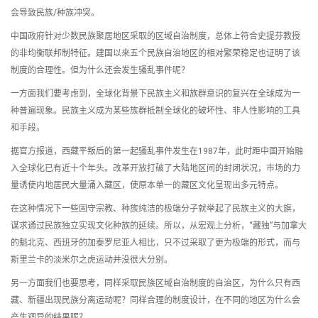
会导致民族/种族冲突。
中国政府针对少数民族聚居地区采取的区域自治制度，总体上符合史提芬教授
的非均衡联邦制特征。建国以来五个民族自治地区的相对繁荣稳定也证明了该
制度的合理性。但为什么还会发生骚乱事件呢？
一方面我们要考虑到，全球化背景下民族主义和族群意识的复兴在全球成为一
种普遍现象。民族主义成为某些族群抵制全球化的破坏性、非人性影响的工具
和手段。
据官方报道，西藏平叛后的第一起骚乱事件发生在1987年，此时距中国开始融
入全球化已有近十个年头。改革开放打破了大陆地区间的封闭状况，市场的力
量诱使内地居民大量涌入藏区，使原本单一的藏区文化呈现出多元特点。
在这种情况下一些固守宗教、种族纯洁的极端分子就举起了民族主义的大旗，
谋求通过民族独立实现文化种族的延续。所以，从宏观上分析，“藏独”与加拿大
的魁北克、西班牙的加泰罗尼亚人相比，只不过采取了更为极端的形式，而与
斯里兰卡的淡米尔之虎运动并没很大分别。
另一方面我们也要思考，同样采取民族区域自治制度的自治区，为什么只有西
藏、新疆出现民族分离运动呢？同样合理的制度设计，在不同的地区为什么会
产生迥异的结果呢？