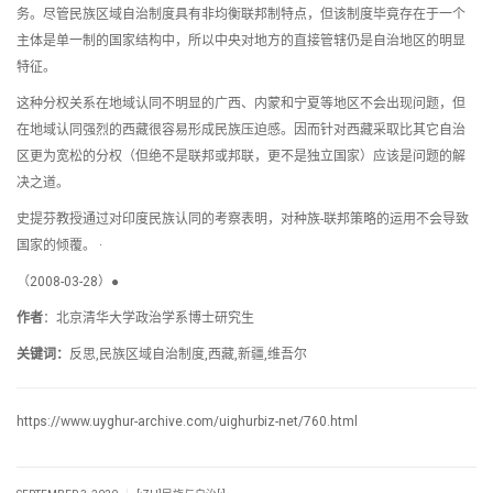
务。尽管民族区域自治制度具有非均衡联邦制特点，但该制度毕竟存在于一个
主体是单一制的国家结构中，所以中央对地方的直接管辖仍是自治地区的明显
特征。
这种分权关系在地域认同不明显的广西、内蒙和宁夏等地区不会出现问题，但
在地域认同强烈的西藏很容易形成民族压迫感。因而针对西藏采取比其它自治
区更为宽松的分权（但绝不是联邦或邦联，更不是独立国家）应该是问题的解
决之道。
史提芬教授通过对印度民族认同的考察表明，对种族-联邦策略的运用不会导致
国家的倾覆。 ·
（2008-03-28）●
作者
：北京清华大学政治学系博士研究生
关键词：
反思,民族区域自治制度,西藏,新疆,维吾尔
https://www.uyghur-archive.com/uighurbiz-net/760.html