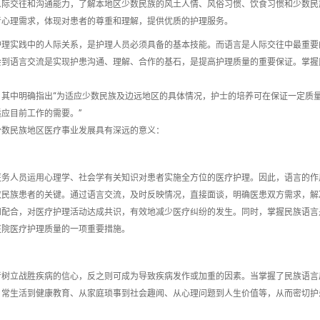
人际交往和沟通能力，了解本地区少数民族的风土人情、风俗习惯、饮食习惯和少数民
者心理需求，体现对患者的尊重和理解，提供优质的护理服务。
护理实践中的人际关系，是护理人员必须具备的基本技能。而语言是人际交往中最重要
会到语言交流是实现护患沟通、理解、合作的基石，是提高护理质量的重要保证。掌握
其中明确指出“为适应少数民族及边远地区的具体情况，护士的培养可在保证一定质
应目前工作的需要。”
少数民族地区医疗事业发展具有深远的意义：
医务人员运用心理学、社会学有关知识对患者实施全方位的医疗护理。因此，语言的作
数民族患者的关键。通过语言交流，及时反映情况，直接面谈，明确医患双方需求，解
和配合，对医疗护理活动达成共识，有效地减少医疗纠纷的发生。同时，掌握民族语言
医院医疗护理质量的一项重要措施。
者树立战胜疾病的信心，反之则可成为导致疾病发作或加重的因素。当掌握了民族语言
日常生活到健康教育、从家庭琐事到社会趣闻、从心理问题到人生价值等，从而密切护