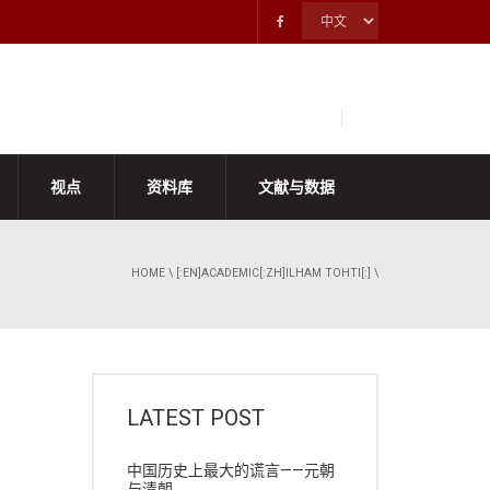
视点
资料库
文献与数据
HOME
\
[:EN]ACADEMIC[:ZH]ILHAM TOHTI[:]
\
LATEST POST
中国历史上最大的谎言——元朝
与清朝