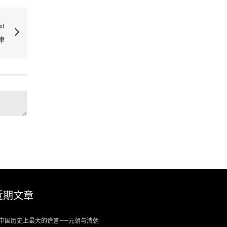
xt
律
近期文章
中国历史上最大的谎言——元朝与清朝