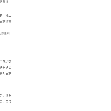
族的语
的一种工
民族语言
量的原则
用在少数
决医护实
是对民族
后，就能
患、民汉