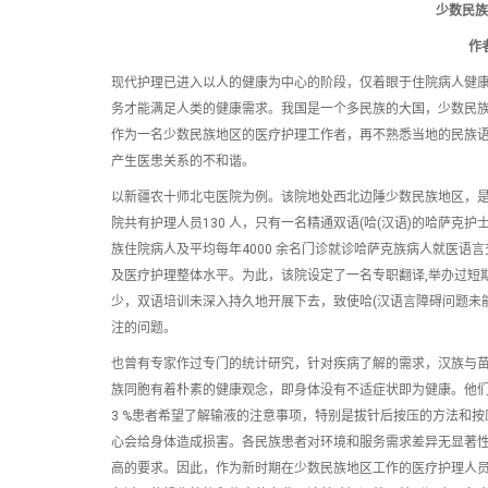
少数民族
作
现代护理已进入以人的健康为中心的阶段，仅着眼于住院病人健
务才能满足人类的健康需求。我国是一个多民族的大国，少数民
作为一名少数民族地区的医疗护理工作者，再不熟悉当地的民族
产生医患关系的不和谐。
以新疆农十师北屯医院为例。该院地处西北边陲少数民族地区，是一
院共有护理人员130 人，只有一名精通双语(哈(汉语)的哈萨克
族住院病人及平均每年4000 余名门诊就诊哈萨克族病人就医语
及医疗护理整体水平。为此，该院设定了一名专职翻译,举办过短
少，双语培训未深入持久地开展下去，致使哈(汉语言障碍问题未
注的问题。
也曾有专家作过专门的统计研究，针对疾病了解的需求，汉族与苗族、土家族
族同胞有着朴素的健康观念，即身体没有不适症状即为健康。他们希望药
3 %患者希望了解输液的注意事项，特别是拔针后按压的方法和
心会给身体造成损害。各民族患者对环境和服务需求差异无显著
高的要求。因此，作为新时期在少数民族地区工作的医疗护理人