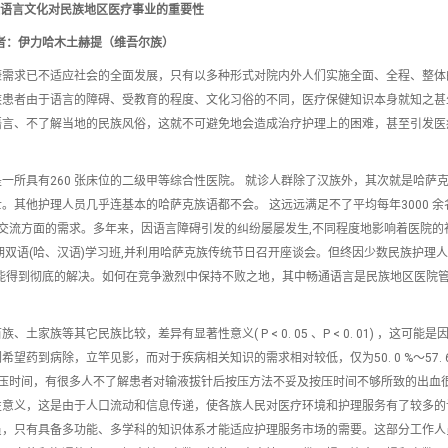
语言文化对民族地区医疗事业的重要性
者：伊力哈木土赫提（维吾尔族）
康需求已不适应社会的全面发展，只有以多种形式对院内外人们实施全面、全程、整体
族患者由于语言的障碍、受教育的程度、文化习俗的不同，医疗保健知识本身就知之甚
语言、不了解当地的民族风俗，这就不可避免地会造成治疗护理上的困难，甚至引发医
所具有260 张床位的二级甲等综合性医院。 就诊人群除了汉族外，其次就是哈萨克
护士。其他护理人员几乎连基本的哈萨克族语都不会。 这远远满足不了平均每年3000 
言交流方面的需求。多年来，因语言障碍引发的纠纷屡屡发生,不同程度地影响着医院的
期双语(哈、汉语)学习班,并利用哈萨克族传统节日召开座谈会。但终因少数民族护理
能得到彻底的解决。如何在竞争激烈中保持不败之地，其中畅通语言是民族地区医院
等其它民族比较，差异有显著性意义( P < 0. 05 、P < 0. 01) ，这可能是
到病除，立竿见影，而对于疾病相关知识的需求相对较低，仅为50. 0 %～57. 6 
按压时间，有很多人不了解患者对输液拔针后按压方法不妥及按压时间不够所致的出血
性意义，这是由于人口流动和信息传递，使各族人民对医疗环境和护理服务有了较多的
员，只有具备多功能、多学科的知识体系才能适应护理服务市场的需要。这部分工作人