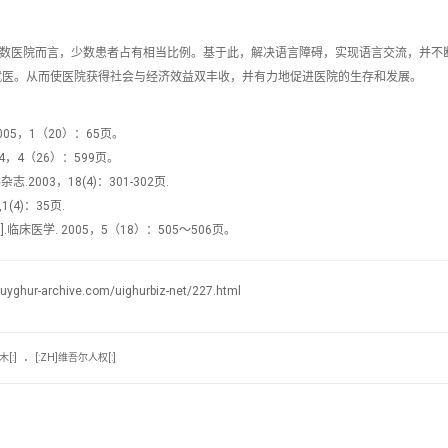
多数医院而言，少数患者占有相当比例。基于此，解决语言障碍，实现语言交流，并不
就医。从而使医院获得社会与经济效益双丰收，并有力地促进医院的生存和发展。
05，1（20）：65页。
4，4（26）：599页。
2003，18(4)：301-302页.
(4)：35页.
临床医学. 2005，5（18）：505～506页。
archive.com/uighurbiz-net/227.html
.
[:]
[:ZH]维吾尔人权[:]