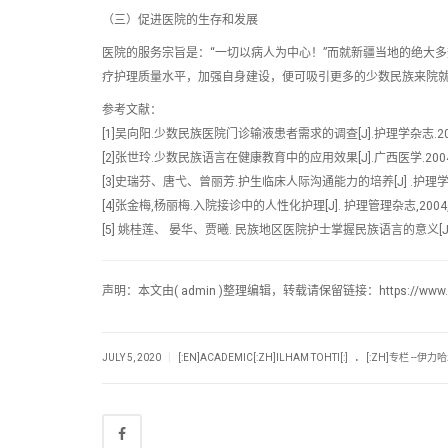
（三）促进医院的生存和发展
医院的服务宗旨是：“一切以病人为中心！”而就新疆当地的绝大
疗护理质量水平，加强自身建设，便可吸引更多的少数民族来院
参考文献：
[1]吴向阳.少数民族医院门诊输液患者需求的调查[J].护理学杂志.20
[2]张世玲.少数民族语言在健康教育中的应用效果[J].广西医学.200
[3]史瑞芬、唐弋、曾丽芳.护生临床人际沟通能力的培养[J] .护理学杂志.
[4]张金梅,杨丽梅.入院接诊中的人性化护理[J]. 护理管理杂志,2004,1
[5] 姚桂莲、 晏华、贾曦. 民族地区医院护士掌握民族语言的意义[J].
声明：本文由( admin )整理编辑，转载请保留链接：https://www.uyghur-
.
|
JULY 5, 2020
[:EN]ACADEMIC[:ZH]ILHAM TOHTI[:]
[:ZH]专栏 --伊力哈木