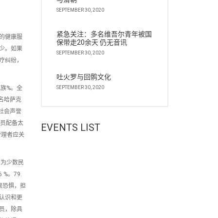
SEPTEMBER 30, 2020
紧急关注：多名维吾尔青年被国
的健康服
保带走20余天 仍无音讯
少。如果
SEPTEMBER 30, 2020
疗纠纷，
吐火罗与回鹘文化
族%。全
SEPTEMBER 30, 2020
余名哈萨克
社会声誉
人员配备太
EVENTS LIST
管理者应关
因为少数民
%。79.
很恐惧，担
认识和更
员，除具