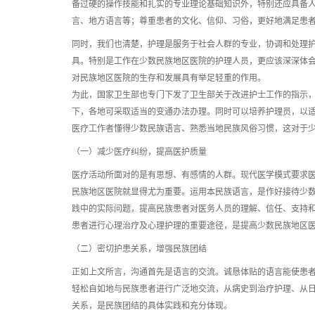
备过硬的操作技能和扎实的专业理论基础知识外，特别还应具备
言、地方语言等；尊重患者的文化、信仰、习俗，更好地满足患
同时，我们也清楚，护理是服务于社会人群的专业，协调和处理
具。特别是工作在少数民族地区医院的护理人员，更应该深深体
对民族地区医院的生存和发展具有举足轻重的作用。
为此，国家卫生部也专门下发了卫生部关于改进护士工作的指示，
下，各地可采取适当的变通办法办理。同时可以培养护理员，以适
医疗工作者懂得少数民族语言、熟悉当地民族风俗习惯，这对于
（一）减少医疗纠纷，提高医护质量
医疗活动所面对的是有思想、有感情的人群。现代医学模式要求
民族地区医院就显得尤为重要。运用本民族语言，是作好接待少
践中的实际问题，提高民族患者对医务人员的理解、信任、支持
患者进行心理治疗及心理护理的重要途径，是提高少数民族地区
（二）密切护患关系，增强民族团结
正如上文所言，沟通首先是语言的交流。诚恳体贴的语言能使患
轻松自如地与民族患者进行广泛地交流，从病史到治疗护理、从
关系，是民族团结的具体实践和充分体现。