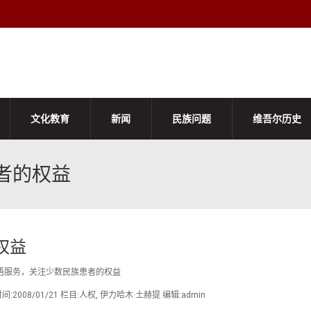
文化教育
新闻
民族问题
维吾尔历史
者的权益
权益
语服务，关注少数民族患者的权益
008/01/21 栏目:人权, 伊力哈木·土赫提 编辑:admin