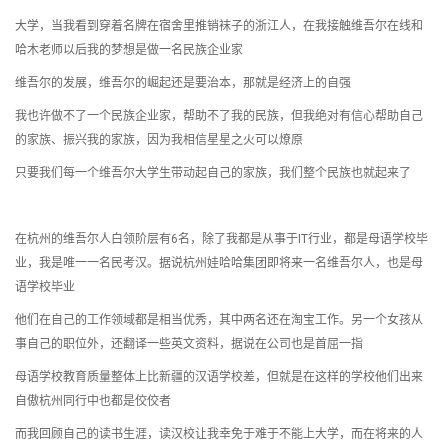
大学，当我看到穿着名牌在宿舍里推销袜子的浙江人，在我接触维吾尔在线和
哈木老师以后我的梦想是做一名民族企业家
维吾尔的发展，维吾尔的崛起还是要治本，那就是经济上的自强
我也许做不了一个民族企业家，帮助不了我的民族，但我绝对有信心帮助自己
的家族、振兴我的家族，因为我相信星星之火可以燎原
只要我们每一个维吾尔大学生带动起自己的家族，我们整个民族也就起来了
在杭州的维吾尔人白领阶层有6名，除了我都是从事于IT行业，都是母语学校毕
业，我是唯一一名民考汉。据说杭州娃哈哈集团即将来一名维吾尔人，也是母
语学校毕业
他们在自己的工作领域都是相当优秀，其中两名还在淘宝工作。另一个女孩从
事自己的职位外，还翻译一些英文资料，据说在公司也是首屈一指
母语学校教育质量整体上比新疆的汉语学校差，但就是在这样的学校他们出来
自傲杭州同行中也都是佼佼者
而我回顾自己的读书生涯，读汉校让我幸免于难于不能上大学，而在将来的人