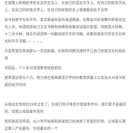
生道路上和我民考民女友的生活上、在自己的语言文字上、在自己的民族文化
上、在自己的民族文学上、在自己的民族历史上等等都是处于劣势
如今刻意不在听中文、英文歌曲而是听母语歌曲，在聚会叫民族舞中即使出丑
也上台，母语阅读自己文化书籍有困难而收集阅读福乐智慧、突厥语大辞典、
十二木卡姆、维吾尔谚语等一切翻译成中文的书籍，收集和维吾尔历史文化有
关的中文书籍。。。。。
只是希望在将来那么一天回新疆，在我和同胞沟通时不让自己民族文化托我后
退
也因此，个人反对双语教育娃娃抓起
更希望这部分人力、物力用在提高维吾尔学校的教育质量上以及加大对读书家
庭的经济扶持
从我出生到现在25年过去了，在我们院子维吾尔家庭条件中，我们家不是最好
的，但我父母是最辛苦的
就和我前文所説，从小学开始我和弟弟就已经承担了家庭的负担，父母是从事
过第三产业最多、也是最长的一个