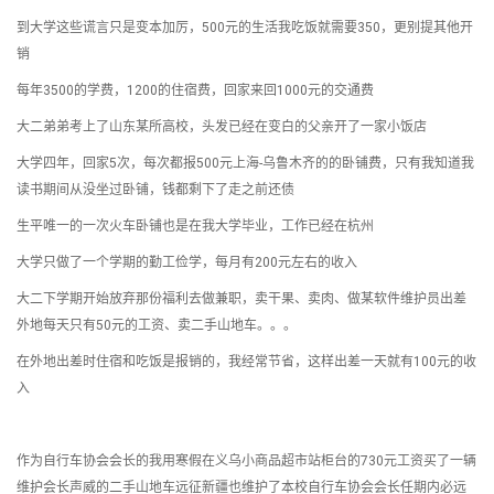
到大学这些谎言只是变本加厉，500元的生活我吃饭就需要350，更别提其他开
销
每年3500的学费，1200的住宿费，回家来回1000元的交通费
大二弟弟考上了山东某所高校，头发已经在变白的父亲开了一家小饭店
大学四年，回家5次，每次都报500元上海-乌鲁木齐的的卧铺费，只有我知道我
读书期间从没坐过卧铺，钱都剩下了走之前还债
生平唯一的一次火车卧铺也是在我大学毕业，工作已经在杭州
大学只做了一个学期的勤工俭学，每月有200元左右的收入
大二下学期开始放弃那份福利去做兼职，卖干果、卖肉、做某软件维护员出差
外地每天只有50元的工资、卖二手山地车。。。
在外地出差时住宿和吃饭是报销的，我经常节省，这样出差一天就有100元的收
入
作为自行车协会会长的我用寒假在义乌小商品超市站柜台的730元工资买了一辆
维护会长声威的二手山地车远征新疆也维护了本校自行车协会会长任期内必远