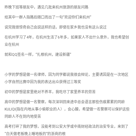
昨晚下班等朋友中，遇见几批来杭州旅游的朋友问路
给其中一群人指路后随口而出了一句“欢迎你们来杭州”
说完我很惊奇自己会説这样的话，即使在家乡我也没有这么说过
在杭州学习了4年，在杭州生活了6年多，如果家人不出什么意外，我也希望创
业在杭州
就和QQ签名一样，“扎根杭州，建设新疆”
小学的梦想是做一名律师，因为同学都说我很会辩论，主要诱因是在一次地区
小学自然比赛中因为我的表达出众获得过三等奖
初中的梦想是家里绝对不养羊，我吃尽了家里养羊的劳苦
高中的梦想是做一名警察，每次深圳回来途中总会语言那些伤痕累累的同龄
KULIQI(指在内地从事小偷职业的人），会心酸，希望做一名警察可以保护这些
同龄人不在到内地受苦
高考打碎了我的梦想，没能考到公安大学或中南财经政法的治安专业，来到了
“白天做老板晚上睡地板的”的浙商的根