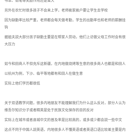
书本、铅笔等奖励作用还是蛮大
另外在农忙时很多孩子不会来上学，老师挨家挨户要让学生去学校
因为缺勤率比较严重，老师都会每天做考勤，学生的出勤率也和老师的薪酬挂
钩
据姐夫説大部分孩子缺勤主要是在帮家人劳动，他们上访做父母工作时会有很
大压力
如今和田商人不但充斥这新疆，在内地做烧烤等生意的很多商人也都是和田人
以杭州为例，下沙、临平等地都有和田人在做生意
实际上他们学历都很低
关于双语教学问题，很多内地朋友不能理解我们为什么这么反对，部分人认为
维吾尔知识分子或者精英是处于民族文化保存的目的反对
实际上在城市或者县城中文的普及率是比较高的，或多或少都会説一些中文
这点不同于中国人説英语，内地很多人不懂英语或者英语口语比较差主要是内