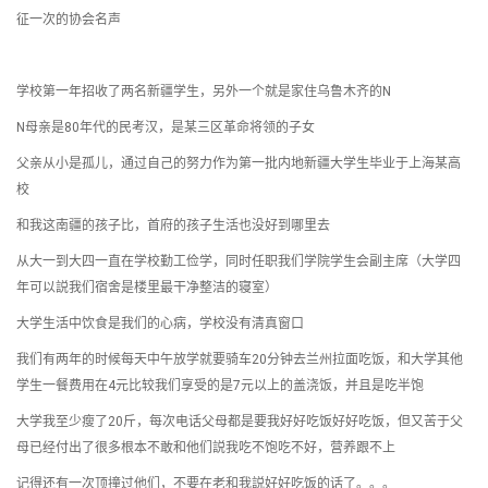
征一次的协会名声
学校第一年招收了两名新疆学生，另外一个就是家住乌鲁木齐的N
N母亲是80年代的民考汉，是某三区革命将领的子女
父亲从小是孤儿，通过自己的努力作为第一批内地新疆大学生毕业于上海某高
校
和我这南疆的孩子比，首府的孩子生活也没好到哪里去
从大一到大四一直在学校勤工俭学，同时任职我们学院学生会副主席（大学四
年可以説我们宿舍是楼里最干净整洁的寝室）
大学生活中饮食是我们的心病，学校没有清真窗口
我们有两年的时候每天中午放学就要骑车20分钟去兰州拉面吃饭，和大学其他
学生一餐费用在4元比较我们享受的是7元以上的盖浇饭，并且是吃半饱
大学我至少瘦了20斤，每次电话父母都是要我好好吃饭好好吃饭，但又苦于父
母已经付出了很多根本不敢和他们説我吃不饱吃不好，营养跟不上
记得还有一次顶撞过他们，不要在老和我説好好吃饭的话了。。。