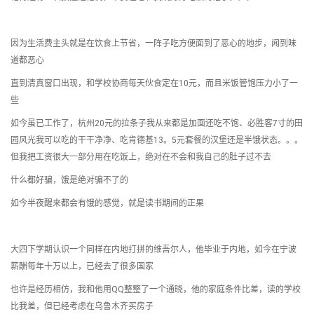
因为生活费主头就是在饮食上节省，一阵子吃方便面到了恶心的地步，闻到味
道都恶心
直到清真窗口出现，和学校协商每天伙食定在10元，而且米饭管饱压力小了一
些
如今虽已工作了，杭州20元的拉条子我从来都是加面还吃不饱、必胜客7寸的田
园风光我可以吃的干干净净、吃肯德基13。5元套餐的汉堡还是半饿状态。。。
但我把工资很大一部分用在吃饭上，绝对在不会和我自己的肚子过不去
什么都好骗，饿是绝对骗不了的
如今半夜醒来都会有饿的感觉，就是读书期间的正果
大四下学期认识一个同样在内地打拼的维吾尔人，他毕业于内地，如今在宁波
薪酬每年十万以上，已经去了很多国家
也许是经历相仿，我和他用QQ整整了一个通晓，他的家庭条件比差，读的学校
比我差，但已经考虑在乌鲁木齐买房子