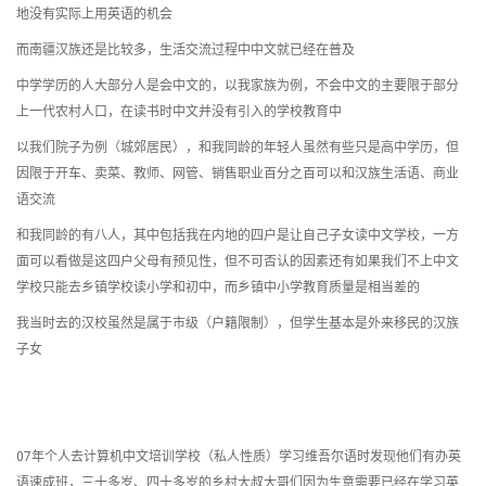
地没有实际上用英语的机会
而南疆汉族还是比较多，生活交流过程中中文就已经在普及
中学学历的人大部分人是会中文的，以我家族为例，不会中文的主要限于部分
上一代农村人口，在读书时中文并没有引入的学校教育中
以我们院子为例（城郊居民），和我同龄的年轻人虽然有些只是高中学历，但
因限于开车、卖菜、教师、网管、销售职业百分之百可以和汉族生活语、商业
语交流
和我同龄的有八人，其中包括我在内地的四户是让自己子女读中文学校，一方
面可以看做是这四户父母有预见性，但不可否认的因素还有如果我们不上中文
学校只能去乡镇学校读小学和初中，而乡镇中小学教育质量是相当差的
我当时去的汉校虽然是属于市级（户籍限制），但学生基本是外来移民的汉族
子女
07年个人去计算机中文培训学校（私人性质）学习维吾尔语时发现他们有办英
语速成班，三十多岁、四十多岁的乡村大叔大哥们因为生意需要已经在学习英