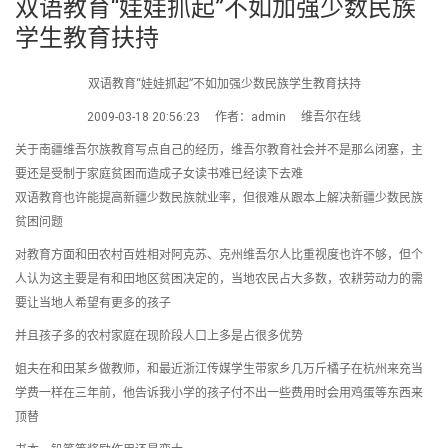
双语教育“娃娃抓起”不如加强少数民族
学生教育扶持
双语教育“娃娃抓起”不如加强少数民族学生教育扶持
2009-03-18 20:56:23 作者：admin 维吾尔在线
关于南疆维吾尔族教育写点自己的经历，维吾尔教育社会并不是那么闭塞，主
要还是受制于家庭贫困而造成子女读书难已经读下去难
双语教育也许能提高新疆少数民族就业率，但很难从跟本上解决新疆少数民族
贫困问题
对教育方面和田农村百姓相对阿克苏、克州维吾尔人比重视度也许不够，但个
人认为这主要是有和田地区贫困决定的，当地农民占大多数，农耕劳动力的需
要让当地人希望有更多的孩子
并且孩子多的农村家庭在现阶段人口上多是占很多优势
姐夫在和田某乡做教师，和最近浙江传媒学生带家乡几万斤橘子在杭州来充当
学费一样在三年前，他告诉我小学的孩子付不出一些费用时会用鸡蛋等东西来
顶替