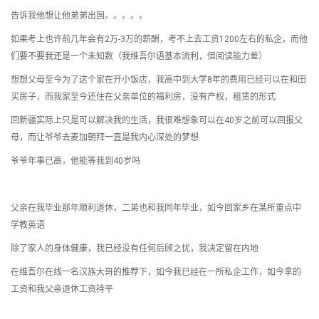
告诉我他想让他弟弟出国。。。。。
如果考上也许前几年会有2万-3万的薪酬，考不上去工资1200左右的私企，而他
们要不要我还是一个未知数（我维吾尔语基本流利，但阅读能力差）
想想父母至今为了这个家在开小饭店，我高中到大学8年的费用已经可以在和田
买房子，而我家至今还住在父亲单位的福利房，没有产权，租赁的形式
回新疆实际上只是可以解决我的生活，我很难想象可以在40岁之前可以回报父
母，而让爷爷去麦加朝拜一直是我内心深处的梦想
爷爷年事已高，他能等我到40岁吗
父亲在我毕业那年顺利退休，二弟也和我同年毕业，如今回家乡在某所重点中
学教英语
除了家人的身体健康，我已经没有任何后顾之忧，我决定留在内地
在维吾尔在线一名汉族大哥的推荐下，如今我已经在一所私企工作，如今拿的
工资和我父亲退休工资持平