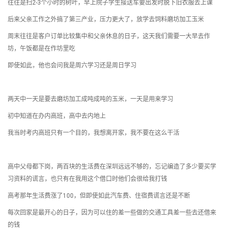
往往是扫2-3个小时的树叶，早上院子学生接送车要出发时脱下旧衣服去上课
后来父亲工作之外搞了第三产业，压力更大了，放学去饲料磨坊加工玉米
周末往往是客户订单比较集中和父亲休息的日子，这天我们需要一大早去作
坊，午饭都是在作坊里吃
即使如此，他也会问我是周六学习还是周日学习
两天中一天是要去磨坊加工成吨成吨的玉米，一天是用来学习
初中知道在办内高班，高中去内地上
我当时考内高班只有一个目的，我想离开家，我不要在这么干活
高中父母都下岗，两百块的生活费在深圳远远不够的，忘记编造了多少要买学
习资料的谎言，也只有在我用这个借口时他们会很给我打钱
高考那年生活费涨了100，但即使如此汽车费、住宿费谎言还是不断
每次回家是最开心的日子，因为可以住的差一些做的交通工具差一些去还借来
的钱