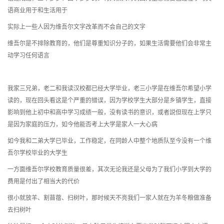
语商业用于和生活用于
实际上一些人因为维吾尔文字改革而不会自己的文字
维吾尔是不排除教育的，他们是尊重知识分子的，如果生活需要他们会非常主
动学习任何语言
我家三兄弟，老二和我读汉校都已经大学毕业，老三小学是在维吾尔希望小学
读的，现在回头看这是个严重的错误，因为学校学生大部分是乡镇学生，直接
影响到他上初中和高中学习成绩一般，没有读书的意识，或者説但现在上学只
是因为家庭的压力，如今他能否考上大学是家人一大心病
如今我和二弟大学已毕业，工作稳定，在同龄人中整个地质队至今没有一个维
吾尔学校毕业的大学生
一方面维吾尔学校教育质量很差，其次无论我还是父母为了我们小学到大学的
费用是付出了相当大的代价
很小就放羊、割苜蓿、扫树叶，那时候天不亮我们一家人就在为羊冬粮做准备
去扫树叶