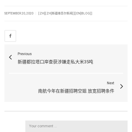
|
SEPTEMBER 20, 2020
[:ZH][:ZH]新疆维吾尔新闻[:][:EN]BLOG[:]
Previous
新疆都拉塔口岸查获涉嫌走私大米35吨
Next
南航今年在新疆招聘空姐 放宽招聘条件