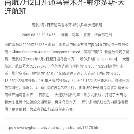
南航7月2日开通乌鲁木齐-鄂尔多斯-大
连航班
南航7月2日开通乌鲁木齐-鄂尔多斯-大连航班
2009-06-22 20:54:55 编辑：两年 来源：维吾尔在线
民航资源网2009年6月22日消息：笔者从中国南方航空[5.34 0.75%]股份有限公
司（China Southern Airlines Company Limited，简称“南航”）新疆分公司了解
到，南航将于2009年7月2日起开通乌鲁木齐——鄂尔多斯[12.13 -1.06%]——大连
航班，航班号为CZ6975/6 ，乌鲁木齐起飞时间为10:30，13:25到达鄂尔多
斯，鄂尔多斯起飞时刻为14:10，15:55到达大连，大连起飞时间为16:50，
18:55到达鄂尔多斯，19:45从鄂尔多斯起飞，于23:15到达乌鲁木齐。该航班为
包销航班，每周2、4、6由南航波音737执行。该航线的开通将是南航新疆分公
司继开通乌鲁木齐——石家庄——大连航线后的第二条东北航线，打通了大西北
和大东北两个边疆的交通动脉，另外乌鲁木齐——鄂尔多斯航线也为内蒙旅客提
供了更多便利，为旅客的出行旅游带来方便。
https://www.uyghur-archive.com/uighurbiz-net/13175.html