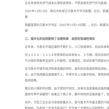
企业考虑到天然气成本比煤炭高得多，不愿改用天然气作为能源
2007年12月13日，两位市民穿过乌鲁木齐市河南路。近日，
摄
阴霾笼罩的乌鲁木齐市区（2007年12月13日摄）。近日，新
摄
三、城市化的加快影响了治理效果 政府宏观调控滞后
近年来，乌鲁木齐城区面积不断扩大，人口快速增长，机动车保
仅２００６－２００８年新增机动车就有８．５万辆，而且目前
气污染的贡献率呈逐年上升趋势。在建成区，机动车尾气排放对
在乌鲁木齐城市经济快速发展的同时，城市的宏观调控明显滞后
设，由于热网建设速度跟不上，不得不先上马集中供热，等到热
极其困难。
再比如小锅炉的问题，由于规划不到位，本来应该是基础设施具
居民冬季不采暖吧？结果过了两三年，集中供热的设施具备了，
另外，大型工业企业污染排放量巨大，是乌鲁木齐市最主要的污
影响的，在布局上应该怎样进行？还没有个全面的认识和规划，