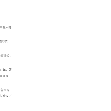
乌鲁木齐
烟型污
能源建设，
０６年，要
００８
乌鲁木齐市
标准煤／