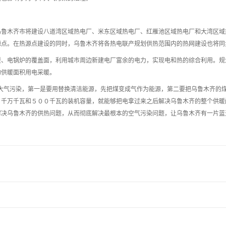
乌鲁木齐市将建设八道湾区域热电厂、米东区域热电厂、红雁池区域热电厂和大湾区域
源点。在热源点建设的同时，乌鲁木齐将各热电联产规划供热范围内的热网建设也将同
暖、电锅炉的覆盖面，利用城市周边新建电厂富余的电力，实现电和热的综合利用。规
的供暖面积用电采暖。
大气污染，第一是要用替换清洁能源，先把煤变成气作为能源，第二要把乌鲁木齐的
１千万千瓦和５００千瓦的装机容量，就能够把电拿过来之后解决乌鲁木齐的整个供暖
决乌鲁木齐的供热问题，从而彻底解决最根本的空气污染问题，让乌鲁木齐有一片蓝