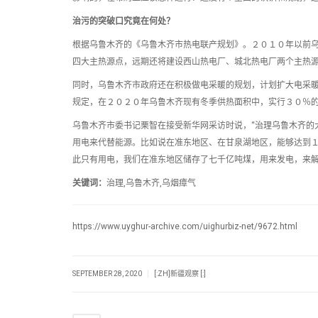
治污的突破口究竟在何处？
根据乌鲁木齐的《乌鲁木齐市热电联产规划》。２０１０年以前
四大主热源点，远期还将建设西山热电厂、城北热电厂两个主热
同时，乌鲁木齐市政府还在积极做电采暖的规划，计划扩大电采
规定，在２０２０年乌鲁木齐现有冬季供热面积中，实行３０％
乌鲁木齐市委书记栗智在接受新华网采访时说，“治理乌鲁木齐的
用电来代替能源。比如说在准东地区、在甘泉湖地区，能够达到
此只有用电，我们在准东地区储存了七千亿吨煤，用来发电，来解
关键词：
治理,乌鲁木齐,乌烟瘴气
https://www.uyghur-archive.com/uighurbiz-net/9672.html
|
SEPTEMBER 28, 2020
[:ZH]新疆观察 [:]