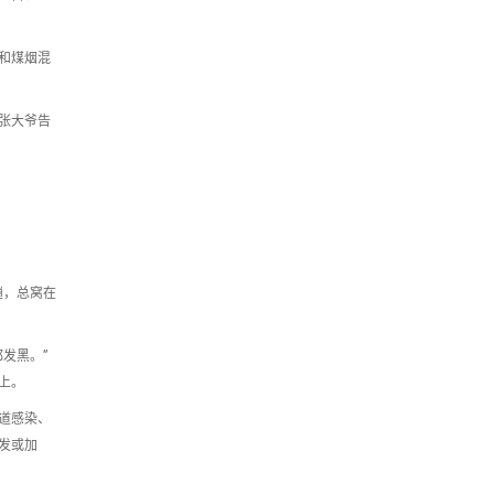
和煤烟混
张大爷告
趟，总窝在
发黑。”
上。
道感染、
发或加