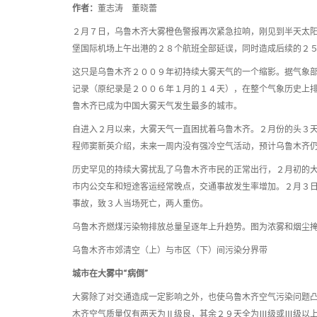
作者：
董志涛 董晓蕾
２月７日，乌鲁木齐大雾橙色警报再次紧急拉响，刚见到半天太
堡国际机场上午出港的２８个航班全部延误，同时造成后续的２
这只是乌鲁木齐２００９年初持续大雾天气的一个缩影。据气象
记录（原纪录是２００６年１月的１４天），在整个气象历史上
鲁木齐已成为中国大雾天气发生最多的城市。
自进入２月以来，大雾天气一直困扰着乌鲁木齐。２月份的头３
程师窦新英介绍，未来一周内没有强冷空气活动，预计乌鲁木齐
历史罕见的持续大雾扰乱了乌鲁木齐市民的正常出行，２月初的
市内公交车和短途客运经常晚点，交通事故发生率增加。２月３
事故，致３人当场死亡，两人重伤。
乌鲁木齐燃煤污染物排放总量呈逐年上升趋势。图为浓雾和烟尘掩
乌鲁木齐市郊清空（上）与市区（下）间污染分界带
城市在大雾中“病倒”
大雾除了对交通造成一定影响之外，也使乌鲁木齐空气污染问题
木齐空气质量仅有两天为Ⅱ级良，其余２９天全为Ⅲ级或Ⅲ级以