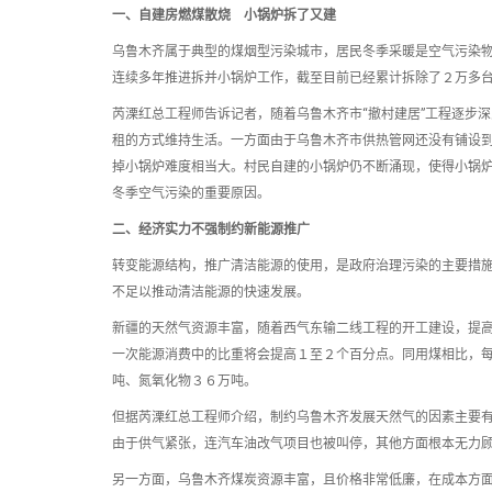
一、自建房燃煤散烧 小锅炉拆了又建
乌鲁木齐属于典型的煤烟型污染城市，居民冬季采暖是空气污染
连续多年推进拆并小锅炉工作，截至目前已经累计拆除了２万多
芮溧红总工程师告诉记者，随着乌鲁木齐市“撤村建居”工程逐步
租的方式维持生活。一方面由于乌鲁木齐市供热管网还没有铺设
掉小锅炉难度相当大。村民自建的小锅炉仍不断涌现，使得小锅
冬季空气污染的重要原因。
二、经济实力不强制约新能源推广
转变能源结构，推广清洁能源的使用，是政府治理污染的主要措
不足以推动清洁能源的快速发展。
新疆的天然气资源丰富，随着西气东输二线工程的开工建设，提
一次能源消费中的比重将会提高１至２个百分点。同用煤相比，
吨、氮氧化物３６万吨。
但据芮溧红总工程师介绍，制约乌鲁木齐发展天然气的因素主要
由于供气紧张，连汽车油改气项目也被叫停，其他方面根本无力
另一方面，乌鲁木齐煤炭资源丰富，且价格非常低廉，在成本方