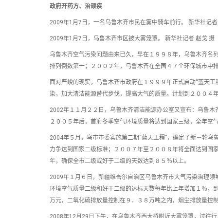
政府开药方、治顽疾
2009年1月7日，一名乌鲁木齐市民在雾中骑车前行。 新华社记者 
2009年1月7日，乌鲁木齐市区被大雾笼罩。 新华社记者 赵戈 摄
乌鲁木齐空气污染问题由来已久，早在１９９８年，乌鲁木齐名
排列倒数第一；２００２年，乌鲁木齐在全国４７个环保城市中
面对严峻的现实，乌鲁木齐市政府在１９９９年正式启动“蓝天工
染，加大清洁能源替代步伐，提高大气的质量。计划到２００４
2002年１１月２２日，乌鲁木齐清洁能源办公室又宣布：乌鲁
２００５年后，首府冬季空气环境质量将达到国家三级，全年空
2004年５月，乌市市委实施第二期“蓝天工程”，确定了新－轮
力争达到国家二级标准；２００７年至２００８年将全面达到国
年，确保全市二级或好于二级的天数达到８５％以上。
2009年１月６日，新疆维吾尔自治区乌鲁木齐市大气污染治理
环境空气质量二级和好于二级的达标天数每年比上年增加１％，
万元，二氧化硫排放量控制在９．３８万吨之内，烟尘排放量控
2008年12月29日下午，在乌鲁木齐西大桥附近大雾笼罩，过往