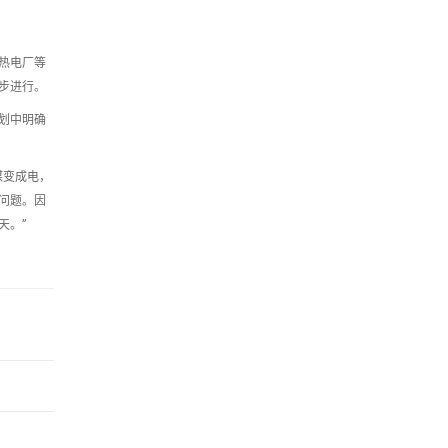
热电厂等
步进行。
划中明确
煤变成电，
问题。因
天。”