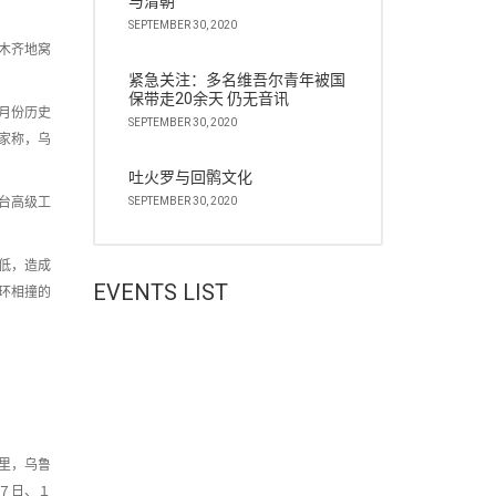
与清朝
SEPTEMBER 30, 2020
木齐地窝
紧急关注：多名维吾尔青年被国
保带走20余天 仍无音讯
月份历史
SEPTEMBER 30, 2020
家称，乌
吐火罗与回鹘文化
台高级工
SEPTEMBER 30, 2020
低，造成
EVENTS LIST
环相撞的
里，乌鲁
７日、１