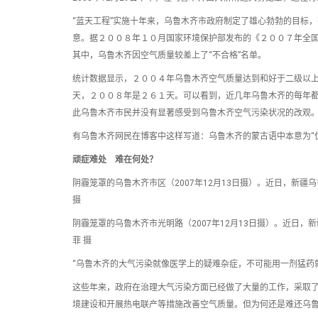
“蓝天工程”实施十年来，乌鲁木齐市政府制定了雄心勃勃的目标
意。据２００８年１０月国家环境保护部发布的《２００７年全
其中，乌鲁木齐因空气质量较差上了“不合格”名单。
统计数据显示，２００４年乌鲁木齐空气质量达到和好于二级以
天，２００８年是２６１天。可以看到，近几年乌鲁木齐的每年
此乌鲁木齐市民并没有显著感受到乌鲁木齐空气污染状况的改观
有乌鲁木齐网民在博客中这样写道：乌鲁木齐的蒙古语中本意为“优
顽症难处 难在何处？
阴霾笼罩的乌鲁木齐市区（2007年12月13日摄）。近日，新
摄
阴霾笼罩的乌鲁木齐市光明路（2007年12月13日摄）。近日
菲 摄
“乌鲁木齐的大气污染就像医学上的疑难杂症，不可能用一剂猛药
这些年来，政府在治理大气污染方面已经做了大量的工作，采取
境建设和开展热电联产等措施改善空气质量。但为何还是难还乌