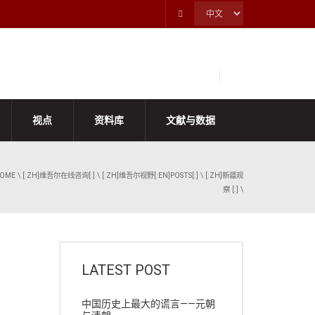
视点
资料库
文献与数据
OME
\
[:ZH]维吾尔在线咨询[:]
\
[:ZH]维吾尔视野[:EN]POSTS[:]
\
[:ZH]新疆观
察 [:]
\
LATEST POST
中国历史上最大的谎言——元朝