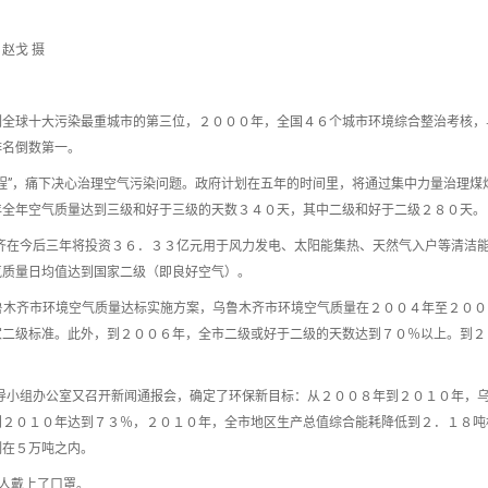
赵戈 摄
列全球十大污染最重城市的第三位，２０００年，全国４６个城市环境综合整治考核，
排名倒数第一。
程”，痛下决心治理空气污染问题。政府计划在五年的时间里，将通过集中力量治理煤
年全年空气质量达到三级和好于三级的天数３４０天，其中二级和好于二级２８０天。
木齐在今后三年将投资３６．３３亿元用于风力发电、太阳能集热、天然气入户等清洁
气质量日均值达到国家二级（即良好空气）。
乌鲁木齐市环境空气质量达标实施方案，乌鲁木齐市环境空气质量在２００４年至２０
家二级标准。此外，到２００６年，全市二级或好于二级的天数达到７０％以上。到２
领导小组办公室又召开新闻通报会，确定了环保新目标：从２００８年到２０１０年，
到２０１０年达到７３％，２０１０年，全市地区生产总值综合能耗降低到２．１８吨
制在５万吨之内。
行人戴上了口罩。