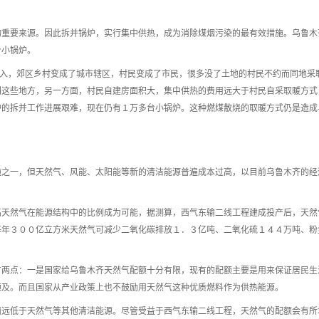
物重要来源。因此拆并锅炉，实行集中供热，成为消除煤烟污染的最有效措施。乌鲁木
台小锅炉。
深入，郊区乡村变成了城市辖区，村民变成了市民，很多没了土地的村民不约而同地采
到这些地方，另一方面，村民自建房面积大，集中供热的费用远大于村民自采取暖方式
炉的拆并工作进展艰难，现在仍有１万多台小锅炉。这种燃煤散烧的取暖方式仍是造成
施之一，但天然气、风能、太阳能等新的清洁能源普遍成本过高，以目前乌鲁木齐的经
高天然气在能源结构中的比例成为可能，据测算，西气东输二线工程建成投产后，天然
每年３００亿立方米天然气可减少二氧化碳排放１．３亿吨、二氧化硫１４４万吨、粉
有两点：一是国家给乌鲁木齐天然气配额十分有限，现有的配额主要是用来保证居民生
顾及。而且国家从产业政策上也不鼓励用天然气这种优质燃料作为供热能源。
面远低于天然气等其他清洁能源。尽管受益于西气东输二线工程，天然气的配额会有所