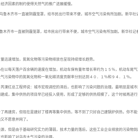
，经济因素的制约使得天然气的推广进展缓慢。
新疆乌鲁木齐市一直被阴霾笼罩，给市民出行带来不便，城市空气污染有所加剧。新华社记
疆乌鲁木齐市一直被阴霾笼罩，给市民出行带来不便，城市空气污染有所加剧。新华社记者
有量迅速增加，氮氧化物等污染物排放也呈现持续增长趋势。
仍在以每天落户百余辆的速度在增加，机动车保有量年增长率约为１５％，机动车尾气
大气污染物中的氮氧化物和一氧化碳浓度贡献率分别达到４０．１％和９４．１％。
。芮溧红总工程师说：城市宏观调控的滞后，也影响了污染问题的治理。最明显是城市
网建成，集中供热的项目早已经投入使用，形成了足够的供热规模了，这个时候再进行
备了再建房，但现在是建好了楼再等集中供热，等不到了只好自己建锅炉供热，你不能
他又不愿意并网了。
染源，但是由于基础研究实力的薄弱，技术力量的落后，这些工业企业排放的污染物到
这也影响了对乌市大气污染的治理。