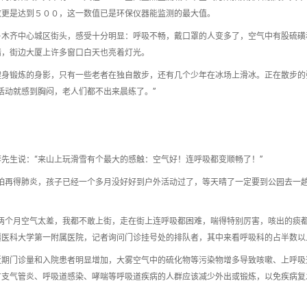
数更是达到５００，这一数值已是环保仪器能监测的最大值。
鲁木齐中心城区街头，感受十分明显：呼吸不畅，戴口罩的人变多了，空气中有股硫磺
暗，街边大厦上许多窗口白天也亮着灯光。
健身锻炼的身影，只有一些老者在独自散步，还有几个少年在冰场上滑冰。正在散步的
活动就感到胸闷，老人们都不出来晨练了。”
先生说：“来山上玩滑雪有个最大的感触：空气好！连呼吸都变顺畅了！”
怕再得肺炎，孩子已经一个多月没好好到户外活动过了，等天晴了一定要到公园去一
两个月空气太差，我都不敢上街，走在街上连呼吸都困难，喘得特别厉害，咳出的痰都
疆医科大学第一附属医院，记者询问门诊挂号处的排队者，其中来看呼吸科的占半数以
近期门诊量和入院患者明显增加，大雾空气中的硫化物等污染物增多导致咳嗽、上呼吸
有支气管炎、呼吸道感染、哮喘等呼吸道疾病的人群应该减少外出或锻炼，以免疾病复