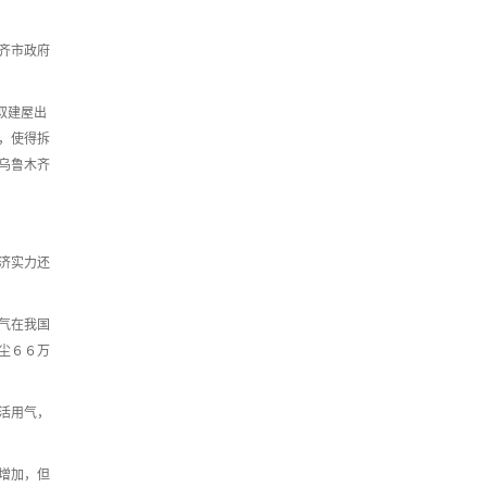
齐市政府
取建屋出
，使得拆
乌鲁木齐
济实力还
气在我国
尘６６万
活用气，
增加，但