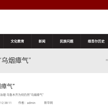
文化教育
新闻
民族问题
维吾尔历史
“乌烟瘴气”
H
瘴气”
治理 乌鲁木齐为何仍然“乌烟瘴气”
-13 12:38:11 作者：admin 新华网