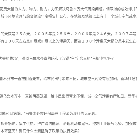
，花费大量的人力、物力、财力，力图解决乌鲁木齐大气污染问题，但取得的成效却并
国城市环境管理与综合整治年度报告》公布，在地级及地级以上有十一个城市空气或水
上的天数是２５８天，２００５年是２５６天，２００６年是２４６天，２００７年是
都有１００天左右是Ⅲ级或Ⅲ级以上的污染天，而这１００个污染天大部分集中发生在
。
美的牧场”，难道乌鲁木齐真的暗和了汉语“乌”字含义的“乌烟瘴气”吗？
疆乌鲁木齐市一直被阴霾笼罩，给市民出行带来不便，城市空气污染有所加剧。新华社记者
，新疆乌鲁木齐市一直被阴霾笼罩，给市民出行带来不便，城市空气污染有所加剧。新华社
就能药到病除。”乌鲁木齐市环保局总工程师芮溧红告诉记者。
了拆并锅炉，集中供热、推广清洁能源、治理机动车尾气、控制工业废气污染、加强城
鲁木齐蓝天？到底什么因素阻碍了政策的执行效果？