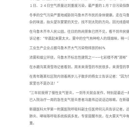
１日、２４日空气质量达到重度污染，最严重的１月７日污染指
冬季的空气污染严重地威胁到乌鲁木齐市民的身体健康。走在乌
杂的味道，抬头望灰蒙蒙的天空，找不到太阳的方向，因光线昏
在乌鲁木齐市人民公园，往日的热闹景象已然不见，看不到市民
诉记者：“早晨起来雾太大，雾中的空气有种呛人的煤烟味，稍一
工业生产企业占据乌鲁木齐大气污染物排放的80%
浓雾和烟尘环绕，乌鲁木齐标志性建筑之一——七彩楼不再“清晰”
在水磨沟某滑雪场记者看到，周末来滑雪的市民很多，来滑雪的李
在青年路某社区院内领着两岁儿子散步的杨女士告诉记者：“因为
家里也不是办法！”
“三年前我得了慢性支气管炎，一到冬天就会发作，特别是最近一
已入院治疗一周的急性支气管炎患者冯嘉伟边说话边咳嗽。在新
新疆医科大学第一附属医院呼吸科副主任医师何元兵告诉记者，
肺炎、哮喘等呼吸系统疾病多发。专家提醒市民，在大雾天气中
重。