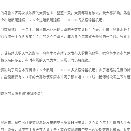
阳的乌鲁木齐再次被浓厚的大雾包围，整整一天，大雾都没有散去。受大雾影响，乌鲁
５个出港航班延误，２６个进港航班延误，３８００名旅客滞留机场。
部门数据统计，今年１月份乌鲁木齐出现大雾的天数累计达１９天，打破了乌鲁木齐１
排行仅次于１９５８年１２月的２０个雾日，成为５０年来雾天最多的一个月。气象专
天，受持续大雾天气的影响，乌鲁木齐连续３次发布大雾橙色预警。据乌鲁木齐市气象
仍将以晴间多云、有时有雾的天气为主，大雾天气仍将继续。
大雾影响了乌鲁木齐机场７６个航班，３６００多旅客滞留机场；由于道路能见度的降
日，能见度仅有２０米的大雾致使阜康市甘河子镇省道３０３线白杨河路段发生五车连
映下的太阳变得“模糊不清”。
凸显出来。据中国环境监测总站发布的空气质量日报统计：２００９年１月份的３１天
上的污染天，其中有１８天在８６个全国重点监测城市中空气污染指数排名最高。其中