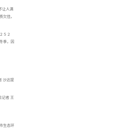
不让人满
质欠佳。
２５２
冬季，因
 沙达提
记者 王
市生态环