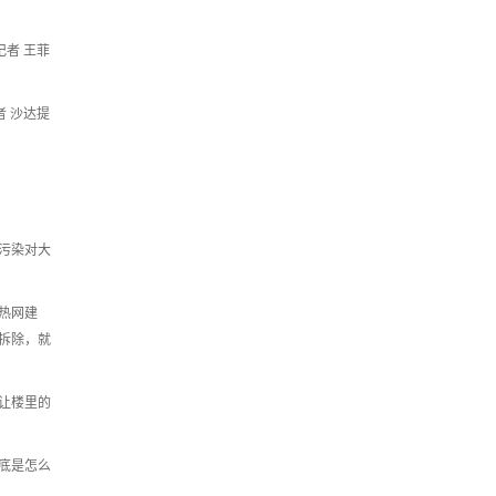
者 王菲
 沙达提
污染对大
热网建
拆除，就
让楼里的
底是怎么