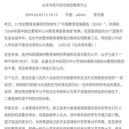
北京市民为何也抱怨教育不公
2009-03-03 12:18:15 作者：admin 新京报
昨日，21世纪教育发展研究院发布了“中国教育发展报告（2009）”，并揭晓
“2008年度中国主要城市公众教育满意度调查”结果。在接受调查的30个直辖市
及省会城市中，北京市民整体教育满意度分数排在倒数第三位，特别是小升初
入学机会平等状况受到公众质疑。（3月2日《北京青年报》）
近些年来，批评和质疑国内教育体制的弊端和资源分配欠公平，似乎已成了一
种不幸的“共识”。可是，此番北京市民因为中小学择校难等问题而对教育的抱怨
和不满，却没有得到多少网友们的认同。
打个比方，居住在富人区的人也会因为邻居奢侈的生活方式而抱怨自家的“一贫
如洗”，而刚碰巧获施10元钱的乞丐时常会因为比一无所获的同伴幸运而满足。
显然，那些抱怨教育不公平的北京市民和认为其不该抱怨的网友的分歧在于，
二者选择的是不同的比较对象。
尽管北京、上海等城市的学生，较之高考大省或者西部落后省份的考生们升入
高校的机会要多得多，但是能够考入北大、清华等名校的学生毕竟只是少数。
望子成龙的家长们，当然希望自己的子女获得和升学竞争对手同等、甚至更优