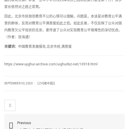
越的教育资源。即便一些中小学名校的择校费已经高达数万甚至数十万，很多
家长依然对之趋之若鹜。
因此，北京市民抱怨教育不公的心情可以理解。问题是，本该是对教育公平满
意的群体，反而对教育公平满意度如此之低。如此反差，不仅反映了公众对国
内教育欠公平现状的无奈，更传递了公众对实现教育公平艰难性的深切忧虑。
（作者：张海通）
关键词：
中国教育发展报告,北京市民,满意度
https://www.uyghur-archive.com/uighurbiz-net/10918.html
|
SEPTEMBER 30, 2020
[:ZH]看中国[:]
Previous