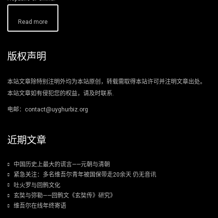
Read more
版权声明
本站文章除特别注明外均为本站原创，转载需取得本站许可并注明文章出处。
本站文章如有侵犯您的权益，请及时联系.
电邮：contact@uyghurbiz.org
近期文章
中国历史上最大的谎言——元朝与清朝
紧急关注：多名维吾尔青年被国保带走20余天 仍无音讯
吐火罗与回鹘文化
玄奘与弥勒——回鹘文《玄奘传》研究》
维吾尔在线年终寄语