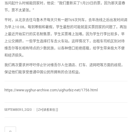
当问起什么时候能回家时，他说：“我们重新买了1月23日的票，因为那天是春
节，票不太紧张。”
平时，从北京去往乌鲁木齐每天只有一趟T69次列车，去年改线之后出发时间调
为早上10:08。每到寒假和暑假，学生最愁的可能就是买票回家的问题了。再加
上最近开始实行的实名制售票，学生买票难上加难。因为学生行李比较多，早
上公交拥挤，一些学生选择打车去火车站。这样情况下，出租车司机区别对待
维吾尔等长相有特点的少数民族，以各种借口拒绝搭载，给学生带来极大不便
和经济损失。
我们再次要求并呼吁停止针对维吾尔人住酒店、打车、进网吧等方面的歧视，
保证他们能享受普通中国公民所拥有的合法权益。
https://www.uyghur-archive.com/uighurbiz-net/1756.html
|
SEPTEMBER 5, 2020
[:ZH]读者来信 [:]