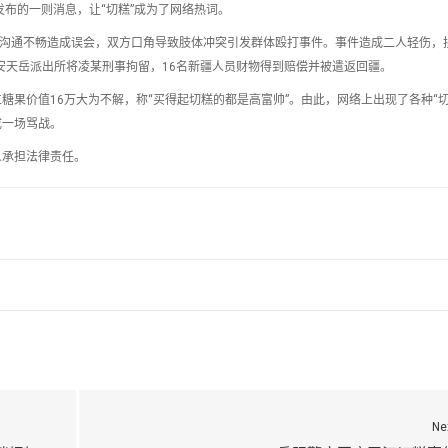
”发布的一则消息，让“切糕”成为了网络热词。
言沟通不畅造成误会，双方口角导致肢体冲突引发群体殴打事件。事件造成二人轻伤，
安天岳派出所将凌某刑事拘留，16名新疆人员财物得到赔偿并被遣返回疆。
果价值16万大为不解，称“买得起切糕的都是高富帅”。由此，网络上出现了各种“切
成一场骂战。
人承担法律责任。
Ne