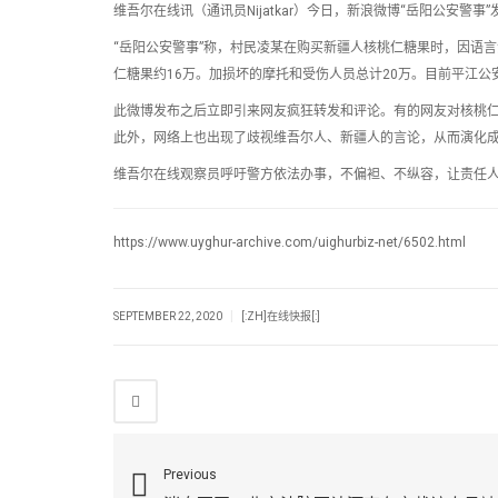
维吾尔在线讯（通讯员Nijatkar）今日，新浪微博“岳阳公安警事
“岳阳公安警事”称，村民凌某在购买新疆人核桃仁糖果时，因语
仁糖果约16万。加损坏的摩托和受伤人员总计20万。目前平江公
此微博发布之后立即引来网友疯狂转发和评论。有的网友对核桃仁糖
此外，网络上也出现了歧视维吾尔人、新疆人的言论，从而演化
维吾尔在线观察员呼吁警方依法办事，不偏袒、不纵容，让责任
https://www.uyghur-archive.com/uighurbiz-net/6502.html
|
SEPTEMBER 22, 2020
[:ZH]在线快报[:]
Previous