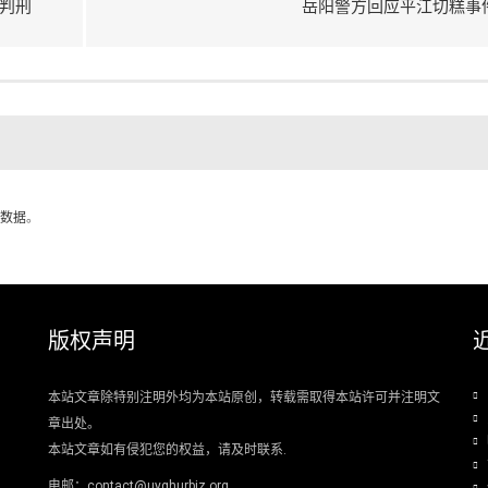
判刑
岳阳警方回应平江切糕事
数据
。
版权声明
本站文章除特别注明外均为本站原创，转载需取得本站许可并注明文
章出处。
本站文章如有侵犯您的权益，请及时联系.
电邮：contact@uyghurbiz.org