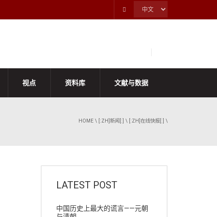
视点
资料库
文献与数据
HOME
\
[:ZH]新闻[:]
\
[:ZH]在线快报[:]
\
LATEST POST
中国历史上最大的谎言——元朝
与清朝