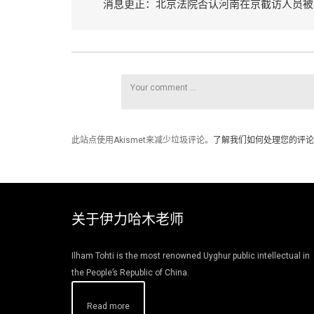
消息更正：北京法院否认河南在京截访人员被
此站点使用Akismet来减少垃圾评论。
了解我们如何处理您的评论
关于伊力哈木老师
Ilham Tohti is the most renowned Uyghur public intellectual in
the People’s Republic of China.
Read more