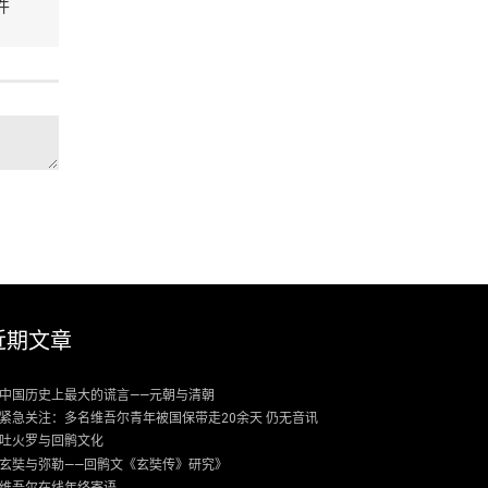
件
近期文章
中国历史上最大的谎言——元朝与清朝
紧急关注：多名维吾尔青年被国保带走20余天 仍无音讯
吐火罗与回鹘文化
玄奘与弥勒——回鹘文《玄奘传》研究》