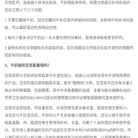
天然乳钙，容易被人体消化吸收。牛奶喝起来简单，但要达到真正补钙的目的
还应注意以下几个问题：
1.不要空腹喝牛奶。因为空腹时牛奶在胃内停留的时间短，会影响牛奶的消化吸
收，所以最好是边吃食物边饮用。
2.每天少量多次饮牛奶比一次大量饮用的效果好，能使身体吸收更多的钙。
3.避免和有些含草酸较多的蔬菜同食，因为草酸会与钙结合形成不溶性的草酸钙
而影响钙的吸收。
3、牛奶能和豆浆配着喝吗？
豆浆是将大豆粉碎后萃取其中水溶性成分、经离心过滤除去其中不溶物而得到
的产品，豆浆的蛋白质和脂肪丰富，素有“植物肉”之称，在豆浆中还含有大量人
体必须的赖氨酸、色氨酸等。其中许多氨基酸的组成、含量与联合国粮农组织/
世界卫生组织(FAO/WHO)提出的理想蛋白质中必需氨基酸模式基本相符合。
豆浆中含铁较高，钙含量较低，水溶性维生素含量丰富，脂溶性维生素较少。
当豆浆与牛奶混合后，不但可以产生容易被人接受的风味，还可以使牛奶中含
硫氨基酸、钙、脂溶性维生素得到补充，丰富、均衡了人体所需的多种营养成
分。在市场上最普遍的豆奶产品是在豆浆中含有5%的奶粉或30%的鲜牛奶，所
以我们完全可以自己按一定的比例将豆浆与牛奶调配饮用，以获得更营养更均