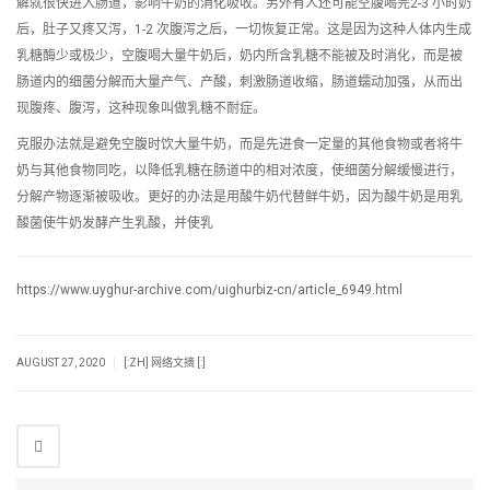
解就很快进入肠道，影响牛奶的消化吸收。另外有人还可能空腹喝完2-3 小时奶
后，肚子又疼又泻，1-2 次腹泻之后，一切恢复正常。这是因为这种人体内生成
乳糖酶少或极少，空腹喝大量牛奶后，奶内所含乳糖不能被及时消化，而是被
肠道内的细菌分解而大量产气、产酸，刺激肠道收缩，肠道蠕动加强，从而出
现腹疼、腹泻，这种现象叫做乳糖不耐症。
克服办法就是避免空腹时饮大量牛奶，而是先进食一定量的其他食物或者将牛
奶与其他食物同吃，以降低乳糖在肠道中的相对浓度，使细菌分解缓慢进行，
分解产物逐渐被吸收。更好的办法是用酸牛奶代替鲜牛奶，因为酸牛奶是用乳
酸菌使牛奶发酵产生乳酸，并使乳
https://www.uyghur-archive.com/uighurbiz-cn/article_6949.html
|
AUGUST 27, 2020
[:ZH] 网络文摘 [:]