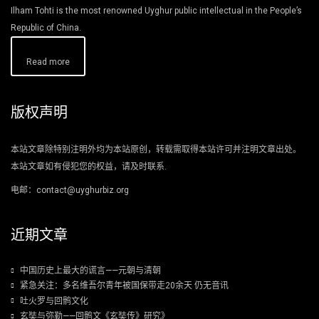
Ilham Tohti is the most renowned Uyghur public intellectual in the People’s
Republic of China.
Read more
版权声明
本站文章除特别注明外均为本站原创，转载需取得本站许可并注明文章出处。
本站文章如有侵犯您的权益，请及时联系.
电邮：contact@uyghurbiz.org
近期文章
中国历史上最大的谎言——元朝与清朝
紧急关注：多名维吾尔青年被国保带走20余天 仍无音讯
吐火罗与回鹘文化
玄奘与弥勒——回鹘文《玄奘传》研究》