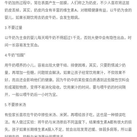
牛奶加热过程中，常在表面产生一层膜，人们称之为奶皮，不少人喜欢将这层
奶皮丢掉，其实，奶皮内含有丰富的维生素A，对眼睛健康有益，以牛奶为食的
婴儿，如果长期饮用去奶皮牛奶，会发生眼病。
3.不要过量
以牛奶为主食的婴儿每天喝牛奶不得超过1千克，否则大便中会有隐性出血，时
间一长容易发生贫血。
4.牛奶“怕酸”
用牛奶喂养的小儿，容易出现大便干结、排便困难，其实，只要酌情减少奶
量，再增加一些糖，问题就会解决。如果让孩子经常饮用果汁，不但效果不
好，而且还会影响他们的健康。因为牛奶中的某些蛋白质遇到这些酸性饮料会
形成凝胶物质，变得不易消化吸收。饮用果汁的时间，要与喂牛奶的时间隔
开，一般以喂牛奶后一小时为宜。
5.不要掺米汤
有些家长喜欢在牛奶中掺些米汤、米粥，再喂给孩子吃，这也是一种错误吃
法。有人做过实验：将牛奶与米汤掺后不同温度下，结果维生素A都有很大的损
失。孩子如果长期维生素A摄入不足，就会出现发育迟缓、体弱多病等，所以最