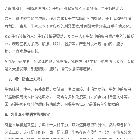
7.胃病和十二指肠溃疡病人：牛奶可引起胃酸的大量分泌。当牛奶刚流入
胃时，能稀释胃酸的浓度，缓和胃酸对十二指肠溃疡的刺激，使上腹稍得到缓
可稍过一会儿，牛奶又也了胃黏膜的刺激因素,使胃酸大量分泌,加重病情恶化。
8.对牛奶过敏的人：牛奶过敏是婴幼儿及某些人对牛奶中的蛋白质产生的过敏反
应，表现症状为腹痛、腹胀、呕吐、湿疹等，严重时会出现白内障、腹水、抽
搐、全身水肿等症状。
9.乳糖不耐受者：如果体内缺乏乳糖酶，乳糖在小肠中就不能被消化吸收，直接
进入大肠发酵，引起腹胀、腹鸣，排气或腹泻等症状。
7、喝牛奶会上火吗？
牛奶味甘、性平，有补虚损，益肺胃，生津润燥、止渴之功效。牛奶中的蛋白
和脂肪极易被人体消化吸收，牛奶含有多种免疫蛋白，如含沙门氏菌抗体等，
因而喝牛奶有强壮体质的抗病能力，说喝牛奶”上火”是没有科学根据的。
8、为什么不提倡空腹喝奶？
有些人早晨起来空肚子喝下一大杯牛奶，以为这样最滋补身体，然后匆匆忙忙
赶去上班。这样是不好的。由于是空服，牛奶在胃内停留时间短，不能充分酶