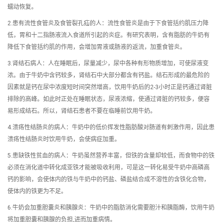
蠕动恢复。
2.患有流性食管炎及食管裂孔疝的人：流性食管炎是由于下食管括约肌压力降
低，胃和十二指肠液流入食道所引起的炎症。有研究表明，含有脂肪的牛奶有
降低下食管括约肌的作用，会增加胃液或肠液的返流，加重食管炎。
3.肾结石病人：人在睡眠后，尿量减少，尿中各种有形物质增加，可使尿液变
浓。由于牛奶中含钙较多，肾结石中大部分都含有钙盐。结石形成的最危险的
因素就是钙在尿中浓度短时间突然增高，饮用牛奶后的2-3小时正是钙通过肾脏
排除的高峰。如此时正处在睡眠状态，尿液浓缩，使通过肾脏的钙较多，便容
易形成结石。所以，肾结石患者不要在临睡前饮用牛奶。
4.溃疡性结肠炎的病人：牛奶中的低价挥发性脂肪酸对肠道有刺激作用，因此患
溃疡性结肠炎时饮用牛奶，会使病症加重。
5.患缺铁性贫血的病人：牛奶虽然营养丰富，但铁的含量却较低，而食物中的铁
必须在消化道中转化成亚铁才能被吸收利用，可是这一转化易受牛奶中高磷高
钙的影响，会使体内的铁与牛奶中的钙盐、磷盐结合成不溶性的含铁化合物，
使体内的铁更为不足。
6.牛奶会加重胆囊炎和胰腺炎：牛奶中的脂肪消化需要胆汁和胰脂酶，饮用牛奶
将加重胆囊和胰腺的负担,进而加重病情。