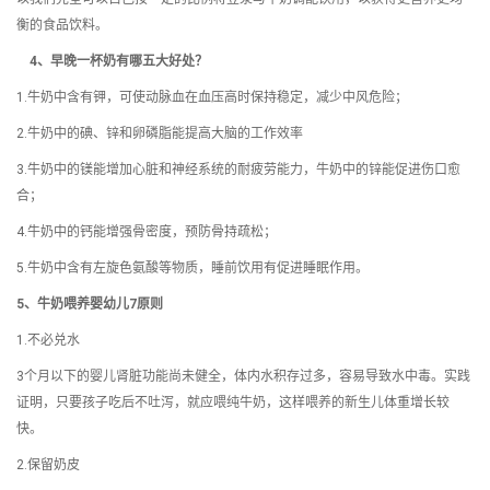
衡的食品饮料。
4、早晚一杯奶有哪五大好处？
1.牛奶中含有钾，可使动脉血在血压高时保持稳定，减少中风危险；
2.牛奶中的碘、锌和卵磷脂能提高大脑的工作效率
3.牛奶中的镁能增加心脏和神经系统的耐疲劳能力，牛奶中的锌能促进伤口愈
合；
4.牛奶中的钙能增强骨密度，预防骨持疏松；
5.牛奶中含有左旋色氨酸等物质，睡前饮用有促进睡眠作用。
5、牛奶喂养婴幼儿7原则
1.不必兑水
3个月以下的婴儿肾脏功能尚未健全，体内水积存过多，容易导致水中毒。实践
证明，只要孩子吃后不吐泻，就应喂纯牛奶，这样喂养的新生儿体重增长较
快。
2.保留奶皮