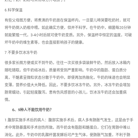
好把牛奶、奶粉与米汤等分开喂孩子。
6.科学保温
有些父母图方便，将煮沸的牛奶放在保温杯内，一旦婴儿啼哭要吃奶时，就可
将牛奶倒入奶瓶中喂。如此确实方便，但并不科学。在牛奶中，细菌每20分钟
就能繁殖一代，3-4小时后就可使牛奶变质。另外，保温杯中恒定的温度，可破
坏牛奶中的维生素等，也会直接影响孩子的健康。
7.不要多饮冰冻牛奶
很多家长图方便或买不到牛奶，往往一次买很多袋装鲜牛奶，然后放入冰箱内
随吃随取。但牛奶结冰后，质量将受到严重影响。牛奶中的脂肪、蛋白质分
离，干酪素呈微粒状态分散于牛奶中。即使再加热融化，牛奶的味道也会明显
变薄，营养价值大大降低。因此，不要多饮冰冻牛奶。另外，冰冻牛奶会增加
肠胃蠕动，引起轻度腹泻。患有伤风感冒的小孩儿，饮冰冻牛奶还会加重病
情。
6、9种人不能饮用牛奶？
1.腹部实施手术后的病人：腹部实施手术后，病人多有肠胀气发生，这是由于手
术中胃肠暴露和手术创伤所致。而牛奶含有脂肪和酪蛋白，它们在胃肠中难以
消化。此外，牛奶中的乳酸杆菌发酵后可产生气体，使肠胀气加重，不利于肠