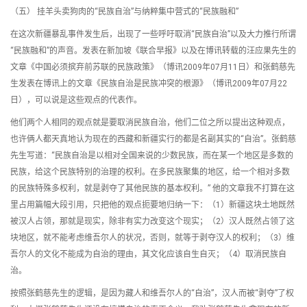
（五） 挂羊头卖狗肉的“民族自治”与纳粹集中营式的“民族融和”
在这次新疆暴乱事件发生后，出现了一些呼吁取消“民族自治”以及大力推行所谓
“民族融和”的声音。发表在新加坡《联合早报》以及在博讯转载的汪应果先生的
文章《中国必须摈弃前苏联的民族政策》（博讯2009年07月11日）和张鹤慈先
生发表在博讯上的文章《民族自治是民族冲突的根源》（博讯2009年07月22
日），可以说是这些观点的代表作。
他们两个人相同的观点就是要取消民族自治，他们二位之所以提出这种观点，
也许俩人都天真地认为现在的西藏和新疆实行的都是名副其实的“自治”。张鹤慈
先生写道：“民族自治是以相对全国来说的少数民族，而在某一个地区是多数的
民族，给这个民族特别的治理的权利。在多民族聚集的地区，给一个相对多数
的民族特殊多权利，就是剥夺了其他民族的基本权利。” 他的文章我不打算在这
里占用篇幅大段引用，只把他的观点扼要地归纳一下：（1）新疆这块土地既然
被汉人占领，那就是现实，除非有实力改变这个现实；（2）汉人既然占领了这
块地区，就不能考虑维吾尔人的状况，否则，就等于剥夺汉人的权利；（3）维
吾尔人的文化不能成为自治的理由，其文化应该自生自灭；（4）取消民族自
治。
按照张鹤慈先生的逻辑，是因为藏人和维吾尔人的“自治”，汉人而被“剥夺”了权