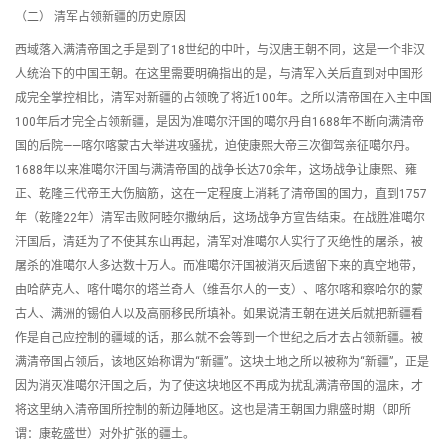
（二） 清军占领新疆的历史原因
西域落入满清帝国之手是到了18世纪的中叶，与汉唐王朝不同，这是一个非汉
人统治下的中国王朝。在这里需要明确指出的是，与清军入关后直到对中国形
成完全掌控相比，清军对新疆的占领晚了将近100年。之所以清帝国在入主中国
100年后才完全占领新疆，是因为准噶尔汗国的噶尔丹自1688年不断向满清帝
国的后院——喀尔喀蒙古大举进攻骚扰，迫使康熙大帝三次御驾亲征噶尔丹。
1688年以来准噶尔汗国与满清帝国的战争长达70余年，这场战争让康熙、雍
正、乾隆三代帝王大伤脑筋，这在一定程度上消耗了清帝国的国力，直到1757
年（乾隆22年）清军击败阿睦尔撒纳后，这场战争方宣告结束。在战胜准噶尔
汗国后，清廷为了不使其东山再起，清军对准噶尔人实行了灭绝性的屠杀，被
屠杀的准噶尔人多达数十万人。而准噶尔汗国被消灭后遗留下来的真空地带，
由哈萨克人、喀什噶尔的塔兰奇人（维吾尔人的一支）、喀尔喀和察哈尔的蒙
古人、满洲的锡伯人以及高丽移民所填补。如果说清王朝在进关后就把新疆看
作是自己应控制的疆域的话，那么就不会等到一个世纪之后才去占领新疆。被
满清帝国占领后，该地区始称谓为“新疆”。这块土地之所以被称为“新疆”，正是
因为消灭准噶尔汗国之后，为了使这块地区不再成为扰乱满清帝国的温床，才
将这里纳入清帝国所控制的新边陲地区。这也是清王朝国力鼎盛时期（即所
谓：康乾盛世）对外扩张的疆土。