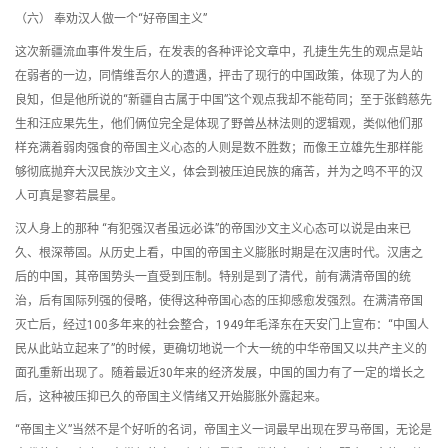
（六） 奉劝汉人做一个“好帝国主义”
这次新疆流血事件发生后，在发表的各种评论文章中，孔捷生先生的观点是站
在弱者的一边，同情维吾尔人的遭遇，抨击了现行的中国政策，体现了为人的
良知，但是他所说的“新疆自古属于中国”这个观点我却不能苟同；至于张鹤慈先
生和汪应果先生，他们俩位完全是体现了野兽丛林法则的逻辑观，类似他们那
样充满着弱肉强食的帝国主义心态的人则是数不胜数；而像王立雄先生那样能
够彻底抛弃大汉民族沙文主义，体会到被压迫民族的痛苦，并为之鸣不平的汉
人可真是寥若晨星。
汉人身上的那种 “有犯强汉者虽远必诛”的帝国沙文主义心态可以说是由来已
久、根深蒂固。从历史上看，中国的帝国主义膨胀时期是在汉唐时代。汉唐之
后的中国，其帝国势头一直受到压制。特别是到了清代，前有满清帝国的统
治，后有国际列强的侵略，使得这种帝国心态的压抑感愈发强烈。在满清帝国
灭亡后，经过100多年来的社会整合，1949年毛泽东在天安门上宣布：“中国人
民从此站立起来了”的时候，更确切地说一个大一统的中华帝国又以共产主义的
面孔重新出现了。随着最近30年来的经济发展，中国的国力有了一定的增长之
后，这种被压抑已久的帝国主义情绪又开始膨胀外露起来。
“帝国主义”当然不是个好听的名词，帝国主义一词最早出现在罗马帝国，无论是