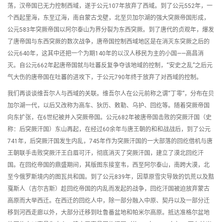
荡，汉帝国已无力控制西域，遂于公元107年放弃了西域。到了公元552年，一
个西起里海，东至辽海，南自蒙古戈壁，北至贝加尔湖的强大突厥帝国形成，
公元583年突厥帝国以阿尔泰山为界分裂为东西突厥。到了唐代的贞观年，爆发
了唐帝国与东西突厥的数次战争，唐帝国控制西域地区是在消灭东突厥之后的
公元640年，这其中还把一个为期140年的以汉人移民为主的小国——高昌消
灭。自公元662年起唐帝国就与吐蕃反复争夺该地域的控制，“安史之乱”之后元
气大伤的唐帝国在吐蕃的进攻下，于公元790年终于放弃了对西域的控制。
我们再谈谈维吾尔人与西域的关联。维吾尔人在公元前称之谓“丁零”，分布在贝
加尔湖一代，以后又改称为高车、狄历、敕勒、乌护、回纥等。随着突厥帝国
向东扩张，在6世纪被并入突厥帝国。公元682年被唐帝国击败的突厥汗国（史
称：后突厥汗国）东山再起，在经过60余年与唐王朝的和和战战后，到了公元
741年，后突厥汗国发生内乱，745年作为突厥汗国的一大部落的回纥借机与唐
王朝联手击败突厥汗王白眉可汗，彻底消灭了突厥汗国，建立了漠北回纥汗
国。在回纥帝国的鼎盛期间，其版图东接室韦，西至阿尔泰山，南跨大漠，北
至今俄罗斯境内的图瓦共和国。到了公元839年，因草原雪灾导致的饥荒以及黠
戛斯人（吉尔吉斯）趁回纥帝国的内乱而发起的战争，回纥汗国被迫放弃蒙古
高原而大举西迁。在西迁的回纥人中，除一部分融入中原、契丹以及一部分迁
移到河西走廊以外，大部分迁移到吐鲁番盆地和帕米尔高原。抵达准格尔盆地