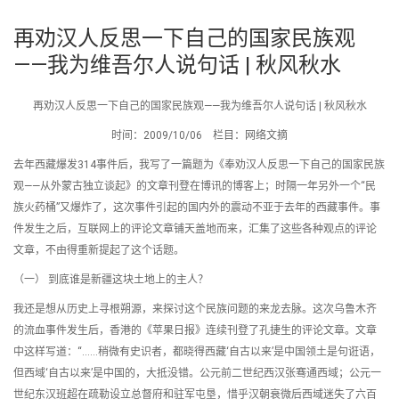
再劝汉人反思一下自己的国家民族观
——我为维吾尔人说句话 | 秋风秋水
再劝汉人反思一下自己的国家民族观——我为维吾尔人说句话 | 秋风秋水
时间：2009/10/06 栏目：网络文摘
去年西藏爆发314事件后，我写了一篇题为《奉劝汉人反思一下自己的国家民族
观——从外蒙古独立谈起》的文章刊登在博讯的博客上；时隔一年另外一个“民
族火药桶”又爆炸了，这次事件引起的国内外的震动不亚于去年的西藏事件。事
件发生之后，互联网上的评论文章铺天盖地而来，汇集了这些各种观点的评论
文章，不由得重新提起了这个话题。
（一） 到底谁是新疆这块土地上的主人？
我还是想从历史上寻根朔源，来探讨这个民族问题的来龙去脉。这次乌鲁木齐
的流血事件发生后，香港的《苹果日报》连续刊登了孔捷生的评论文章。文章
中这样写道：“……稍微有史识者，都晓得西藏‘自古以来’是中国领土是句诳语，
但西域‘自古以来’是中国的，大抵没错。公元前二世纪西汉张骞通西域；公元一
世纪东汉班超在疏勒设立总督府和驻军屯垦，惜乎汉朝衰微后西域迷失了六百