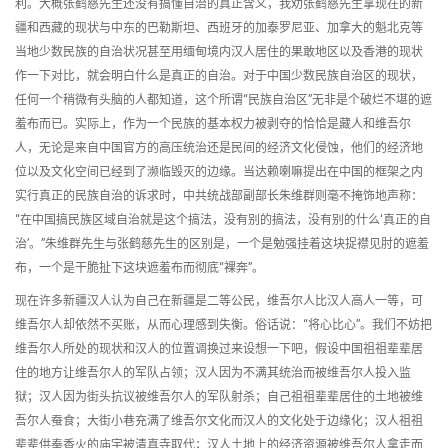
利。大概张鹤慈先生还没有搞懂自治的真正含义，我劝张鹤慈先生拿现在的新
疆和西藏的现状与中东的巴勒斯坦、西班牙的加泰罗尼亚、加拿大的魁北克等
当地少数民族的自治状况甚至用缅甸境内汉人居住的果敢地区以及香港的现状
作一下对比，就会明白什么是真正的自治。对于中国少数民族自治区的现状，
任何一个稍微有头脑的人都知道，这个所谓“民族自治区”无非是个破烂不堪的遮
羞布而已。实际上，作为一个民族的基本权力被剥夺的恰恰是藏人和维吾尔
人，无论是来自中国官方的高压统治还是民间的经济文化侵蚀，他们的经济地
位以及文化空间已经到了濒临毁灭的边缘。当达赖喇嘛提出在中国的框架之内
实行真正的民族自治的诉求时，中共统战部副部长朱维群则毫不掩饰地声称：
“在中国搞民族区域自治就是这个搞法，没有别的搞法，没有别的什么‘真正的自
治’。”朱维群先生与张鹤慈先生的区别是，一个是勉强挂着这块捉襟见肘的遮羞
布，一个是干脆扯下这块遮羞布而彻底“裸奔”。
现在许多新疆汉人认为自己在新疆是二等公民，维吾尔人比汉人高人一等，可
维吾尔人却依然不买账，从而心理感到失衡。俗话说：“将心比心”。我们不妨把
维吾尔人所处的现状和汉人的位置调换过来设想一下吧，假设中国祖祖辈辈居
住的地方让维吾尔人的军队占领；汉人因为不满其统治而被维吾尔人投入监
狱；汉人因为街头抗议被维吾尔人的军队射杀；自己祖祖辈辈居住的土地被维
吾尔人蚕食；大街小巷充满了维吾尔文化而汉人的文化处于边缘化；汉人祖祖
辈辈供奉香火的庙宇被清真寺取代；汉人土地上的经济资源被维吾尔人拿走而