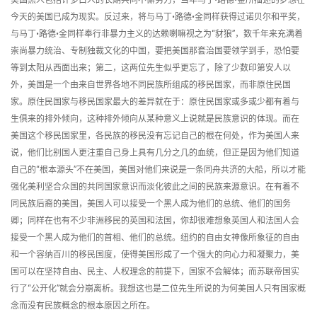
美国黑人包括许多白人的长期共同不懈努力，当年马丁•路德•金所描述的梦想在
今天的美国已成为现实。反过来，将与马丁•路德•金同样获得过诺贝尔和平奖，
与马丁•路德•金同样奉行非暴力主义的达赖喇嘛视之为“豺狼”，数千年来充满着
崇尚暴力统治、专制独裁文化的中国，要把美国那套治国要领学到手，恐怕要
等到太阳从西面出来；第二，这两位先生似乎更忘了，除了少数印第安人以
外，美国是一个由来自世界各地不同民族所组成的移民国家，而非原住民国
家。原住民国家与移民国家最大的差异就在于：原住民国家或多或少都有着与
生俱来的排外倾向，这种排外倾向从某种意义上说就是民族意识的体现。而在
美国这个移民国家里，各民族的移民没有忘记自己的根在何处，作为美国人来
说，他们比别国人更注重自己身上具有几分之几的血统，但正是因为他们知道
自己的“根本源头”不在美国，美国对他们来说是一条同舟共济的大船，所以才能
强化美利坚合众国的共同国家意识而淡化彼此之间的民族来源意识。在有着不
同民族后裔的美国，美国人可以接受一个黑人成为他们的总统、他们的国务
卿；同样在也有不少非洲移民的英国和法国，你却很难想象英国人和法国人会
接受一个黑人成为他们的首相、他们的总统。纽约的自由女神像所象征的自由
和一个容纳百川的移民国度，使得美国形成了一个强大的向心力和凝聚力，美
国可以在坚持自由、民主、人权理念的前提下，国家不会解体；而苏联帝国实
行了“公开化”就会分崩离析。我想这也是二位先生所说的为何美国人只有国家概
念而没有民族概念的根本原因之所在。