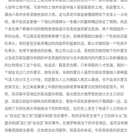
一提到俄国人在历史上如何掠夺中国领土就感到愤愤不平，那么我要说，俄国
人掠夺土地不假，可掠夺的土地并非是中国人祖祖辈辈的土地，而是蒙古人、
满洲人和中央各突厥民族的土地。这与其说中国龙被俄国熊咬下去身上一大块
肉，莫不如说是更像一个强壮的雄狮从一条瘦小的鬣狗嘴边抢走了猎物，而这
个夹在两个野兽中间的猎物食饵就是中亚各民族和蒙古民族。两个帝国固然一
样的凶恶，不过我还是想把两者做个区别。如果把俄国比喻成一个吃肉尚还能
吐骨头，有时甚至还能将嘴边的肉放弃的猛兽的话，那么中国则是一个吃肉不
吐骨头、吃草不留根径的妖魔。我之所以这么说，是把前苏联控制下的外蒙古
以及前苏联加盟共和国的中亚各国的现状与在中国境内的内蒙古以及新疆做出
的比较得出了这个结论。俗话说：鞋是否合脚，只有穿鞋的人才知道。我的一
个朋友去过几次外蒙古，她告诉我，当地的蒙古人虽然也很反感俄国人那种盛
气凌人的沙文主义行径，但是蒙古人认为俄国人再怎么霸道，也不会消灭蒙古
民族文化；反过来如果换上中国的统治那就意味着蒙古民族的彻底毁灭。同
样，前苏联中亚地区的各加盟共和国，虽也受到大俄罗斯民族沙文主义的压
迫，但是比较起中国统治的新疆而言，那些中亚民族更倾向于俄国那一边。这
说明了为何在两大帝国统治下的同样地区，在历史上发生了有成千上万的民众
从“自治区”逃亡到“加盟共和国”去的事件，而却没有发生成千上万的民众从“加
盟共和国”逃亡到“自治区”来的事件。在俄罗斯统治下的中亚地区，虽然没有做
到像英国统治香港，日本统治台湾那样，但是总的来说，中亚各民族的民族文