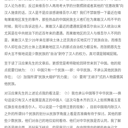
汉人沦为赤贫；反过来维吾尔人再用考大学的分数照顾或者其他的“优惠政策”向
汉人施舍的话，汉人是不是应该感谢维吾尔人呢？我们不禁联想一下最近在缅
甸果敢地区发生的事件，那些热血的中国民族主义者们在为果敢汉人鸣不平的
时候，我可以告诉这些人，果敢汉人最近的遭遇就是维吾尔自从汉人统治以来
尤其是在中共统治下的近百年来的遭遇。而果敢地区的汉人与维吾尔人不同的
是，果敢汉人至少20年来在那块土体上还货真价实地实行了民族自治，而维吾
尔人却在自己的土体上连果敢地区汉人的那点自治权力都没有。而张鹤慈先生
却大言不惭地说是少数民族的“自治”剥夺了汉人的权力，真可谓是贼喊捉贼。
至于读了汪应果先生的文章后，更感觉是希特勒轮回转世来到了中国。他的观
点扼要归纳为：（1）中国只有一个民族——即：中华民族，不承认其他民族的
存在；（2）加强所谓“民族大熔炉”的力度；（3）要用“王胡子”式的人物震慑其
他民族。
对汪应果先生的上述论点我的看法是：（1）我也承认中国等于中华民族——换
句话说只有汉人才能算是真正的中国人（这次乌鲁木齐的汉人上街挥舞着五星
红旗去攻击维吾尔人，可以说是一个值得注意的现象），目前中国境内除汉人
之外的所谓55个民族的划分从民族学角度上看是否准确有待于探讨。其他的那
些少数民族，他们对自己的地位如何看待、他们对中华民族是否认同，我了解
的不是很全面，不好妄下结论。但是我可以说，在中国境内的那些有自己文