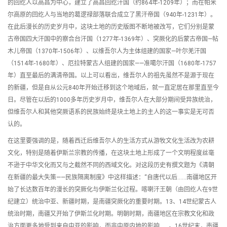
的回纥人以高昌为中心，建立了高昌回纥汗国（约864年-1209年）；而在帕米
尔高原的回纥人与当地的葛逻禄部落联合成立了黑汗帝国（940年-1231年）。
在此后漫长的历史岁月中，这块土地的历史版图不断地被改写，它们分别是蒙
古帝国四大汗国中的察合台汗国（1277年-1369年）、突厥化的后蒙古帝国—帖
木儿帝国（1370年-1506年）、以维吾尔人为主体组建的国家—叶尔羌汗国
（1514年-1680年）、厄拉特蒙古人组建的国家——准噶尔汗国（1680年-1757
年）直至最后的满清帝国。以上可以看出，维吾尔人的祖先虽然不是源于现在
的新疆，但是自从公元840年开始迁移到这个地域后，就一直定居在那里直至今
日。尽管在以后的1000多年历史岁月中，维吾尔人在大部分期间受异族统治，
但维吾尔人和其他突厥语系的民族始终是块土地上的主人的这一事实是无可否
认的。
在这里要强调的是，随着西迁后维吾尔人的生活方式从游牧文化生活改为农耕
文化，特别是随着伊斯兰宗教的传播，在这块土地上形成了一个文明程度丝毫
不逊于中华文化而又与之截然不同的西域文化。对这段历史有撰文题为《清朝
在新疆的最大失策——民族隔离制度》中这样描述：“自唐代以后……南疆地区开
始了长达数百年的漫长的突厥化与伊斯兰化过程。喀喇汗王朝（由回纥人在9世
纪建立）统治中亚、新疆时期，是南疆突厥化的重要时期。13、14世纪蒙古人
统治时期，南疆又开始了伊斯兰化时期。明朝时期，南疆地区在宗教文化和政
治方面更多地受到来自中亚的影响，而非中原内地的影响……。16世纪末，南疆