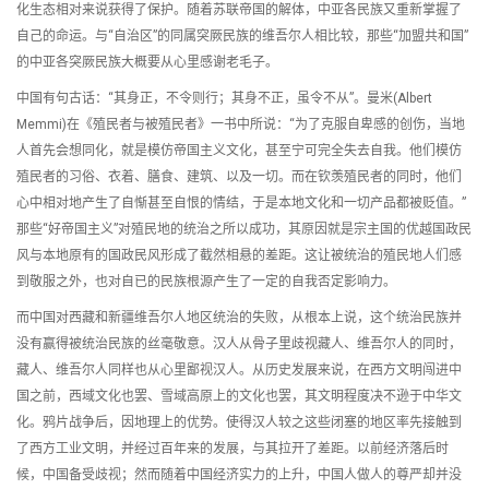
化生态相对来说获得了保护。随着苏联帝国的解体，中亚各民族又重新掌握了
自己的命运。与“自治区”的同属突厥民族的维吾尔人相比较，那些“加盟共和国”
的中亚各突厥民族大概要从心里感谢老毛子。
中国有句古话：“其身正，不令则行；其身不正，虽令不从”。曼米(Albert
Memmi)在《殖民者与被殖民者》一书中所说：“为了克服自卑感的创伤，当地
人首先会想同化，就是模仿帝国主义文化，甚至宁可完全失去自我。他们模仿
殖民者的习俗、衣着、膳食、建筑、以及一切。而在钦羡殖民者的同时，他们
心中相对地产生了自惭甚至自恨的情结，于是本地文化和一切产品都被贬值。”
那些“好帝国主义”对殖民地的统治之所以成功，其原因就是宗主国的优越国政民
风与本地原有的国政民风形成了截然相悬的差距。这让被统治的殖民地人们感
到敬服之外，也对自已的民族根源产生了一定的自我否定影响力。
而中国对西藏和新疆维吾尔人地区统治的失败，从根本上说，这个统治民族并
没有赢得被统治民族的丝毫敬意。汉人从骨子里歧视藏人、维吾尔人的同时，
藏人、维吾尔人同样也从心里鄙视汉人。从历史发展来说，在西方文明闯进中
国之前，西域文化也罢、雪域高原上的文化也罢，其文明程度决不逊于中华文
化。鸦片战争后，因地理上的优势。使得汉人较之这些闭塞的地区率先接触到
了西方工业文明，并经过百年来的发展，与其拉开了差距。以前经济落后时
候，中国备受歧视；然而随着中国经济实力的上升，中国人做人的尊严却并没