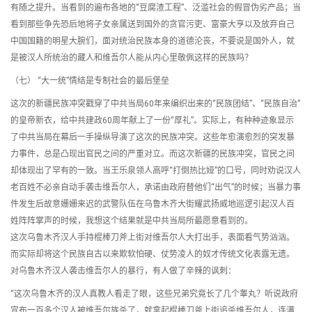
有随之提升。当看到的遍布各地的“豆腐渣工程”、泛滥社会的假冒伪劣产品；当
看到那些争先恐后地将子女亲属送到国外的贪官污吏、富豪大亨以及放弃自己
中国国籍的明星大腕们，面对统治民族本身的道德沦丧，不要说是国外人，就
是被汉人所统治的藏人和维吾尔人能从内心里敬佩这样的民族吗？
（七） “大一统”情结是专制社会的最后堡垒
这次的新疆民族冲突戳穿了中共当局60年来编织出来的“民族团结”、“民族自治”
的皇帝新衣，给中共建政60周年献上了一份“厚礼”。实际上，有种种迹象显示
了中共当局在幕后一手操纵导演了这次的民族冲突。这些年愈演愈烈的突发暴
力事件，总是凸现出官民之间的严重对立。而这次新疆的民族冲突，官民之间
却体现出了罕有的一致。当王乐泉领人高呼“打倒热比娅”的口号，同时劝说汉人
老百姓不必亲自动手袭击维吾尔人，承诺由政府替他们“出气”的时候；当暴力事
件发生后故意姗姗来迟的武警队伍在乌鲁木齐大街耀武扬威地巡逻引起汉人百
姓阵阵掌声的时候，我想这个结果就是中共当局所最愿意看到的。
这次乌鲁木齐汉人手持棍棒刀斧上街对维吾尔人大打出手，表面看气势汹汹。
而实际却将这个民族自古以来欺软怕硬、仗势凌人的奴才传统文化表露无遗。
对乌鲁木齐汉人袭击维吾尔人的暴行，有人做了辛辣的讽刺：
“这次乌鲁木齐的汉人真教人看走了眼，这些兄弟究竟长了几个睾丸？听说政府
宣布一百多个汉人被维吾尔族杀了，就拿起棍棒刀斧上街追杀维吾尔人，连满