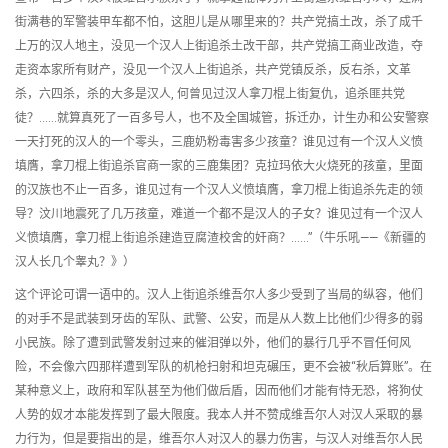
街满巷的军警装甲车都不怕，这胆儿是从哪里来的？共产党搞土改，杀了成千
上万的汉人地主，没见一个汉人上街追杀土改干部，共产党搞工商业改造，夺
走资本家所有财产，没见一个汉人上街追杀，共产党镇反杀，反右杀，文革
杀，六四杀，杀的大多是汉人, 何曾见过汉人拿刀棍上街复仇，追杀匪共党
徒？……就算真死了一百多号人，也不及全国城管，拆迁办，计生办和公安警察
一天打死的汉人的一个零头，三鹿奶粉毒害多少孩童？谁见过有一个汉人义愤
填膺，拿刀棍上街追杀官商一家的三鹿集团？克拉玛依大火烧死的孩童，里面
的汉族也不止一百多，谁见过有一个汉人义愤填膺，拿刀棍上街追杀先走的领
导？汶川地震死了几万孩童，难道一个都不是汉人的子女？谁见过有一个汉人
义愤填膺，拿刀棍上街追杀建造豆腐渣校舍的奸商？……”（牛乐吼——《新疆的
汉人长几个睾丸？》）
这个评论可谓一语中的。汉人上街追杀维吾尔人多少受到了当局的纵容，他们
的对手不是武装到牙齿的军队、武警、公安，而是从人数上比他们少得多的弱
小民族。除了遭到武警发射过来的催泪弹以外，他们的暴行几乎不冒任何风
险，不会像六四那样遭到军队的机枪扫射和坦克碾压，更不会被“秋后算账”。在
某种意义上，政府和军队甚至为他们做后盾，因而他们才能有恃无恐，将狗仗
人势的奴才本能发挥到了最大限度。我本人并不赞成维吾尔人对汉人采取的暴
力行为，但是要指出的是，维吾尔人对汉人的暴力伤害，与汉人对维吾尔人民