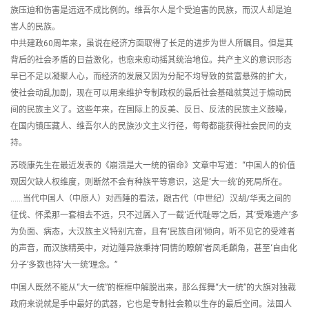
族压迫和伤害是远远不成比例的。维吾尔人是个受迫害的民族，而汉人却是迫
害人的民族。
中共建政60周年来，虽说在经济方面取得了长足的进步为世人所瞩目。但是其
背后的社会矛盾的日益激化，也愈来愈动摇其统治地位。共产主义的意识形态
早已不足以凝聚人心，而经济的发展又因为分配不均导致的贫富悬殊的扩大，
使社会动乱加剧，现在可以用来维护专制政权的最后社会基础就莫过于煽动民
间的民族主义了。这些年来，在国际上的反美、反日、反法的民族主义鼓噪，
在国内镇压藏人、维吾尔人的民族沙文主义行径，每每都能获得社会民间的支
持。
苏晓康先生在最近发表的《崩溃是大一统的宿命》文章中写道：“中国人的价值
观因欠缺人权维度，则断然不会有种族平等意识，这是‘大一统’的死局所在。
……当代中国人（中原人）对西陲的看法，跟古代（中世纪）汉胡/华夷之间的
征伐、怀柔那一套相去不远，只不过羼入了一截‘近代耻辱’之后，其‘受难遗产’多
为负面、病态，大汉族主义特别亢奋，且有‘民族自闭’倾向，听不见它的受难者
的声音，而汉族精英中，对边陲异族秉持‘同情的瞭解’者凤毛麟角，甚至‘自由化
分子’多数也持‘大一统’理念。”
中国人既然不能从“大一统”的框框中解脱出来，那么挥舞“大一统”的大旗对独裁
政府来说就是手中最好的武器，它也是专制社会赖以生存的最后空间。法国人