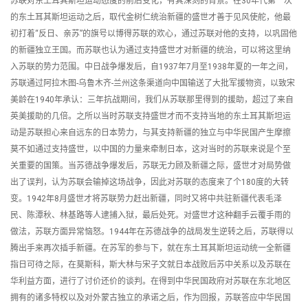
苏联对东土耳其斯坦运动态度的前后变化，有其深刻的背景。在30年代第一次
的东土耳其斯坦运动之后，取代金树仁统治新疆的盛世才善于见风使舵，他最
初打着“反日、亲苏”的旗号以博得苏联的欢心，通过苏联对他的支持，以巩固他
的新疆独立王国。而苏联也认为通过支持盛世才对新疆的统治，可以将这里纳
入苏联的势力范围。中日战争爆发后，自1937年7月至1938年夏的一年之间，
苏联通过阿拉木图-乌鲁木齐-兰州这条渠道向中国输送了大批军援物资，以致宋
美龄在1940年承认：三年抗战期间，我们从苏联那里得到的援助，超过了来自
英美援助的几倍。之所以当时苏联支持盛世才而不支持当地的东土耳其斯坦运
动是苏联担心来自远东的日本势力，与其支持新疆的独立与中华民国产生摩擦
莫不如通过支持盛世，以中国的力量来牵制日本，这对当时的苏联来说是个至
关重要的国策。当苏德战争爆发后，苏联无力顾及新疆之际，盛世才对局势做
出了误判，认为苏联会输掉这场战争，因此对苏联的态度来了个180度的大转
变。1942年8月盛世才将苏联势力赶出新疆，同时又将中共驻新疆代表毛泽
民、陈潭秋、林基路等人逮捕入狱，最后处死。对盛世才这种翻手云覆手雨的
做法，苏联方面异常恼怒。1944年在苏德战争的战局发生逆转之后，苏联得以
腾出手来再次插手新疆。在苏军的参与下，就在东土耳其斯坦运动统一全新疆
指日可待之际，在莫斯科，斯大林与宋子文就日本战败后苏中关系以及苏联在
华利益方面，进行了讨价还价的谈判。在得到中华民国政府对苏联在东北地区
拥有的诸多特权以及对外蒙古独立的承诺之后，作为回报，苏联答应中华民国