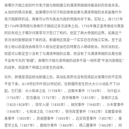
准噶尔汗国之前的叶尔羌汗国与刚刚建立的满清帝国保持着良好的贸易关系。
从当时的情况来看，如果噶尔丹可汗和后继者如果与满清帝国的关系能像叶尔
羌汗国那样的话，两者可以作为各自为政的帝国共存下来。实际上，自1727年
至1734年清帝国与准格尔汗国经过多次战争之后，1735年雍正皇帝曾经与策妄
阿拉布坦之子噶尔丹策零可汗签订了和约，划定了两大帝国的边界。如果这个
状况当时能够延续下来的话，新疆地区就是一个实实在在的独立实体。至于这
块土地以后是改由维吾尔人统治还是由厄拉特蒙古人继续统治，则另当别论，
但是可以断定至少没有了与满清帝国的瓜葛，而没有了与满清帝国的瓜葛也就
不会有今天的“新疆”。准噶尔汗国与清帝国的战争不是一场所谓“平息内部叛乱”
的战争，而是两个帝国之间发生的战争。
另外，即便是清廷统治新疆之后，其动乱局势也没有因清廷对准噶尔的平定而
平息下来。从18世纪中叶到20世纪初，在新疆所发生的大大小小动乱不下20
起。它们是：大小和卓之乱（1758年）、迈喇木事件（1760年）、乌什起义
（1765年）、犯屯暴动（1767年）、孜牙墩事件（1815年）、张格尔之乱
（1820-1828年）、浩罕入侵（1830年）、胡完事件（1845年）、沙木蒙事件
（1845年）、七和卓之乱（1847年）、铁完库里事件（1852年）玉散霍卓依
善事件（1855年）、贸易圈事件（1855年）、迈买铁里事件（1857年）、倭
里罕之乱（1857年）、额帕尔事件（1860年）、杨三腥事件（1863年）、同