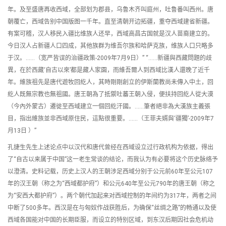
年。及至盛唐再收西域，全部划为郡县，乌鲁木齐叫庭州，吐鲁番叫西州。唐
朝覆亡，西域告别中国版图一千年。直至清朝开边拓疆，重夺西域建省新疆。
有案可稽，汉人移民入疆比维族人还早，西域高昌古国就是汉人苗裔建立的。
今日汉人占新疆人口四成，其他族群为维吾尔族和哈萨克族，维族人口只略多
于汉。……（宽严皆误的治疆政策-2009年7月9日）” “……新疆與西藏問題的歧
異，在於西藏‘自古以來’都是藏人家園，而維吾爾人到西域比漢人還晚了近千
年。維族祖先是唐代遊牧回紇人，其時剛剛創立的伊斯蘭教尚未傳入中土，回
紇人既無宗教也無祖國。唐王朝為了抵禦吐蕃王朝入侵，便扶持回紇人從大漠
（今內外蒙古）遷徙至西域建立一個回紇汗國。……筆者絕非為大漢族主義張
目，指出維族並非西域原住民，這點很重要。……（王菲夫婿與‘疆獨’-2009年7
月13日 ）”
孔捷生先生上述论点中以汉代和唐代曾经在西域设立过行政机构为依据，得出
了“自古以来属于中国”这一老生常谈的结论，而我认为有必要将这个历史脉络予
以澄清。史料记载，历史上汉人的王朝涉足西域分别于公元前60年至公元107
年的汉王朝（称之为“西域都护府”）和公元640年至公元790年的唐王朝（称之
为“安西大都护府”）。两个朝代加起来对西域控制的年间约为317年，两者之间
中断了500多年。西汉是在与匈奴作战获胜后，为确保“丝绸之路”的畅通以及使
西域各国能对中国的长期臣服，而设立的特别区域，到东汉后期因社会危机动