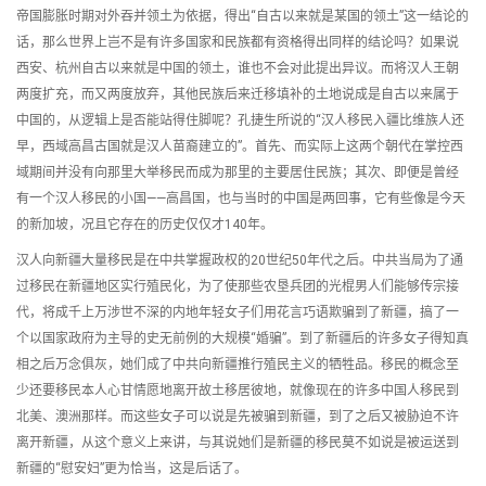
帝国膨胀时期对外吞并领土为依据，得出“自古以来就是某国的领土”这一结论的
话，那么世界上岂不是有许多国家和民族都有资格得出同样的结论吗？如果说
西安、杭州自古以来就是中国的领土，谁也不会对此提出异议。而将汉人王朝
两度扩充，而又两度放弃，其他民族后来迁移填补的土地说成是自古以来属于
中国的，从逻辑上是否能站得住脚呢？孔捷生所说的“汉人移民入疆比维族人还
早，西域高昌古国就是汉人苗裔建立的”。首先、而实际上这两个朝代在掌控西
域期间并没有向那里大举移民而成为那里的主要居住民族；其次、即便是曾经
有一个汉人移民的小国——高昌国，也与当时的中国是两回事，它有些像是今天
的新加坡，况且它存在的历史仅仅才140年。
汉人向新疆大量移民是在中共掌握政权的20世纪50年代之后。中共当局为了通
过移民在新疆地区实行殖民化，为了使那些农垦兵团的光棍男人们能够传宗接
代，将成千上万涉世不深的内地年轻女子们用花言巧语欺骗到了新疆，搞了一
个以国家政府为主导的史无前例的大规模“婚骗”。到了新疆后的许多女子得知真
相之后万念俱灰，她们成了中共向新疆推行殖民主义的牺牲品。移民的概念至
少还要移民本人心甘情愿地离开故土移居彼地，就像现在的许多中国人移民到
北美、澳洲那样。而这些女子可以说是先被骗到新疆，到了之后又被胁迫不许
离开新疆，从这个意义上来讲，与其说她们是新疆的移民莫不如说是被运送到
新疆的“慰安妇”更为恰当，这是后话了。