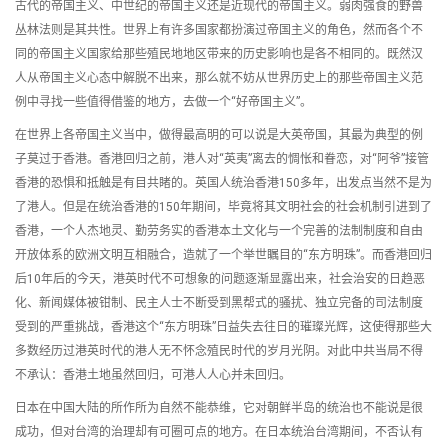
古代的帝国主义、中世纪的帝国主义还是近现代的帝国主义。弱肉强食的野兽
丛林法则是其共性。世界上有许多国家都扮演过帝国主义的角色，然而各个不
同的帝国主义国家给那些殖民地地区带来的历史影响也是各不相同的。既然汉
人从帝国主义心态中解脱不出来，那么就不妨从世界历史上的那些帝国主义范
例中寻找一些值得借鉴的地方，去做一个“好帝国主义”。
在世界上各帝国主义当中，做得最高明的可以说是大英帝国，其最为典型的例
子莫过于香港。香港回归之前，港人对“英夷”离去的惆怅和眷恋，对“阿爷”接管
香港的恐惧和抵触是有目共睹的。英国人统治香港150多年，出发点当然不是为
了港人。但是在统治香港的150年期间，毕竟将其文明社会的社会机制引进到了
香港，一个人杰地灵、勤劳务实的香港本土文化与一个完善的法制制度和自由
开放体系的欧洲文明互相融合，造就了一个举世瞩目的“东方明珠”。而香港回归
后10年后的今天，港英时代不可想象的问题逐渐显露出来，社会治安的日趋恶
化、新闻媒体被钳制、民主人士不断受到黑帮式的骚扰、独立完备的司法制度
受到的严重挑战，香港这个“东方明珠”日益失去往日的璀璨光辉，这使得那些大
多数经历过港英时代的港人无不怀念殖民时代的岁月光阴。对此中共当局不得
不承认：香港土地虽然回归，可港人人心并未回归。
日本在中国大陆的所作所为自然不能恭维，它对朝鲜半岛的统治也不能说是很
成功，但对台湾的治理却有可圈可点的地方。在日本统治台湾期间，不否认有