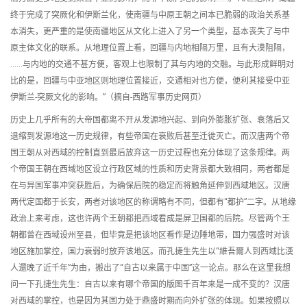
终于完成了突厥化和伊斯兰化，使南疆与中原王朝之间本已脆弱的政治关系基
本消失，更严重的是使南疆地区从文化上进入了另一个类型，基本丧失了与中
原主体文化的联系。从地理位置上看，回疆与内地相隔万里，且有大漠阻隔，
……与内地的交通不甚方便，客观上也限制了其与内地的交融。与此形成鲜明对
比的是，回疆与中亚地区则地理位置接近，交通相对也方便，便利其接受中亚
伊斯兰-突厥文化的影响。”（摘自-西路军事历史网页）
历史上几乎所有的大帝国都离不开从发源地兴起、到向外膨胀扩张、衰落后又
退缩到发源地这一历史规律，有些帝国在衰败后甚至迁徙灭亡。而汉唐两个帝
国王朝从对西域的控制直到最后放弃这一历史过程也充分体现了这条规律。两
个帝国王朝在西域地区设立行政区域的性质和历史背景都大致相同，两者都是
在与异国军事冲突获胜后，为确保后院的稳定而将触角延伸到西域地区。汉唐
两代定国都于长安，两者对该地区的称谓略有不同，但都有“都护”二字。从地缘
政治上来考虑，这也许两个王朝都把西域看成是屏卫国都的后院。尽管两个王
朝都曾在西域设州至县，但毕竟是把该地区看作是边陲地带，国力强盛时对该
地区施加掌控，国力衰弱时放弃该地区。而孔捷生先生以“維吾爾人到西域比漢
人還晚了近千年”为由，搬出了“自古以来属于中国”这一论点。那么在这里我想
问一下孔捷生先生：自古以来有哪个帝国的版图千百年来是一成不变的？汉唐
对西域的掌控，也是因为其国力处于鼎盛时期而向外扩张的体现。如果按照以