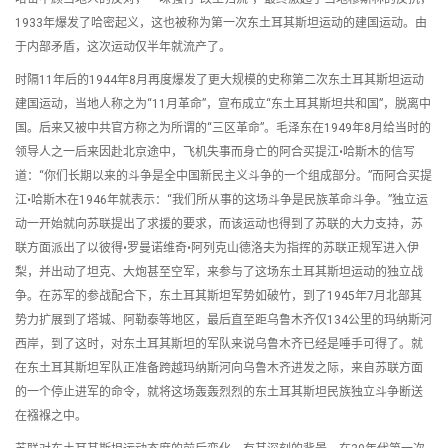
1933年爆发了哈密起义，这也被称为第一次东土耳其斯坦运动的建国运动。由
于内部矛盾，这次运动仅半年就流产了。
时隔11年后的1944年8月再度爆发了更大规模的史称第二次东土耳其斯坦运动
建国运动，当地人称之为“11月革命”，宣布成立“东土耳其斯坦共和国”，脱离中
国。后来又被中共官方称之为所谓的“三区革命”。毛泽东在1949年8月给当时的
领导人之一后来因赴北京途中，飞机失事而身亡的阿合买提江•哈斯木的信写
道：“你们长期以来的斗争是全中国新民主义斗争的一个组成部分。”而阿合买提
江•哈斯木在1946年就表示：“我们所从事的这场斗争是民族革命斗争。”独立运
动一开始就向苏联提出了求援的要求，而该运动也得到了苏联的大力支持，苏
联方面派出了以彼得•罗曼诺维奇•阿列克山德洛夫为指挥的苏联正规军进入伊
梨，并出动了坦克、大炮甚至空军，来参与了这场东土耳其斯坦运动的独立战
争。在苏军的参战配合下，东土耳其斯坦军势如破竹，到了1945年7月北部其
势力扩展到了塔城、阿勒泰等地区，最后直至距乌鲁木齐仅134公里的玛纳斯河
西岸，到了这时，对东土耳其斯坦的军队来说乌鲁木齐已经是唾手可得了。就
在东土耳其斯坦军队正准备跨越玛纳斯河向乌鲁木齐进发之际，来自苏联方面
的一个停止进军的命令，就将这场轰轰烈烈的东土耳其斯坦民族独立斗争断送
在襁褓之中。