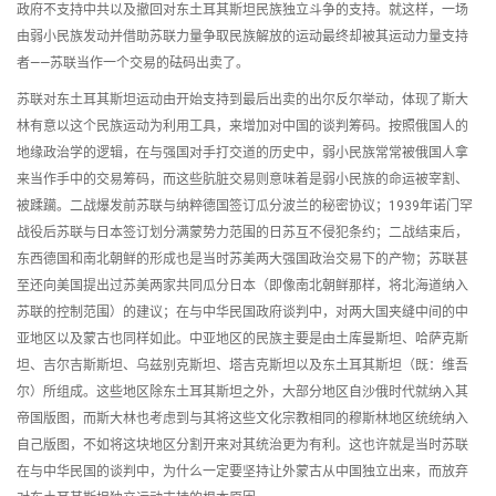
政府不支持中共以及撤回对东土耳其斯坦民族独立斗争的支持。就这样，一场
由弱小民族发动并借助苏联力量争取民族解放的运动最终却被其运动力量支持
者——苏联当作一个交易的砝码出卖了。
苏联对东土耳其斯坦运动由开始支持到最后出卖的出尔反尔举动，体现了斯大
林有意以这个民族运动为利用工具，来增加对中国的谈判筹码。按照俄国人的
地缘政治学的逻辑，在与强国对手打交道的历史中，弱小民族常常被俄国人拿
来当作手中的交易筹码，而这些肮脏交易则意味着是弱小民族的命运被宰割、
被蹂躏。二战爆发前苏联与纳粹德国签订瓜分波兰的秘密协议；1939年诺门罕
战役后苏联与日本签订划分满蒙势力范围的日苏互不侵犯条约；二战结束后，
东西德国和南北朝鲜的形成也是当时苏美两大强国政治交易下的产物；苏联甚
至还向美国提出过苏美两家共同瓜分日本（即像南北朝鲜那样，将北海道纳入
苏联的控制范围）的建议；在与中华民国政府谈判中，对两大国夹缝中间的中
亚地区以及蒙古也同样如此。中亚地区的民族主要是由土库曼斯坦、哈萨克斯
坦、吉尔吉斯斯坦、乌兹别克斯坦、塔吉克斯坦以及东土耳其斯坦（既：维吾
尔）所组成。这些地区除东土耳其斯坦之外，大部分地区自沙俄时代就纳入其
帝国版图，而斯大林也考虑到与其将这些文化宗教相同的穆斯林地区统统纳入
自己版图，不如将这块地区分割开来对其统治更为有利。这也许就是当时苏联
在与中华民国的谈判中，为什么一定要坚持让外蒙古从中国独立出来，而放弃