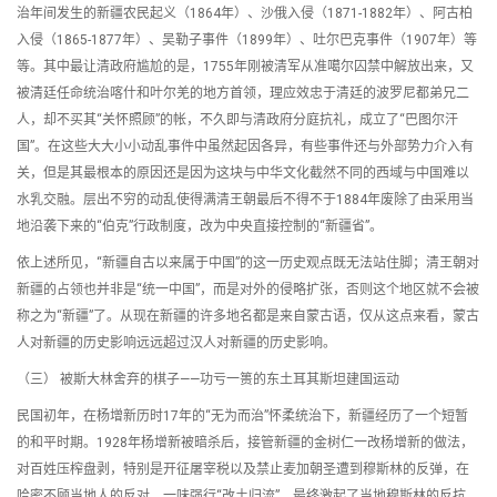
治年间发生的新疆农民起义（1864年）、沙俄入侵（1871-1882年）、阿古柏
入侵（1865-1877年）、吴勒子事件（1899年）、吐尔巴克事件（1907年）等
等。其中最让清政府尴尬的是，1755年刚被清军从准噶尔囚禁中解放出来，又
被清廷任命统治喀什和叶尔羌的地方首领，理应效忠于清廷的波罗尼都弟兄二
人，却不买其“关怀照顾”的帐，不久即与清政府分庭抗礼，成立了“巴图尔汗
国”。在这些大大小小动乱事件中虽然起因各异，有些事件还与外部势力介入有
关，但是其最根本的原因还是因为这块与中华文化截然不同的西域与中国难以
水乳交融。层出不穷的动乱使得满清王朝最后不得不于1884年废除了由采用当
地沿袭下来的“伯克”行政制度，改为中央直接控制的“新疆省”。
依上述所见，“新疆自古以来属于中国”的这一历史观点既无法站住脚；清王朝对
新疆的占领也并非是“统一中国”，而是对外的侵略扩张，否则这个地区就不会被
称之为“新疆”了。从现在新疆的许多地名都是来自蒙古语，仅从这点来看，蒙古
人对新疆的历史影响远远超过汉人对新疆的历史影响。
（三） 被斯大林舍弃的棋子——功亏一篑的东土耳其斯坦建国运动
民国初年，在杨增新历时17年的“无为而治”怀柔统治下，新疆经历了一个短暂
的和平时期。1928年杨增新被暗杀后，接管新疆的金树仁一改杨增新的做法，
对百姓压榨盘剥，特别是开征屠宰税以及禁止麦加朝圣遭到穆斯林的反弹，在
哈密不顾当地人的反对，一味强行“改土归流”，最终激起了当地穆斯林的反抗，