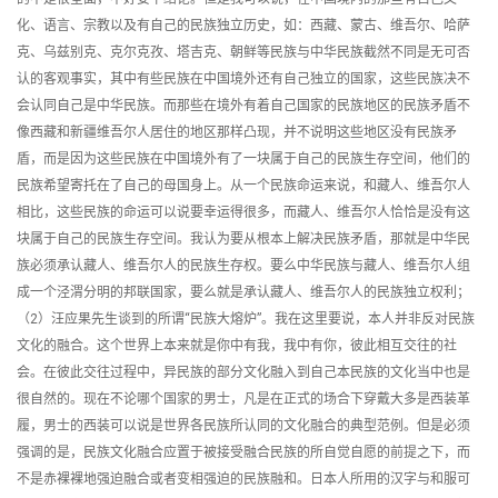
化、语言、宗教以及有自己的民族独立历史，如：西藏、蒙古、维吾尔、哈萨
克、乌兹别克、克尔克孜、塔吉克、朝鲜等民族与中华民族截然不同是无可否
认的客观事实，其中有些民族在中国境外还有自己独立的国家，这些民族决不
会认同自己是中华民族。而那些在境外有着自己国家的民族地区的民族矛盾不
像西藏和新疆维吾尔人居住的地区那样凸现，并不说明这些地区没有民族矛
盾，而是因为这些民族在中国境外有了一块属于自己的民族生存空间，他们的
民族希望寄托在了自己的母国身上。从一个民族命运来说，和藏人、维吾尔人
相比，这些民族的命运可以说要幸运得很多，而藏人、维吾尔人恰恰是没有这
块属于自己的民族生存空间。我认为要从根本上解决民族矛盾，那就是中华民
族必须承认藏人、维吾尔人的民族生存权。要么中华民族与藏人、维吾尔人组
成一个泾渭分明的邦联国家，要么就是承认藏人、维吾尔人的民族独立权利；
（2）汪应果先生谈到的所谓“民族大熔炉”。我在这里要说，本人并非反对民族
文化的融合。这个世界上本来就是你中有我，我中有你，彼此相互交往的社
会。在彼此交往过程中，异民族的部分文化融入到自己本民族的文化当中也是
很自然的。现在不论哪个国家的男士，凡是在正式的场合下穿戴大多是西装革
履，男士的西装可以说是世界各民族所认同的文化融合的典型范例。但是必须
强调的是，民族文化融合应置于被接受融合民族的所自觉自愿的前提之下，而
不是赤裸裸地强迫融合或者变相强迫的民族融和。日本人所用的汉字与和服可