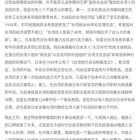
过铁血政策统治的时期、也不能否认战争期间又把“皇民化运动”强加给台湾人的
这段历史，但是也有三个不容否认的事实。第一、日本在统治台湾期间建立的
初步工业化体系和国民教育体系，为战后的台湾经济起飞奠定了坚实的基础。
1935年，中华民国政府派考查团参加了“台湾统治40年纪念博览会”，考查团对
台湾的经济成赞不绝口：“台湾给人家搞了40年，就和中国拉开了这么大的差
距”；第二、日本虽然对台湾的暴力反抗进行武力镇压，但是对台湾当地非暴力
和平的请愿诉求却比较宽容。到后来随着在日本步入“大正时代”的民主体制后，
在旅日的台湾人组织“新民会”以及岛内的社团组织“台湾文化协会”和其他各种社
团组织的推动下，日本在1935年公布了《台湾地方自治制度改正》。新法规
定，台湾的州会、市会议员和街庄协议员，均由全部官选改为半数民选。这是
台湾历史上第一次经由民选方式产生议员。只是由于后来中日之间爆发战争，
这些活动又被禁止；第三、在台湾的各级日本行政官员的敬业尽职和为政清廉
的作风，与后来接管台湾的国民党官员的渎职无能和贪污腐败的现象形成鲜明
对照，这是台湾爆发228事件的一个根本原因。现在的台湾人依旧对日本怀有亲
近感，这也是和日本治理台湾时期给台湾人留下的深刻印象分不开的。
除此之外，我还特别想将俄国的例子拿出来叙述一下。与英国人相比，俄国人
的口碑就差了许多，尤其是在冷战时代在前苏联控制下的东欧各国对俄国人没
有什么好感。同样，在中国人眼里，俄国也是一个最凶恶的帝国主义，中国人