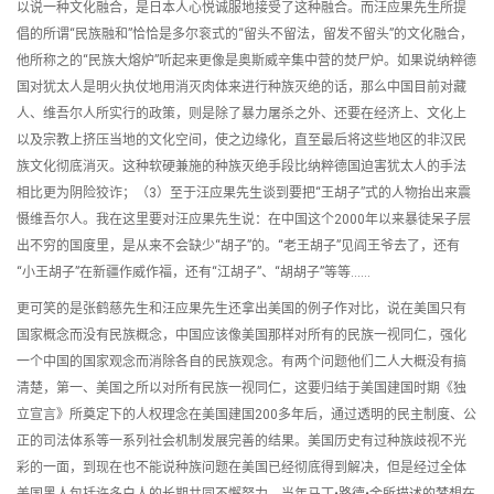
以说一种文化融合，是日本人心悦诚服地接受了这种融合。而汪应果先生所提
倡的所谓“民族融和”恰恰是多尔衮式的“留头不留法，留发不留头”的文化融合，
他所称之的“民族大熔炉”听起来更像是奥斯威辛集中营的焚尸炉。如果说纳粹德
国对犹太人是明火执仗地用消灭肉体来进行种族灭绝的话，那么中国目前对藏
人、维吾尔人所实行的政策，则是除了暴力屠杀之外、还要在经济上、文化上
以及宗教上挤压当地的文化空间，使之边缘化，直至最后将这些地区的非汉民
族文化彻底消灭。这种软硬兼施的种族灭绝手段比纳粹德国迫害犹太人的手法
相比更为阴险狡诈；（3）至于汪应果先生谈到要把“王胡子”式的人物抬出来震
慑维吾尔人。我在这里要对汪应果先生说：在中国这个2000年以来暴徒呆子层
出不穷的国度里，是从来不会缺少“胡子”的。“老王胡子”见阎王爷去了，还有
“小王胡子”在新疆作威作福，还有“江胡子”、“胡胡子”等等……
更可笑的是张鹤慈先生和汪应果先生还拿出美国的例子作对比，说在美国只有
国家概念而没有民族概念，中国应该像美国那样对所有的民族一视同仁，强化
一个中国的国家观念而消除各自的民族观念。有两个问题他们二人大概没有搞
清楚，第一、美国之所以对所有民族一视同仁，这要归结于美国建国时期《独
立宣言》所奠定下的人权理念在美国建国200多年后，通过透明的民主制度、公
正的司法体系等一系列社会机制发展完善的结果。美国历史有过种族歧视不光
彩的一面，到现在也不能说种族问题在美国已经彻底得到解决，但是经过全体