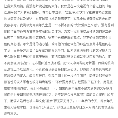
个满清帝国。前一段时间北京满学会会长阎崇年先生在无锡被人掌掴的新闻，
让我大跌眼镜。我没有拜读过他的大作，仅仅是在中央电视台上看过他的《明
亡清兴60年》的系列讲座。在节目中当他用“爱国主义”这个字眼来赞扬袁崇焕
的抗清事迹以及描述山东某城镇（地名我忘记了）军民全体抵御淸军进攻的历
史故事时，我满以为阎崇年先生是一个不折不扣的“大汉爱国主义者”，没有想到
他的作品中还有着赞誉多尔衮的历史作为、为文字狱开脱以及称清朝的建立是
体现了中华民族的融合等观点。这两个自相矛盾的观点，我不知道到底哪个是
他的真心话，哪个是他的违心话。或许他的引起众怒的那些观点并非是他的心
里话，而是多少迎合了当今官方的舆论导向。因为谴责清朝时代的文字狱无异
于会联想起今天的中共高压统治；而把清朝的建立说成是中华民族的融合，而
不刻意强调“抗清”，无非是回避民族矛盾，把今天中国当局对新疆、西藏的统治
从逻辑上予以合理化。不管这番话是否是他的违心话，却惹怒了那些具有强烈
民族情绪的汉人。阎崇年被打，引起了网上的一片拍手叫好，即便是那些似乎
很理性的汉人学者也咬牙切齿地说：“不仅要用手打，还要脱下鞋子来，用鞋底
狠狠地抽他的脸”。我们不妨设想一下，如果阎崇年先生不是为清朝的文字狱开
脱而是为秦朝的焚书坑儒开脱的话，是不是还会挨巴掌呢？清朝灭亡将近100年
了，而满人最后也被中华文化“融合”得无影无踪了。100年后的今天，阎崇年先
生在无锡被掌掴，也许是“代人受过”，却也足见直至今日汉人对满人的仇恨还是
没有忘记。