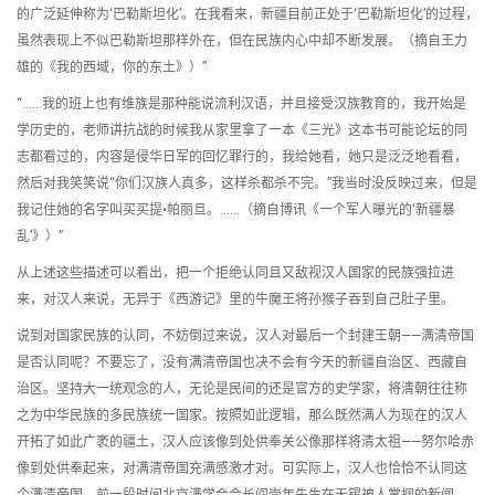
的广泛延伸称为‘巴勒斯坦化’。在我看来，新疆目前正处于‘巴勒斯坦化’的过程，
虽然表现上不似巴勒斯坦那样外在，但在民族内心中却不断发展。（摘自王力
雄的《我的西域，你的东土》）”
“……我的班上也有维族是那种能说流利汉语，并且接受汉族教育的，我开始是
学历史的，老师讲抗战的时候我从家里拿了一本《三光》这本书可能论坛的同
志都看过的，内容是侵华日军的回忆罪行的，我给她看，她只是泛泛地看看，
然后对我笑笑说“你们汉族人真多，这样杀都杀不完。”我当时没反映过来，但是
我记住她的名字叫买买提•帕丽旦。……（摘自博讯《一个军人曝光的‘新疆暴
乱’》）”
从上述这些描述可以看出，把一个拒绝认同且又敌视汉人国家的民族强拉进
来，对汉人来说，无异于《西游记》里的牛魔王将孙猴子吞到自己肚子里。
说到对国家民族的认同，不妨倒过来说，汉人对最后一个封建王朝——满清帝国
是否认同呢？不要忘了，没有满清帝国也决不会有今天的新疆自治区、西藏自
治区。坚持大一统观念的人，无论是民间的还是官方的史学家，将清朝往往称
之为中华民族的多民族统一国家。按照如此逻辑，那么既然满人为现在的汉人
开拓了如此广袤的疆土，汉人应该像到处供奉关公像那样将清太祖——努尔哈赤
像到处供奉起来，对满清帝国充满感激才对。可实际上，汉人也恰恰不认同这