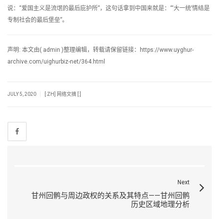
说：“爱国主义是流氓的最后庇护所”，这句话拿到中国来就是：“‘大一统’情结是
专制社会的最后堡垒”。
声明: 本文由( admin )整理编辑，转载请保留链接：https://www.uyghur-
archive.com/uighurbiz-net/364.html
|
JULY 5, 2020
[:ZH] 网络文摘 [:]
Next
甘州回鹘与周边政权的关系及其特点——甘州回鹘
历史区域地理分析