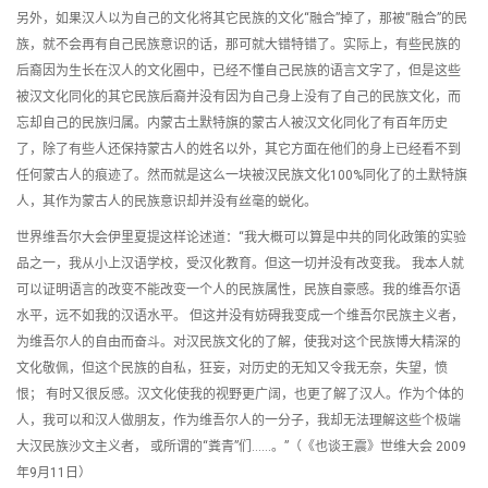
另外，如果汉人以为自己的文化将其它民族的文化“融合”掉了，那被“融合”的民
族，就不会再有自己民族意识的话，那可就大错特错了。实际上，有些民族的
后裔因为生长在汉人的文化圈中，已经不懂自己民族的语言文字了，但是这些
被汉文化同化的其它民族后裔并没有因为自己身上没有了自己的民族文化，而
忘却自己的民族归属。内蒙古土默特旗的蒙古人被汉文化同化了有百年历史
了，除了有些人还保持蒙古人的姓名以外，其它方面在他们的身上已经看不到
任何蒙古人的痕迹了。然而就是这么一块被汉民族文化100%同化了的土默特旗
人，其作为蒙古人的民族意识却并没有丝毫的蜕化。
世界维吾尔大会伊里夏提这样论述道：“我大概可以算是中共的同化政策的实验
品之一，我从小上汉语学校，受汉化教育。但这一切并没有改变我。 我本人就
可以证明语言的改变不能改变一个人的民族属性，民族自豪感。我的维吾尔语
水平，远不如我的汉语水平。 但这并没有妨碍我变成一个维吾尔民族主义者，
为维吾尔人的自由而奋斗。对汉民族文化的了解，使我对这个民族博大精深的
文化敬佩，但这个民族的自私，狂妄，对历史的无知又令我无奈，失望，愤
恨； 有时又很反感。汉文化使我的视野更广阔，也更了解了汉人。作为个体的
人，我可以和汉人做朋友，作为维吾尔人的一分子，我却无法理解这些个极端
大汉民族沙文主义者， 或所谓的“粪青”们……。”（《也谈王震》世维大会 2009
年9月11日）