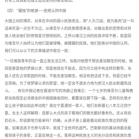
对东土耳其斯坦独立运动支持的根本原因。
（四） “疆独”的根源——拒绝认同中国
大国之间的博弈，对夹在中间的弱小民族而言，用“人为刀俎，我为鱼肉”这一句
话来形容一点也不为过。从维吾尔人的民族情感来说，对被出卖的悲愤和对异
族人统治他们的愤恨是可想而知的。之所以维汉之间的民族冲突不断，就是因
为维吾尔人始终认为他们是被侵略、被蹂躏的民族。他们拒绝对中国的认同，
我们可以从以下的文章描述中窥见一斑：
“一位维族青年的话一直让我无法忘怀。当我问他想不想去麦加朝圣的时候，他
回答那是他的梦寐以求，但是他现在不能去，因为可兰经中有这样的教导，当
敌人还在占领家园的时候，不能去麦加朝圣。他没有把话说下去，但是已经不
言而喻。为了他梦寐以求的愿望，他一定会不遗余力地为把汉人赶出新疆而战
斗。……有位外国记者在报道中写的场面让我难忘：一个七岁的维吾尔儿童每晚
把当局规定必须悬挂的中国国旗收回时，都要放在脚下踩一遍。怎样的仇恨才
会让孩子做出如此举动呢？我在宁夏遇到一家人，他们去新疆七八年又迁回宁
夏。女主人这样解释：连那么大点的孩子看咱们的眼光都好像有仇，还从背后
扔石头，你说那地方能呆吗？的确，从孩子身上最能看出民族仇恨达到的程
度。如果连孩子也参与其中，就成了全民同仇敌忾。巴勒斯坦的暴动场面总能
看到孩子的身影，正是反映这一点。我将这种民族主义的充分动员和民族仇恨