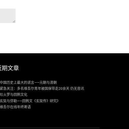
近期文章
中国历史上最大的谎言——元朝与清朝
紧急关注：多名维吾尔青年被国保带走20余天 仍无音讯
吐火罗与回鹘文化
玄奘与弥勒——回鹘文《玄奘传》研究》
维吾尔在线年终寄语