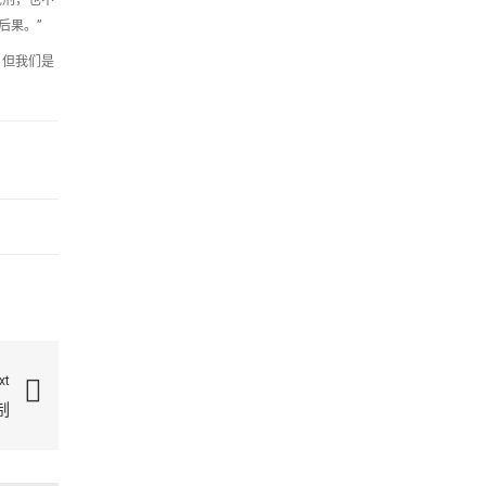
后果。”
，但我们是
xt
制