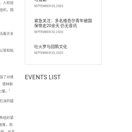
。人权组
SEPTEMBER 30, 2020
组织。国
紧急关注：多名维吾尔青年被国
保带走20余天 仍无音讯
SEPTEMBER 30, 2020
活着许多
吐火罗与回鹘文化
以草和粘
SEPTEMBER 30, 2020
EVENTS LIST
强了对维
员。德林斯
量。”
石油的蕴
怖组织紧
艰难，而
死刑，也不