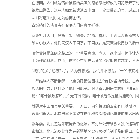
在德国，人们就是否应该接纳美国关塔纳摩被释放的囚犯展开了
织发出警告，这些人如果被遣返回中国，一定会受到迫害。过去
际间将这个组织定为恐怖团伙。
古城喀什的清真寺在召唤人们向真主祈祷。
商贩打开店门，将货上架。铜壶、地毯、香料、羊肉以及穆斯林
维吾尔族人，他们同汉人不同宗，不同族，是突厥游牧民族的后
喀什曾经是丝绸之路上的一个重要商镇。今天，这个城市仍能让
土为建筑材料。然而，这些带有历史见证的房屋却越来越少，不
“我们的房子也被拆了，因为要修路。我们并不愿意。”一名维族
一些维族人不断抱怨，北京的政策试图抹去他们的当地传统。古
族人的压力，喀什成了他们的靶子。说这番话的是德林斯（Ulric
说：”喀什被政府和共产党盯得很紧。喀什被看作是抵抗运动的中心
新疆对中国而言至关重要。一方面，同它接壤的国家有巴基斯坦
含量也很大。北京当然不希望在这个地缘战略如此重要的地区出
数年前，北京还是采取掩饰的做法，不对外公开维族人独立运动
密相连。北京还以此作为在新疆地区实行强硬管制手段的借口。自
北京正是看准了这一点。德林斯说：”从外部看，从国际社会看，