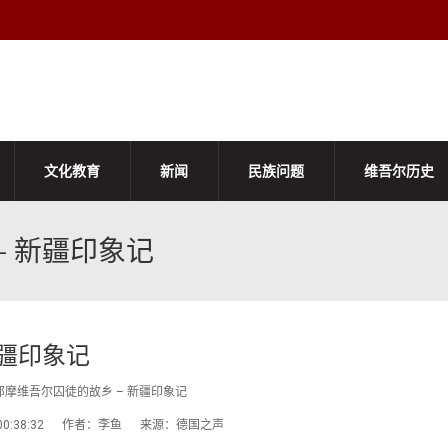
文化教育
新闻
民族问题
维吾尔历史
- 新疆印象记
新疆印象记
那摩维吾尔囚徒的故乡 – 新疆印象记
-18 00:38:32 作者：李鱼 来源：德国之声