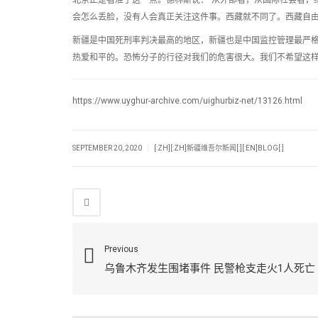
会怎么丢脸，没有人会真正关注这件事。西藏就不同了。西藏自由
新疆是中国死刑率判决最高的地区，新疆也是中国监控管理最严格
热爱和平的。恐怖分子的行径对我们的危害很大。我们不希望这样
https://www.uyghur-archive.com/uighurbiz-net/13126.html
|
SEPTEMBER 20, 2020
[:ZH][:ZH]新疆维吾尔新闻[:][:EN]BLOG[:]
Previous
乌鲁木齐发生围堵事件 民警枪支走火1人死亡