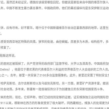
讨论。虽然还未经证实，德国应该接受哪些囚犯，但据说是那些来自中国的维吾尔族人
几年，中国不断发生暴力袭击事件，中国政府称，他们的幕后操纵均是东突伊斯兰运动
大饼，应有尽有，好不繁华。喀什位于中国新疆维吾尔自治区最靠西部的地带，这里生
代。
人感受到西亚地区特殊的风情。狭窄的街道，曲径蜿蜒。房屋多为木质，结构低平，多
再修复了。
地毯贩这样说。
老的居民区被毁掉了。共产党领导的政府部门监督学校、大学以及清真寺。中国政府加
h Delins），他是位于慕尼黑的代表维吾尔人利益的世界维吾尔人大会组织的工作人
之一。去年，那里一共安装了2100多台监督摄像机。此外，那里还安置了特别安全力
、哈萨克斯坦、吉尔吉斯斯坦以及乌兹别克斯坦，另一方面，那里矿产资源丰富，据说
现社会动荡。多年来，新疆有一批极端狂热分子为创建独立的东突斯坦国家而斗争。
带来的危险，现在，它却声称，他们已经找到足够的证据，证实维族独立运动同国际恐
911以来，穆斯林在西方的形象就受到了极大破坏，同西藏相比，维族人的处境更为
维族人的独立运动对北京并不构成风险。没有支持维吾尔族人的运动。可以判维族人