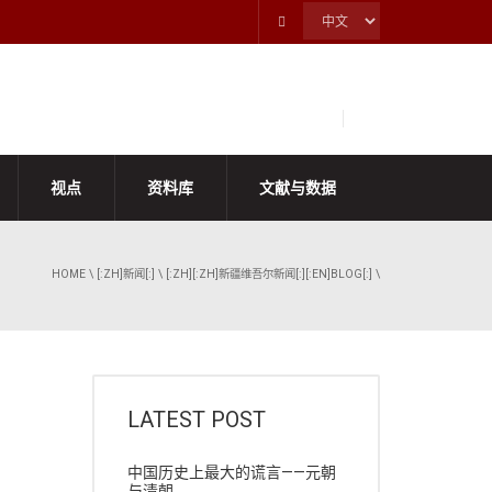
视点
资料库
文献与数据
HOME
\
[:ZH]新闻[:]
\
[:ZH][:ZH]新疆维吾尔新闻[:][:EN]BLOG[:]
\
LATEST POST
中国历史上最大的谎言——元朝
与清朝