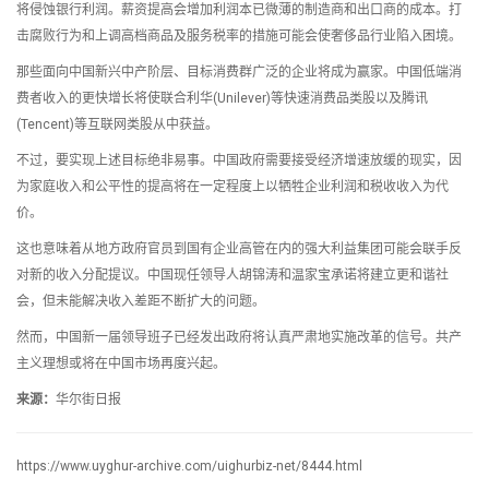
将侵蚀银行利润。薪资提高会增加利润本已微薄的制造商和出口商的成本。打
击腐败行为和上调高档商品及服务税率的措施可能会使奢侈品行业陷入困境。
那些面向中国新兴中产阶层、目标消费群广泛的企业将成为赢家。中国低端消
费者收入的更快增长将使联合利华(Unilever)等快速消费品类股以及腾讯
(Tencent)等互联网类股从中获益。
不过，要实现上述目标绝非易事。中国政府需要接受经济增速放缓的现实，因
为家庭收入和公平性的提高将在一定程度上以牺牲企业利润和税收收入为代
价。
这也意味着从地方政府官员到国有企业高管在内的强大利益集团可能会联手反
对新的收入分配提议。中国现任领导人胡锦涛和温家宝承诺将建立更和谐社
会，但未能解决收入差距不断扩大的问题。
然而，中国新一届领导班子已经发出政府将认真严肃地实施改革的信号。共产
主义理想或将在中国市场再度兴起。
来源：
华尔街日报
https://www.uyghur-archive.com/uighurbiz-net/8444.html