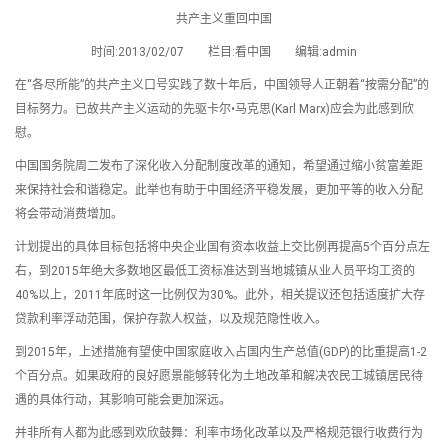
共产主义重回中国
时间:2013/02/07 栏目:看中国 编辑:admin
在“各尽所能”的共产主义口号实践了数十年后，中国领导人正朝着“按需分配”的
目标努力。已故共产主义运动的先驱卡尔•马克思(Karl Marx)应会为此感到欣
慰。
中国国务院周二发布了深化收入分配制度改革的通知，希望通过缩小贫富差距
来保持社会和谐稳定。此举也有助于中国经济平稳发展，更加平等的收入分配
将会带动消费增加。
计划提出的具体目标包括将中央企业国有资本收益上交比例再提高5个百分点左
右，到2015年绝大多数地区最低工资标准达到当地城镇从业人员平均工资的
40%以上，2011年底时这一比例仅为30%。此外，相关提议还包括适度扩大存
贷款利率浮动范围，保护存款人权益，以及规范隐性收入。
到2015年，上述措施有望使中国家庭收入占国内生产总值(GDP)的比重提高1-2
个百分点。如果政府的良好愿景能够转化为土地改革和解决农民工城镇居民待
遇的具体行动，其影响可能会更加深远。
并非所有人都为此感到欢欣鼓舞：利率市场化改革以及严格规范银行收费行为