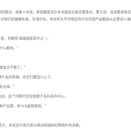
方药的情况。调查人员说，其规模甚至比非法毒品交易还要庞大。警方说，当消费者购
会对他们的健康有害。在洛杉矶，来自环太平洋地区的许多仿冒产品都是从这里进入美
堂。阿妮塔.格瑞便是其中之一。
什么都有。”
根本见不着了。”
牌产品的商铺，店主们更加小心了。
处仓库。”
他说，这个问题不仅仅局限于洛杉矶市中心。
有产品里，有10%是假冒的。”
易还大，并且还与地方街头帮派和国际犯罪团伙有关联。