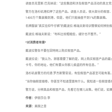
调查员克里斯.巴克纳说：“这些集团和涉及假冒产品活动的真主
警方在洛杉矶港扣押了这些产品。调查人员说，很大部分的假冒
1400万个集装箱到港，但是，他们只能抽查不到1%的集装箱。
名牌服装“真实信仰牛仔裤”的戴波拉.格瑞夫斯培训警察如何辨别
戴波拉.格瑞夫斯说：“布料比较粗糙些，缝针也不整齐。”
*对消费者有害*
戴波拉警告不要在因特网上购买假冒产品。
戴波拉说：“我认为，顾客需要了解的是，网上购买假冒产品的最
卡号，你的地址，他们有要从你那儿偷盗的所有信息。”
洛杉矶县警方的托德.罗杰斯警官说，有些假冒产品甚至可能有害
“当你抽假冒烟卷，你甚至不知道里面有什么。我知道一些假冒香
警方说，分辨真品和假冒产品，先看它在哪儿出售。他们说，如
作者：
伊丽莎白.李
来源：
美国之音