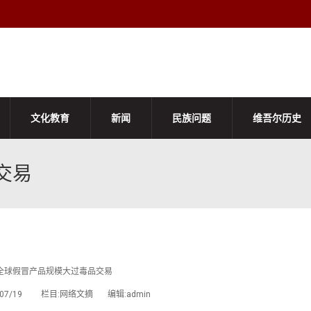
文化教育
新闻
民族问题
维吾尔历史
交易
全球假冒产品规模大过毒品交易
2/07/19 栏目:网络文摘 编辑:admin