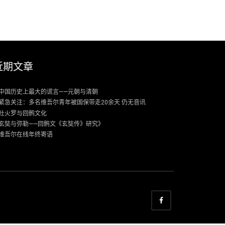
近期文章
中国历史上最大的谎言——元朝与清朝
紧急关注：多名维吾尔青年被国保带走20余天 仍无音讯
吐火罗与回鹘文化
玄奘与弥勒——回鹘文《玄奘传》研究》
维吾尔在线年终寄语