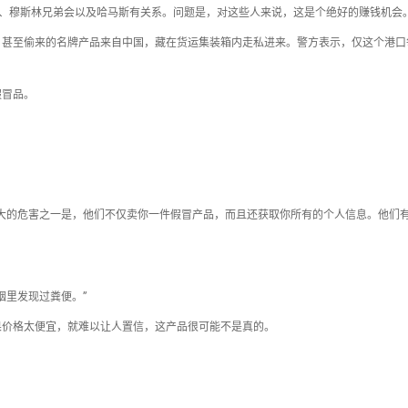
党、穆斯林兄弟会以及哈马斯有关系。问题是，对这些人来说，这是个绝好的赚钱机会。
、甚至偷来的名牌产品来自中国，藏在货运集装箱内走私进来。警方表示，仅这个港口
假冒品。
大的危害之一是，他们不仅卖你一件假冒产品，而且还获取你所有的个人信息。他们
。
烟里发现过粪便。”
果价格太便宜，就难以让人置信，这产品很可能不是真的。