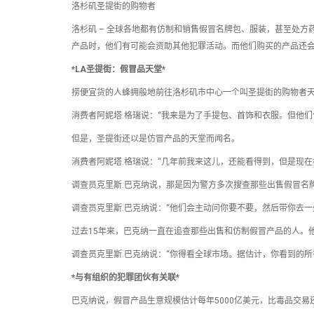
洛杉矶圣提街的购物者
洛杉矶 – 全球各地都有仿制和销售假冒名牌包、服装，甚至处
产品时，他们有可能会资助其他犯罪活动。而他们购买的产品还
*LA圣提街：假冒品天堂*
捞便宜货的人蜂拥般地前往洛杉矶市中心一个叫圣提街的购物者天
消费者阿妮塔.格瑞说：“我来是为了手提包、首饰和衣服。但他们
但是，圣提街还以是仿冒产品的天堂而闻名。
消费者阿妮塔.格瑞说：“几年前我来这儿，还能看得到，但是现在
调查员克里斯.巴克纳说，那是因为警方多次搜查那些出售假冒名
调查员克里斯.巴克纳说：“他们会主动问你要不要，然后带你去一
过去15年来，巴克纳一直在追查那些出售和仿制假冒产品的人。
调查员克里斯.巴克纳说：“你得看全球市场。据估计，你看到的所
*与有组织的犯罪团伙有关联*
巴克纳说，假冒产品生意规模估计每年5000亿美元，比毒品交