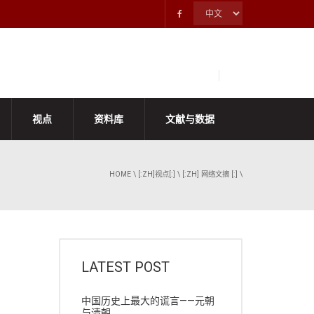
视点
资料库
文献与数据
HOME
\
[:ZH]视点[:]
\
[:ZH] 网络文摘 [:]
\
LATEST POST
中国历史上最大的谎言——元朝
与清朝