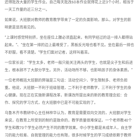
还得批改大量的学生作业。自己每天批改60本作业就得花上近3个小时，相当于
一天工作量的近三分之一。
如果说，大班额对教师的教育教学带来了一定的负面影响，那么，对学生的影
响更是显而易见的。
“上课时感觉特别挤，坐在座位上腰必须直起来，有同学经过的话一排人都得站
起来。”、“坐在第一排的边上最难受了，黑板反光啥也看不见。坐在最后一排也
不舒服，看不清楚。”学生们面对记者，这样叫着苦。
一位家长说：“学生太多，老师一般只能关注两头的学生，也就是尖子生和后进
生，根本顾不了大部分学生。另外，活动场所不够，也影响孩子的身体素质。”
一位老师概括大班额的弊端是三句话：活动空间少、学生限制多、老师负担
重。他说，大班额一不利于班级管理，二不利于老师教学，三不利于学生的身
心健康。现在正在实施新课程改革，新课改所提出来的新的教育理念如：合
作、探究的学习方式，在大班额中已是不可能实现的了。
乌鲁木齐市教研中心主任林梓华认为，教育是需要双向交流的，大班额对学生
来说，在教育上所受到的制约是致命的，教学质量很难保证。一个老师教40个
学生和教70个学生必然产生不同的教学效果。中小学生都是未成年人，自主学
习的能力较差、自我管理的能力也有限，很多时候学生的学习成绩依赖于教师