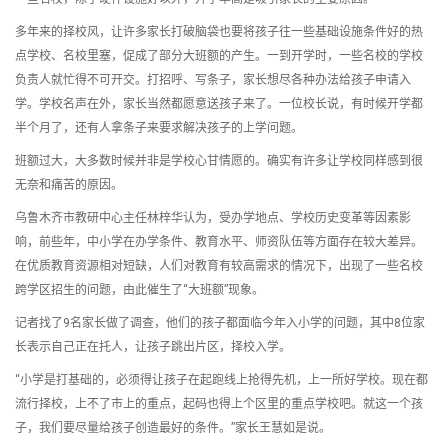
多年来的择校风，让许多家长打破脑袋也要将孩子往一些基础设施条件好的热
点学校、名校里塞，促成了部分大班额的产生。一到开学时，一些名校的学校
负责人就忙得不可开交。打招呼、写条子，家长想尽各种办法给孩子申请入
学。学校名声在外，家长当然都愿意送孩子来了。一位校长说，有时候开学都
半个月了，还有人拿条子来要求解决孩子的上学问题。
班额过大，大多数时候并非是学校心甘情愿的。确实有许多让学校同样感到很
无奈和痛苦的原因。
乌鲁木齐市教研中心主任林梓华认为，受办学地点、学校历史变革等因素影
响，前些年，中小学在办学条件、教育水平、师资队伍等方面存在较大差异。
在优质教育资源相对短缺，人们对教育有较高需求的情况下，出现了一些名校
跨学区招生的问题，由此催生了“大班额”现象。
记者找了9名家长做了调查，他们的孩子都面临今年入小学的问题，其中8位家
长表示自己正在托人，让孩子跳出片区，择校入学。
“小学是打基础的，必须得让孩子在起跑线上抢得先机，上一所好学校。现在都
流行择校，上不了市上的重点，起码也得上个区里的重点学校吧。就这一个孩
子，我们要尽量给孩子创造最好的条件。”家长王慧如是说。