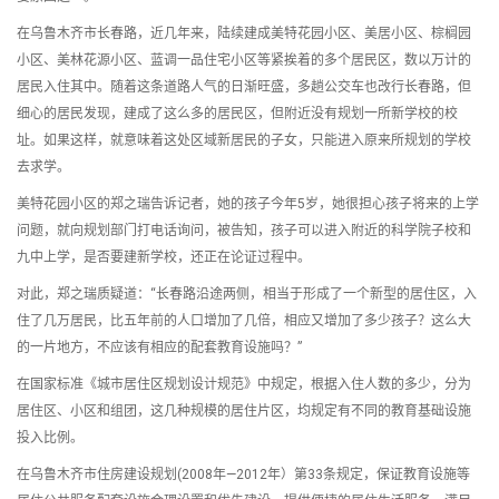
在乌鲁木齐市长春路，近几年来，陆续建成美特花园小区、美居小区、棕榈园
小区、美林花源小区、蓝调一品住宅小区等紧挨着的多个居民区，数以万计的
居民入住其中。随着这条道路人气的日渐旺盛，多趟公交车也改行长春路，但
细心的居民发现，建成了这么多的居民区，但附近没有规划一所新学校的校
址。如果这样，就意味着这处区域新居民的子女，只能进入原来所规划的学校
去求学。
美特花园小区的郑之瑞告诉记者，她的孩子今年5岁，她很担心孩子将来的上学
问题，就向规划部门打电话询问，被告知，孩子可以进入附近的科学院子校和
九中上学，是否要建新学校，还正在论证过程中。
对此，郑之瑞质疑道：“长春路沿途两侧，相当于形成了一个新型的居住区，入
住了几万居民，比五年前的人口增加了几倍，相应又增加了多少孩子？这么大
的一片地方，不应该有相应的配套教育设施吗？”
在国家标准《城市居住区规划设计规范》中规定，根据入住人数的多少，分为
居住区、小区和组团，这几种规模的居住片区，均规定有不同的教育基础设施
投入比例。
在乌鲁木齐市住房建设规划(2008年—2012年）第33条规定，保证教育设施等