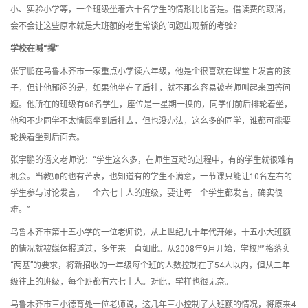
小、实验小学等，一个班级坐着六十名学生的情形比比皆是。借读费的取消，
会不会让这些原本就是大班额的老生常谈的问题出现新的考验？
学校在喊“撑”
张宇鹏在乌鲁木齐市一家重点小学读六年级，他是个很喜欢在课堂上发言的孩
子，但让他郁闷的是，如果他坐在了后排，就不那么容易被老师叫起来回答问
题。他所在的班级有68名学生，座位是一星期一换的，同学们前后排轮着坐，
他和不少同学不太情愿坐到后排去，但也没办法，这么多的同学，谁都可能要
轮换着坐到后面去。
张宇鹏的语文老师说：“学生这么多，在师生互动的过程中，有的学生就很难有
机会。当教师的也有苦衷，也知道有的学生不满意，一节课只能让10名左右的
学生参与讨论发言，一个六七十人的班级，要让每一个学生都发言，确实很
难。”
乌鲁木齐市第十五小学的一位老师说，从上世纪九十年代开始，十五小大班额
的情况就被媒体报道过，多年来一直如此。从2008年9月开始，学校严格落实
“两基”的要求，将新招收的一年级每个班的人数控制在了54人以内，但从二年
级往上的班级，每个班都有六七十人。对此，学样也很无奈。
乌鲁木齐市三小德育处一位老师说，这几年三小控制了大班额的情况，将原来4