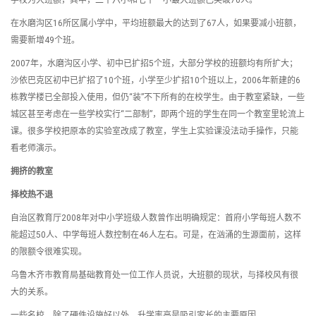
学校为大班额，其中，二十六小和七十一小最大班额已突破70人。
在水磨沟区16所区属小学中，平均班额最大的达到了67人，如果要减小班额，
需要新增49个班。
2007年，水磨沟区小学、初中已扩招5个班，大部分学校的班额均有所扩大；
沙依巴克区初中已扩招了10个班，小学至少扩招10个班以上，2006年新建的6
栋教学楼已全部投入使用，但仍“装”不下所有的在校学生。由于教室紧缺，一些
城区甚至考虑在一些学校实行“二部制”，即两个班的学生在同一个教室里轮流上
课。很多学校把原本的实验室改成了教室，学生上实验课没法动手操作，只能
看老师演示。
拥挤的教室
择校热不退
自治区教育厅2008年对中小学班级人数曾作出明确规定：首府小学每班人数不
能超过50人、中学每班人数控制在46人左右。可是，在汹涌的生源面前，这样
的限额令很难实现。
乌鲁木齐市教育局基础教育处一位工作人员说，大班额的现状，与择校风有很
大的关系。
一些名校，除了硬件设施好以外，升学率高是吸引家长的主要原因。