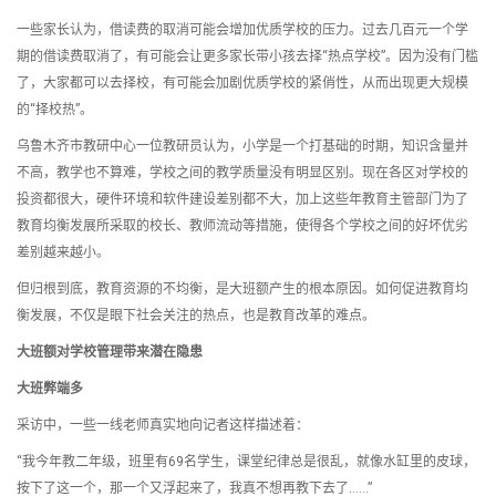
一些家长认为，借读费的取消可能会增加优质学校的压力。过去几百元一个学
期的借读费取消了，有可能会让更多家长带小孩去择“热点学校”。因为没有门槛
了，大家都可以去择校，有可能会加剧优质学校的紧俏性，从而出现更大规模
的“择校热”。
乌鲁木齐市教研中心一位教研员认为，小学是一个打基础的时期，知识含量并
不高，教学也不算难，学校之间的教学质量没有明显区别。现在各区对学校的
投资都很大，硬件环境和软件建设差别都不大，加上这些年教育主管部门为了
教育均衡发展所采取的校长、教师流动等措施，使得各个学校之间的好坏优劣
差别越来越小。
但归根到底，教育资源的不均衡，是大班额产生的根本原因。如何促进教育均
衡发展，不仅是眼下社会关注的热点，也是教育改革的难点。
大班额对学校管理带来潜在隐患
大班弊端多
采访中，一些一线老师真实地向记者这样描述着：
“我今年教二年级，班里有69名学生，课堂纪律总是很乱，就像水缸里的皮球，
按下了这一个，那一个又浮起来了，我真不想再教下去了……”