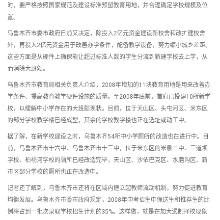
时，要严格按照国家规范及建设标准预留教育用地，并合理确定学校规模及位
置。
乌鲁木齐市委市政府日前又决定，除投入2亿元资金建设新校舍和改扩建校舍
外，再投入2亿元资金用于改善办学条件，配备教学设备，努力缩小城乡差距。
这些方面是从硬件上确保能让超过标准人数的学生分流到新建学校去上学，从
而消除大班额。
乌鲁木齐市教育局相关负责人介绍，2008年增加的11块教育用地是用来改善办
学条件、提高教育教学硬件设施的质量。至2008年底前，首府已投建10所新学
校，以缓解中小学存在的大班额现状。目前，位于天山区、头屯河区、米东区
的部分学校教学楼已经成型，其余的学校教学楼也正在选址或动工中。
据了解，在新学校建设之时，乌鲁木齐54所中小学厕所的改造也在进行中。目
前，乌鲁木齐市十六中、乌鲁木齐市十三中，位于米东区的米泉二中、三道坝
学校、柏杨河学校的厕所已经改造完毕，天山区、沙依巴克区、水磨沟区、新
市区部分学校的厕所也正在改造中。
记者还了解到，乌鲁木齐市还将在区域内建立起教师流动机制，努力促进教育
均衡发展。乌鲁木齐市委市政府规定，2008年中考招生中保送生和推荐生的比
例将占到一批次录取学校招生计划的35%。这样做，就是在加大遏制择校现象