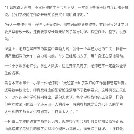
“上课就得大声喊，不然后排的学生会听不见，一堂课下来嗓子疼的连话都不想
说。我们学校的老师都开玩笑说要买个喇叭讲课呢。”
“好大一堆作业啊！改得我头昏脑胀，哪有时间能改得过来，有时候只好让学习
委员帮着改一改，还得要求家长每天给孩子辅导功课、检查作业、签字。没办
法。”
课堂上，老师在黑压压的教室中声嘶力竭，就像一个年轻力壮的车夫，拉着一
辆严重超载的大车，奋力地向前，车头已经跑出去了，可车身还在原地没动。
一位小学数学老师说，学生人数多，往往开学几周了，老师还不一定能叫全学
生的名字。
乌鲁木齐市第十二小学一位老师说：“大班额增加了教师的工作量和管理难度，
还导致学校校舍、师资及相应的配套设施满足不了教学要求，这种情况在天山
区、沙区的中小学校特别突出。说句大实话，每个学校教师的工资是一样的，
但有的教师可能管一个班三四十人的孩子，有的教师就要管六七十人的学生，
大班额的老师肯定也有怨言，工作量太大了。”
一所重点学校的语文老师告诉记者，现在整个社会都对教育的期望值特别高，
由此造成了老师们的教学负担和心理压力都很大。每天除了备课、上课以外，