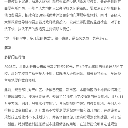
一位教育专家说，解决大班额问题的根本途径是均衡发展教育，关键是政府方
面要有所作为，不能再人为地扩大公办学校之间的差距。要取消公办学校的其
他收费渠道，把政府资源包括优秀师资更多地向薄弱学校倾斜。同时，各级人
大和教育督导机构要加强对政府教育投入、公共资源配置的监督检查，对于有
法不依、执法不严的要追究主要领导人责任。
“少一半的学生，多几倍的关爱”。缩小班额，是当务之急，势在必行。
解决：
多部门在行动
2008年，乌鲁木齐市委市政府决定投资2亿元，在4个中心城区陆续新建22所学
校，部分学校当年秋季投入使用，以解决大班额问题。相关领导表示，今后预
留用地要向教育倾斜。
此前，规划部门对天山区、沙依巴克区、新市区、水磨沟区的土地供应情况进
行摸底调查后，按照建设标准，预留了22所中小学校所需的建设用地，共64.11
万平方米。同时，乌鲁木齐市规定，今后对规划中确定的教育用地，任何人不
得擅自改变和侵占。对开发商不按规划要求配建学校和幼儿园的，在建设项目
规划竣工验收时不予规划认可，并监督和督促开发商按规划实施建设。对于城
市新区，特别是撤村建居后城市建设储备的用地，在进行建设项目选址规划