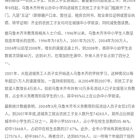
殊的群体——农民工子女。农民工子女进城后，最重要的问题就是上学。自2004
年9月起，乌鲁木齐所有公办中小学向进城务工农民工子女不设门槛敞开了大
门。凡是“五证”（即原籍户口本、暂住证、租房合同书、就业单位证明或营业执
照、转学证明）齐全的农民工子女均可在城镇中小学就读，同时减免借读费。
据乌鲁木齐市教育局相关人士介绍，1996年以来，乌鲁木齐市中小学生人数呈
现连年增长的态势。1996年为18万人，2001年为25万，2004年为30万人。
2004年以后至2008年，增长的速度迅速上升。到2008年，首府中小幼学生总
数首次突破40万，达到41万，在增加的生源中，外来人员子女占到了四分之
一。
2001年，大批进城务工人员子女开始进入乌鲁木齐的学校学习，这种情况以每
年超过1万人的速度增加，一直持续到现在。从2004年到2007年，农民工子女
就读人数增长4万余人。目前乌鲁木齐市共有10万多名流动人口子女接受义务教
育，占全市义务教育阶段学生的1/3，其中95%以上在公办中小学就读。
最新统计数据表明，2004年3月,乌鲁木齐市义务教育阶段流动人员子女仅3万余
人。到2007年年底,进城务工就业农民工子女人数升至74263人，其所占比例是
城市中小学生的三分之一。其中小学55518人，占小学在校生总数的35.46%，
初中15668人，占初中在校生总数的27.67%。此外，全市小学尚有其他流动人
口7576人，初中3867人。两者合计，达到85706人。以一所每个年级四个班的