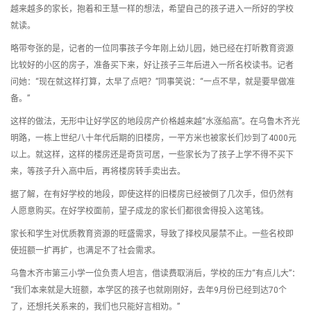
越来越多的家长，抱着和王慧一样的想法，希望自己的孩子进入一所好的学校
就读。
略带夸张的是，记者的一位同事孩子今年刚上幼儿园，她已经在打听教育资源
比较好的小区的房子，准备买下来，好让孩子三年后进入一所名校读书。记者
问她：“现在就这样打算，太早了点吧？”同事笑说：“一点不早，就是要早做准
备。”
这样的做法，无形中让好学区的地段房产价格越来越“水涨船高”。在乌鲁木齐光
明路，一栋上世纪八十年代后期的旧楼房，一平方米也被家长们炒到了4000元
以上。就这样，这样的楼房还是奇货可居，一些家长为了孩子上学不得不买下
来，等孩子升入高中后，再将楼房转手卖出去。
据了解，在有好学校的地段，即使这样的旧楼房已经被倒了几次手，但仍然有
人愿意购买。在好学校面前，望子成龙的家长们都很舍得投入这笔钱。
家长和学生对优质教育资源的旺盛需求，导致了择校风屡禁不止。一些名校即
使班额一扩再扩，也满足不了社会需求。
乌鲁木齐市第三小学一位负责人坦言，借读费取消后，学校的压力“有点儿大”：
“我们本来就是大班额，本学区的孩子也就刚刚好，去年9月份已经到达70个
了，还想托关系来的，我们也只能好言相劝。”