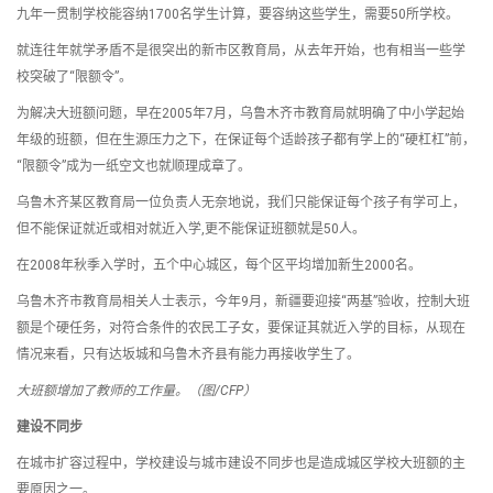
九年一贯制学校能容纳1700名学生计算，要容纳这些学生，需要50所学校。
就连往年就学矛盾不是很突出的新市区教育局，从去年开始，也有相当一些学
校突破了“限额令”。
为解决大班额问题，早在2005年7月，乌鲁木齐市教育局就明确了中小学起始
年级的班额，但在生源压力之下，在保证每个适龄孩子都有学上的“硬杠杠”前，
“限额令”成为一纸空文也就顺理成章了。
乌鲁木齐某区教育局一位负责人无奈地说，我们只能保证每个孩子有学可上，
但不能保证就近或相对就近入学,更不能保证班额就是50人。
在2008年秋季入学时，五个中心城区，每个区平均增加新生2000名。
乌鲁木齐市教育局相关人士表示，今年9月，新疆要迎接“两基”验收，控制大班
额是个硬任务，对符合条件的农民工子女，要保证其就近入学的目标，从现在
情况来看，只有达坂城和乌鲁木齐县有能力再接收学生了。
大班额增加了教师的工作量。（图/CFP）
建设不同步
在城市扩容过程中，学校建设与城市建设不同步也是造成城区学校大班额的主
要原因之一。