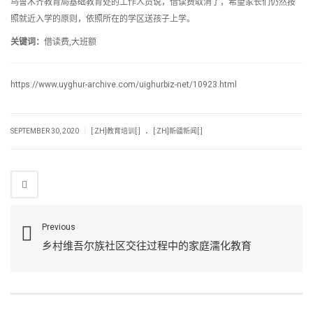
乌鲁木齐教育局基础教育处的工作人员说，借读费取消了，希望家长们仍然按
照就近入学的原则，依照所在的学区送孩子上学。
关键词：
借读费,大班额
https://www.uyghur-archive.com/uighurbiz-net/10923.html
.
|
SEPTEMBER 30, 2020
[:ZH]教育培训[:]
[:ZH]新疆新闻[:]
Previous
乡村维吾尔族社区交往过程中的家庭濡化教育