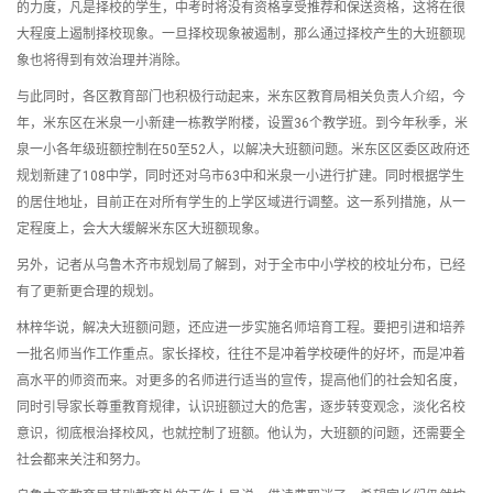
的力度，凡是择校的学生，中考时将没有资格享受推荐和保送资格，这将在很
大程度上遏制择校现象。一旦择校现象被遏制，那么通过择校产生的大班额现
象也将得到有效治理并消除。
与此同时，各区教育部门也积极行动起来，米东区教育局相关负责人介绍，今
年，米东区在米泉一小新建一栋教学附楼，设置36个教学班。到今年秋季，米
泉一小各年级班额控制在50至52人，以解决大班额问题。米东区区委区政府还
规划新建了108中学，同时还对乌市63中和米泉一小进行扩建。同时根据学生
的居住地址，目前正在对所有学生的上学区域进行调整。这一系列措施，从一
定程度上，会大大缓解米东区大班额现象。
另外，记者从乌鲁木齐市规划局了解到，对于全市中小学校的校址分布，已经
有了更新更合理的规划。
林梓华说，解决大班额问题，还应进一步实施名师培育工程。要把引进和培养
一批名师当作工作重点。家长择校，往往不是冲着学校硬件的好坏，而是冲着
高水平的师资而来。对更多的名师进行适当的宣传，提高他们的社会知名度，
同时引导家长尊重教育规律，认识班额过大的危害，逐步转变观念，淡化名校
意识，彻底根治择校风，也就控制了班额。他认为，大班额的问题，还需要全
社会都来关注和努力。