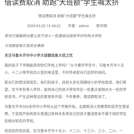
借读费取消 助跑“大班额”学生喊太挤
借读费取消 助跑“大班额”学生喊太挤
2009-03-20 15:44:02 作者：admin 新华网
家长打破脑袋也要让孩子进入一些基础设施条件好的热点学校
大班额容易引发安全事故
关注乌鲁木齐市中小学大班额现象大班之忧
我的孩子下学期能转到你们学校上学吗？”从今春开学至今，乌鲁木齐市十五
小、十二小等学校办公室的电话里，不时传来家长们这样的询问。
家长们的想法很现实，他们的孩子，目前大多在规模较小的学校就读，他们希
望，在今年秋季入学时，能将自己的孩子转到市区一些重点或相对大一些的学
校读书。产生这种想法的客观条件是：今年春季，借读费取消了。
乌鲁木齐市300多所中小学校从这个学期开始，全面取消义务教育阶段学生借读
费。于是就开始有家长想通过各种关系将自己的孩子塞进原本不属于他的学区
的相对知名的学校。
而目前的现状是，在乌鲁木齐市十五小、十二小、十三小、三小、二小、一