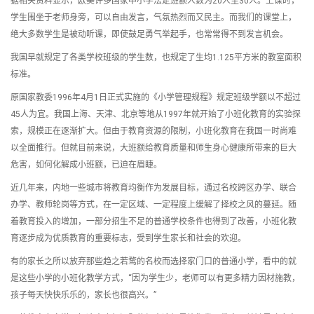
据相关资料显示，欧美许多国家中小学法定班额人数为20人至30人。上课时，
学生围坐于老师身旁，可以自由发言，气氛热烈而又民主。而我们的课堂上，
绝大多数学生是被动听课，即使鼓足勇气举起手，也常常得不到发言机会。
我国早就规定了各类学校班级的学生数，也规定了生均1.125平方米的教室面积
标准。
原国家教委1996年4月1日正式实施的《小学管理规程》规定班级学额以不超过
45人为宜。我国上海、天津、北京等地从1997年就开始了小班化教育的实验探
索，规模正在逐渐扩大。但由于教育资源的限制，小班化教育在我国一时尚难
以全面推行。但就目前来说，大班额给教育质量和师生身心健康所带来的巨大
危害，如何化解成小班额，已迫在眉睫。
近几年来，内地一些城市将教育均衡作为发展目标，通过名校跨区办学、联合
办学、教师轮岗等方式，在一定区域、一定程度上缓解了择校之风的蔓延。随
着教育投入的增加，一部分招生不足的普通学校条件也得到了改善，小班化教
育逐步成为优质教育的重要标志，受到学生家长和社会的欢迎。
有的家长之所以放弃那些趋之若鹜的名校而选择家门口的普通小学，看中的就
是这些小学的小班化教学方式，“因为学生少，老师可以有更多精力因材施教，
孩子每天快快乐乐的，家长也很高兴。”