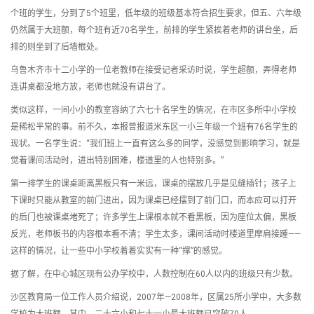
个班的学生，分到了5个班里，低年级的班级基本符合招生要求，但五、六年级
仍然属于大班额，每个班有近70名学生，前排的学生紧挨着老师的讲台坐，后
排的则坐到了后墙根处。
乌鲁木齐市十二小学的一位老教师在接受记者采访时说，学生超额，弄得老师
连讲桌都没地方放，老师也就没有讲台了。
类似这样，一间小小的教室容纳了六七十名学生的情况，在市区多所中小学校
是稀松平常的事。前不久，本报曾报道米东区一小三年级一个班有76名学生的
现状。一名学生说：“我们班上一直有这么多的同学，没感觉到影响学习，就是
觉着课间活动时，进出特别困难，楼道里的人也特别多。”
第一排学生的课桌距离黑板只有一米远，课桌的摆放几乎是见缝插针；孩子上
下课时只能从教室的前门进出，因为课桌已经摆到了前门口，而本应可以打开
的后门也被课桌堵死了；许多学生上课根本就不看黑板，因为座位太偏，黑板
反光，老师板书的内容根本看不清；学生太多，课间活动时楼道里摩肩接踵——
这样的情况，让一些中小学校着着实实有一种“撑”的感觉。
据了解，在中心城区现有公办学校中，人数控制在60人以内的班级只有少数。
沙区教育局一位工作人员介绍说，2007年—2008年，区属25所小学中，大多数