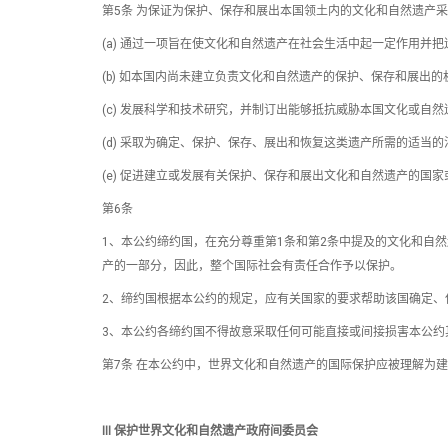
第5条 为保证为保护、保存和展出本国领土内的文化和自然遗产
(a) 通过一项旨在使文化和自然遗产在社会生活中起一定作用并
(b) 如本国内尚未建立负责文化和自然遗产的保护、保存和展
(c) 发展科学和技术研究，并制订出能够抵抗威胁本国文化或自
(d) 采取为确定、保护、保存、展出和恢复这类遗产所需的适当
(e) 促进建立或发展有关保护、保存和展出文化和自然遗产的国
第6条
1、本公约缔约国，在充分尊重第1条和第2条中提及的文化和自
产的一部分，因此，整个国际社会有责任合作予以保护。
2、缔约国根据本公约的规定，应有关国家的要求帮助该国确定、
3、本公约各缔约国不得故意采取任何可能直接或间接损害本公约
第7条 在本公约中，世界文化和自然遗产的国际保护应被理解为
Ⅲ 保护世界文化和自然遗产政府间委员会