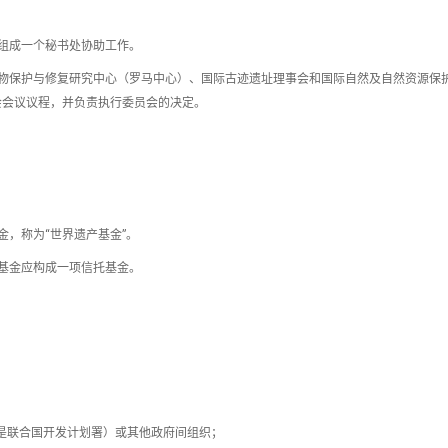
组成一个秘书处协助工作。
物保护与修复研究中心（罗马中心）、国际古迹遗址理事会和国际自然及自然资源保
会会议议程，并负责执行委员会的决定。
，称为“世界遗产基金”。
基金应构成一项信托基金。
别是联合国开发计划署）或其他政府间组织；