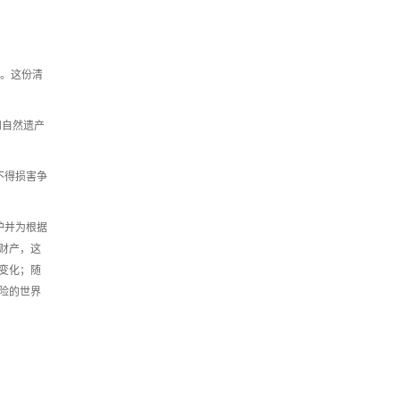
单。这份清
和自然遗产
不得损害争
护并为根据
财产，这
变化；随
险的世界