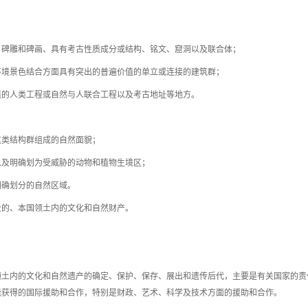
、碑雕和碑画、具有考古性质成分或结构、铭文、窟洞以及联合体；
环境景色结合方面具有突出的普遍价值的单立或连接的建筑群；
值的人类工程或自然与人联合工程以及考古地址等地方。
这类结构群组成的自然面貌；
以及明确划为受威胁的动物和植物生境区；
明确划分的自然区域。
及的、本国领土内的文化和自然财产。
国领土内的文化和自然遗产的确定、保护、保存、展出和遗传后代，主要是有关国家的责
能获得的国际援助和合作，特别是财政、艺术、科学及技术方面的援助和合作。