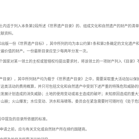
土内适于列入本条第2段所述《世界遗产目录》的、组成文化和自然遗产的财产的清
文献资料。
和出版一份《世界遗产目标》，其中所列的均为本公约第1条和第2条确定的文化遗产
普遍价值的财产。一份最新目录应至少每两年分发一次。
个国家对某一领土的主权或管辖权均提出要求时，将该领土的一项财产列入《目录》
产目录》，其中所列财产均为载于《世界遗产目录》之中，需要采取重大活动加以保
有这类活动的费用概算，并只可包括文化和自然遗产中受到下述严重的特殊危险威胁的
速发展计划造成的消失威胁；土地的使用变动或易主造成的破坏；未知原因造成的重大
、山崩；火山爆发；水位变动、洪水和海啸等。委员会在紧急需要时可随时在《处于危
段中提及的目录所依据的标准。
的申请之前，应与有关文化或自然财产所在缔约国磋商。