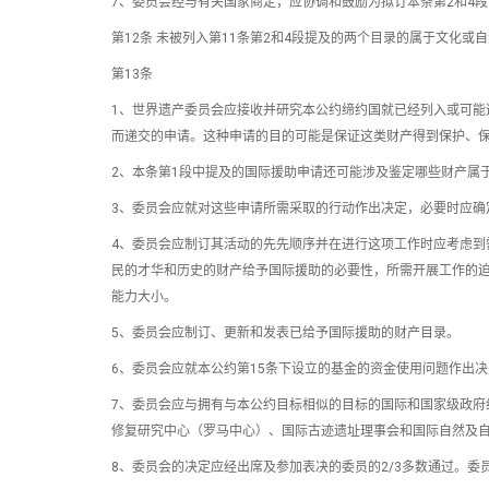
7、委员会经与有关国家商定，应协调和鼓励为拟订本条第2和4
第12条 未被列入第11条第2和4段提及的两个目录的属于文化
第13条
1、世界遗产委员会应接收并研究本公约缔约国就已经列入或可能
而递交的申请。这种申请的目的可能是保证这类财产得到保护、
2、本条第1段中提及的国际援助申请还可能涉及鉴定哪些财产属
3、委员会应就对这些申请所需采取的行动作出决定，必要时应确
4、委员会应制订其活动的先先顺序并在进行这项工作时应考虑到
民的才华和历史的财产给予国际援助的必要性，所需开展工作的
能力大小。
5、委员会应制订、更新和发表已给予国际援助的财产目录。
6、委员会应就本公约第15条下设立的基金的资金使用问题作出
7、委员会应与拥有与本公约目标相似的目标的国际和国家级政府
修复研究中心（罗马中心）、国际古迹遗址理事会和国际自然及
8、委员会的决定应经出席及参加表决的委员的2/3多数通过。委