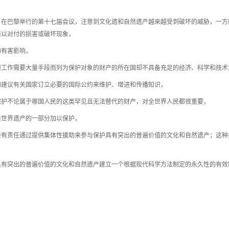
月21日在巴黎举行的第十七届会议，注意到文化遗和自然遗产越来越受到破坏的威胁，一
难以对付的损害或破坏现象，
的有害影响，
项工作需要大量手段而列为保护对象的财产的所在国却不具备充足的经济、科学和技术
和建议有关国家订立必要的国际公约来维护、增进和传播知识，
保护不论属于哪国人民的这类罕见且无法替代的财产，对全世界人民都很重要，
类世界遗产的一部分加以保护，
会有责任通过提供集体性援助来参与保护具有突出的普遍价值的文化和自然遗产；这种
具有突出的普遍价值的文化和自然遗产建立一个根据现代科学方法制定的永久性的有效