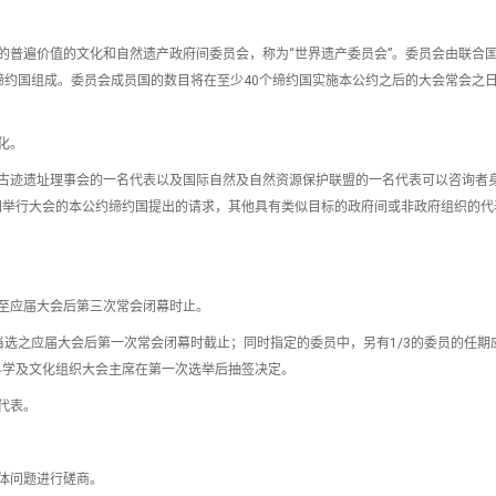
的普遍价值的文化和自然遗产政府间委员会，称为“世界遗产委员会”。委员会由联合
缔约国组成。委员会成员国的数目将在至少40个缔约国实施本公约之后的大会常会之日
化。
古迹遗址理事会的一名代表以及国际自然及自然资源保护联盟的一名代表可以咨询者
间举行大会的本公约缔约国提出的请求，其他具有类似目标的政府间或非政府组织的代
至应届大会后第三次常会闭幕时止。
当选之应届大会后第一次常会闭幕时截止；同时指定的委员中，另有1/3的委员的任期
科学及文化组织大会主席在第一次选举后抽签决定。
代表。
体问题进行磋商。