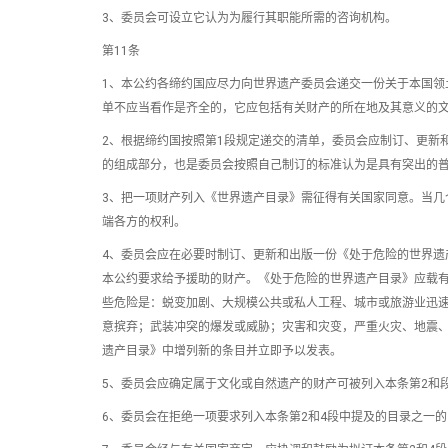
3、委员会可设立它认为为履行其职能所需的咨询机构。
第11条
1、本公约各缔约国应尽力向世界遗产委员会递交一份关于本国领
单不应当看作是齐全的，它应包括有关财产的所在地及其意义的
2、根据缔约国按照第1段规定递交的清单，委员会应制订、更新
的组成部分，也是委员会按照自己制订的标准认为是具有突出的
3、把一项财产列入《世界遗产目录》需征得有关国家同意。当几
端各方的权利。
4、委员会应在必要时制订、更新和出版一份《处于危险的世界遗
本公约要求给予援助的财产。《处于危险的世界遗产目录》应载
些危险是：蜕变加剧、大规模公共或私人工程、城市或旅游业迅
意摈弃；武装冲突的爆发或威胁；灾害和灾变，严重火灾、地震
遗产目录》中增列新的条目并立即予以发表。
5、委员会应确定属于文化或自然遗产的财产可被列入本条第2和
6、委员会在拒绝一项要求列入本条第2和4段中提及的目录之一