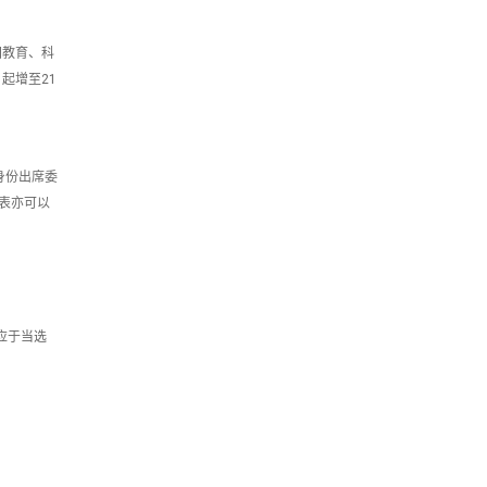
国教育、科
起增至21
身份出席委
表亦可以
应于当选