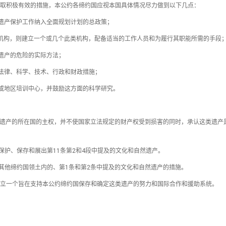
采取积极有效的措施，本公约各缔约国应视本国具体情况尽力做到以下几点：
把遗产保护工作纳入全面规划计划的总政策；
出的机构，则建立一个或几个此类机构，配备适当的工作人员和为履行其职能所需的手段
然遗产的危险的实际方法；
的法律、科学、技术、行政和财政措施；
家或地区培训中心，并鼓励这方面的科学研究。
然遗产的所在国的主权，并不使国家立法规定的财产权受到损害的同时，承认这类遗产
保护、保存和展出第11条第2和4段中提及的文化和自然遗产。
其他缔约国领土内的、第1条和第2条中提及的文化和自然遗产的措施。
建立一个旨在支持本公约缔约国保存和确定这类遗产的努力和国际合作和援助系统。