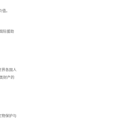
价值。
国际援助
世界各国人
类财产的
文物保护与