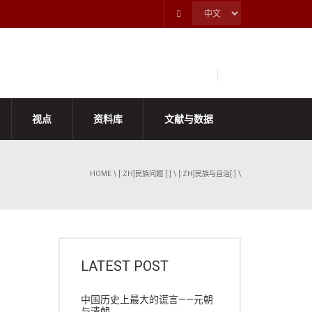
视点
资料库
文献与数据
HOME
\
[:ZH]民族问题 [:]
\
[:ZH]民族与自治[:]
\
LATEST POST
中国历史上最大的谎言——元朝
与清朝