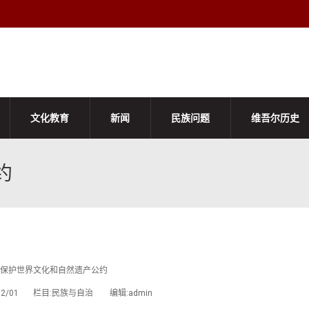
文化教育
新闻
民族问题
维吾尔历史
约
保护世界文化和自然遗产公约
/02/01 栏目:民族与自治 编辑:admin