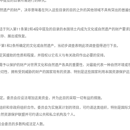
段中提及的目录所需进行的研究。
或自然遗产的财产，决非意味着在列入这些目录的目的之外的其他领域不具有突出的普遍
适于列入第11条第2和4段中提及的目录的本国领土内成为文化或自然遗产的财产要求
保存、展出或恢复。
于第1和2条所确定的文化或自然遗产，当初步调查表明此项调查值得进行下去。
定其援助的性质和程度，并授权以它名义与有关政府作出必要的安排。
需予以保护的财产对世界文化和自然遗产各具的重要性、对最能代表一种自然环境或
迫切性、拥有受到威胁的财产的国家现有的资源、特别是这些国家利用本国资源保护这
决定。委员会应设法增加这类资金，并为此目的采取一切有益的措施。
组织和非政府组织合作。委员会为实施其计划的项目，可约请这类组织，特别是国际
自然资源保护联盟并可约请公共和私立机构及个人。
员会委员的多数构成法定人数。