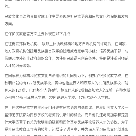
的。
民族文化自治的具体实施工作主要表现在对民族语言和民族文化的保护和发展
方面。
在保护民族语言方面主要体现在以下几点：
在征得联邦执政机构、 联邦主体执政机构和地方自治机构的许可后，在国家、
地方教育机构创建用民族语言教学的班级或者是学习小组；培养民族干部；与
俄联邦境外的非政府组织合作，为使用民族语言创造条件，特别是注重对师范
人才的培养等等。
在国家权力机构和民族文化自治组织的共同努力下，创办了很多民族学校，在
秋明州就约有197所民族学校，其中包括曼西人和汉蒂人的68所民族学校、鞑
靼人的121所、巴什基尔人的4所、楚瓦什人的2所和高加索人的2所；在鄂木斯
克州有29所日耳曼人学校、22所鞑靼人学校、17所哈萨克人学校。
在上述这些民族学校里还专门开设有民族语言的选修课。在秋明国立大学及一
些师范学院都为民族学校的老师提供培训的机会。而且他们还与高加索和楚瓦
什大学签署了有关为秋明州的鞑靼和巴什基尔民族学校培养人才的协议。为了
提升民族教育工作者的技能，还增设了语音室，并为深入学习民族文化创造条