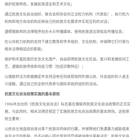
保护民族特色、发展民族语言和艺术文化；
通过民族文化自治组织、联合会和协会向立法权力机构（代表处）、执行权力
机构和地方自治机构反映自己的民族文化需求并实现互利的对话；
遵照俄联邦的法律程序创办大众传播媒体，使用民族语言获取及传播信息；
在公共权力机构的支持下建立教育和学术组织、文化机构，并保障它们行使与
相关法律相适应的职能；
保护和丰富民族历史及文化遗产、自由获得民族文化珍品、复兴和发展民间工
艺、遵循民族传统和风俗习惯（包括宗教特征）；
以俄联邦法为依据确定并支持没有任何歧视地同外国公民、社会组织的人道主
义接触，通过自己的全权代表参与国际非政府组织的活动。
民族文化自治政策实施的基本原则
1996年出台的《民族文化自治法》标志着在俄联邦民族文化自治政策的正式实
施，与此同时，相关法律还规定了实施民族文化自治政策的基本原则。这些原
则主要有：
公民自主地选择自身对某个民族共同体的归属，并保障他们免遭暴力威胁或来
自反对方的影响，也不必担心因此受到惩罚或被迫做出某种决定；民族文化自