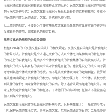
治组织通过自我组织和自我管理维持正常的运转；民族文化自治组织的内部结
构可采取多种形式；民族文化自治组织可接受社会各界的支持和援助；尊重不
同民族共同体公民的语言、文化、传统和风俗习惯。
以上原则的制定，主要是为了使实施民族文化自治政策的实体在实践中更好地
发挥自身的作用，完成自己的预定目标。
民族文化自治组织的地位及职能
根据1996年的《民族文化自治法》的相关规定，民族文化自治组织是社会组织
的特殊形式。社会组织是个人通过联合的方式以个体之间某种共同的特征为目
的而进行的自我组织，是由多个个体联合组成的社会集体的自然发展形式。社
会组织的成立与其目标的实现应当对社会是有益的，也就是说它的成立同时要
考虑到其他个体或联合体的感受，而不是该联合体及国家的短期利益。俄罗斯
宪法也明确规定了社会组织的权力，即组织的权力属于每一个个体，该权力受
到法律的保护；国家保障社会组织的自由，除了违背法规而组建的组织外，国
家无权限定社会组织的目的和任务，干涉他们的内部活动；任何人不能被强迫
加入到某个社会组织。
民族文化自治组织作为社会组织的特殊形式，其特殊性在于：一是它的形成专
门以保护民族的生活方式、传承民族文化、发展民族语言为目的；二是能够得