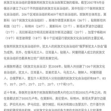
民族文化自治组织是俄联邦民族文化自治政策实施的载体。截至2007年9月全
俄总计建立了632个不同层级的民族文化自治组织，其中包括17个联邦民族文
化自治组织、206个区域自治组织和409个地方自治组织。就联邦主体而言，莫
斯科（65个民族文化自治组织）、斯维尔德里夫斯克州（36个）、鞑靼斯坦共
和国（32个）、秋明州（24个）、莫斯科州（21个）、斯塔夫罗波尔边疆区
（21个）、克拉斯诺达尔和克拉斯诺亚尔斯克边疆区（20个）、加里宁格勒州
（19个）和圣彼得堡（18个）等十个区域是行使民族文化自治权的主要区域。
在联邦民族文化自治组织中，犹太人的民族文化自治组织“俄罗斯犹太人协会”最
为成熟。另外，在俄乌克兰人、日耳曼人、鞑靼人、阿塞拜疆人成立的民族文
化自治组织也都具有比较广阔的发展空间。
从俄联邦通过《民族文化自治法》至2008年，鞑靼人共创建了106个民族文化
自治组织，犹太人、日耳曼人、亚美尼亚人、乌克兰人、朝鲜人、阿塞拜疆
人、白俄罗斯人、楚瓦什人和茨冈人分别创建的民族文化自治组织有88个、83
个、35个、29个、25个、22个、20个、17个和13个。
近十年来，各联邦主体用于民族政策的经费大约在20万到2000万卢布之间，而
在首都达到了5000万卢布。在莫斯科、奥伦堡州、秋明州、斯塔夫罗波尔边疆
区、萨拉托夫州、萨马拉区、彼尔姆区、科米共和国以及楚瓦什、巴什基尔共
和国和雅库特共和国，对民族文化自治组织各方面的支持还是令人比较满意