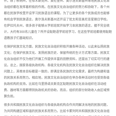
件。除了秋明州，在鄂木斯克州、奥伦堡州、奥尔洛夫斯基州等地民族文化自
治组织都在发挥着积极的作用。在民族文化自治组织的努力和协助下，各个州
都在民族学校里开设学习民族语言的课程，为了让更多的各个民族成员也能够
有机会学到民族语言，奥尔洛夫斯基州还开设了犹太和亚美尼亚星期日学校。
在萨拉托夫州，很多孩子能够从学前班就开始学习本民族的语言，据不完全统
计，大约有300名儿童在７所开设鞑靼语学前班学习，在这些学前班都使用鞑靼
语教孩子们基础知识。
在保护民族文化方面，民族文化自治组织积极开展各种活动，以此来弘扬民族
文化；在保护民族文化、发扬民族历史、保留传统的生计方式等方面，民族文
化自治组织不仅为他们开展工作提供丰富的田野资料，还提出了切实可行的建
议。总之，国家各级执政机构、各级文化机构及民族文化自治组织在解决民族
问题上，其根本目标都是一致的，即满足各民族的文化需求，最终为构建和谐
的民族关系而努力。相应地，民族文化自治组织在举办各种活动时也受到各级
执政机构的支持。比如在乌里扬诺夫斯克区鞑靼民族文化自治组织在活动经
费、器材等方面都得到执政机关的协助，而且，组织的部分财政收入由区域预
算负担。
很多共和国民族文化自治组织与各级执政机构合作共同解决当地的民族问题，
为共同构建区域和谐的民族关系而努力。比如卡累列阿共和国民族文化自治组