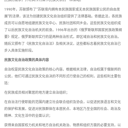
民族的需求，并将其作为调节民族关系的一种策略。
1990年，苏联颁布了“苏联境内拥有本民族国家或无本民族国家公民的自由发
展”的法律，该法为创建民族文化自治组织提供了法律基础。依据此法，各民族
成员可以自愿地组建民族文化中心、民族社团和同乡会。这些民族文化组织成
了以后民族文化自治机关的前身。1996年出台的《俄罗斯联邦国家民族政策纲
要》规定，俄罗斯联邦实行的是两种自治形式，即区域自治和民族文化自治。
随后又颁布了《民族文化自治法》及相关决议，这些都标志着民族文化自治已
步入具体实施阶段。
民族文化自治政策的具体内容
自治权是民族文化自治政策的核心内容。根据相关法律，自治权属于俄联邦的
公民，他们可通过民族文化自决的不同形式行使自己的权利，这些权利主要包
括：
在民族成员相对聚居的地方建立自治组织；
在自治法行使职能的范围内建立社会联合组织及协会，以促进民族语言和文化
的保护和发展，促进对民族群体在本居民点、本地区乃至全国的社会、政治及
精神、文化生活中的全面认识；
获得来自国家权力机关和地方自治机关政治、物质和组织方面的必要支持，以