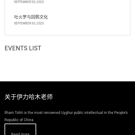
SEPTEMBER 30, 2020
吐火罗与回鹘文化
SEPTEMBER 30, 2020
EVENTS LIST
关于伊力哈木老师
Ilham Tohti is the most renowned Uyghur public intellectual in the People’s
Republic of China.
Read more