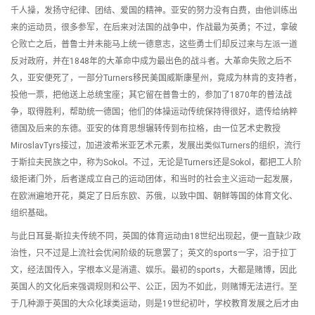
千人操，发扬守纪律、团结、爱国的精神。亚安的努力没有白费，由他训练出
来的运动员，很多参军，在后来对法国的战争中，作战最为英勇；不过，拿破
仑败亡之后，普鲁士并未能马上统一德意志，这些勇士们却反过来与左派一道
反对政府，并在1848年的大革命中成为最出色的战斗者。大革命失败之后不
久，亚安便死了，一部分Turners移民美国威斯康星州，竟成为林肯的支持者，
投他一票，把他送上总统宝座；其它留在普鲁士的，参加了1870年的普法战
争，取得胜利，帮助统一德国；他们的体操运动传统保持得很好，遗传给纳粹
德国及后来的东德。亚安的体育思想辗转传到布拉格，由一位艺术史教授
MiroslavTyrs接过，加进波希米亚艺术元素，发展出类似Turners的组织，流行
于斯拉夫民族之中，称为Sokol。不过，无论是Turners还是Sokol，都把工人阶
级拒诸门外，后者遂成立自己的运动团体，和当时的社会主义运动一起发展，
在欧洲遍地开花，奠定了日后东欧、苏俄，以致中国、朝鲜等国的体育文化、
组织基础。
与此日耳曼-斯拉夫传统不同，英国的体育运动由18世纪出现起，便一直缺少政
治性，只不过是上流社会优闲阶级的玩意罢了；英文的sports一字，沿于拉丁
文，经法国传入，字根本义是消遣、娱乐。最初的sports，大都是赌博，因此
英国人的文化后来强调规则和公平、公正，因为不如此，则赌博无法进行。至
于几种源于英国的大众化球类运动，则是19世纪初叶，学校教育发展之后才由