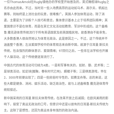
一位ThomasArnold在Rugby镇他办的学校里开始普及的，英式橄榄球Rugby之
名亦由此而来。不过，当时另一些入场费高昂的运动如马术、高尔夫、帆船比
赛等，则始终是上流社会的玩意，很难推广。英国人参加体育运动，除了消
遣，主要是为了训练个人技巧和意志，集体意识基本上止于培养团队精神；其
爱国意识不是在体育，而是在其它文化活动如教育、军训中形成的。这个盎格
鲁.撒克逊体育传统流行于所有英语国家及前英国殖民地，故香港自不能幸免，
大多数香港人很自然地认为体育无政治，此是原因之一。不过，这个传统并不
涵盖整个香港；左派爱国学校中的体育观念来自新中国，故源于日耳曼.斯拉夫
传统，包含强烈的群体意识、爱国情绪；97回归之后，一些非左派学校也开展
千人操活动，这个传统便逐渐流行了。
中国古代的体育活动可归结为4类，一是和军事有关的，如射、御、武术等；二
是球类活动，如足球(蹴鞠，春秋时代已有)、踢毽子等；三是棋类游戏，早在
2、3000年前便出现了；四是一些民俗时令性的，如赛龙舟等。总的来说，这
些大都是健身、消闲、娱乐活动，缺乏政治性，故与上述盎格鲁.撒克逊体育传
统较接近。
新中国采用的日耳曼.斯拉夫体育传统，在改革开放之后减弱；在欧风美雨的影
响下，接受了奥运无政治的口号，但意识中还是以故有的日耳曼-斯拉夫传统为
主。这除了是惯性，还因为奥运本身有强烈的政治内涵。