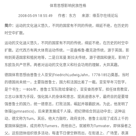
体育思想影响民族性格
2008-05-09 18:55:49 作者：东方 来源：维吾尔在线论坛
简介：
运动的文化涵义悠久，不同的国家有不同的传统，绵延不绝，在历史的
时空中扩散。
运动的文化涵义悠久，不同的国家有不同的传统，绵延不绝，在历史的时空中
扩散。近代西方有两大体育运动传统，一是盎格鲁-撒克逊传统，源于英国，影
响到英语国家和殖民地等，二是日耳曼.斯拉夫传统，源于德国和捷克，影响了
东欧及共产世界。两者对运动的文化意义和社会功用的理解，大异其趣。
德国体育思想由普鲁士人亚安(FriedrichLudwigJahn，1778-1852)奠基。当时
的德国尚未统一，主要指普鲁士，国力和法国比差了一截。亚安早年习哲学，
是个书生；一806年，普鲁士军队败给拿破仑，亚安奋而参军，担任体育教官，
立志以体育为手段，强化国人的身体和意志、提高道德水平，最终目的是要增
强普鲁士的国力，统一德意志，打败法国，崛起并雄霸欧洲。为此，他发明了
体操(gymnastics)，后来更发展成千人操，把纪律结合到运动中去；这种运
动，德文称为Turn。其后，他大力鼓吹，政府支持，普鲁士出现了成百上千的
爱国体操团体，成员称为Turners，而他自己，就被称为Turnvater，即体操者之
父。这些团体组织很多活动，每逢节日便空群而出，在街道上、广场里，表演