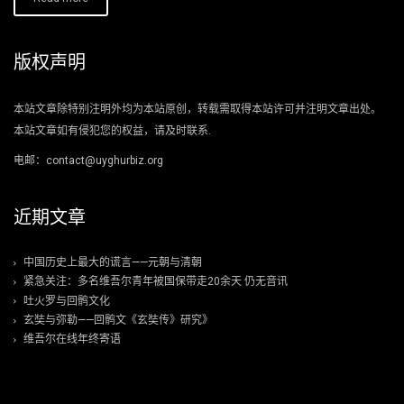
版权声明
本站文章除特别注明外均为本站原创，转载需取得本站许可并注明文章出处。
本站文章如有侵犯您的权益，请及时联系.
电邮：contact@uyghurbiz.org
近期文章
中国历史上最大的谎言——元朝与清朝
紧急关注：多名维吾尔青年被国保带走20余天 仍无音讯
吐火罗与回鹘文化
玄奘与弥勒——回鹘文《玄奘传》研究》
维吾尔在线年终寄语