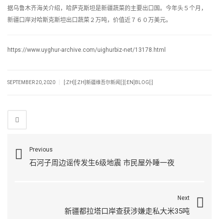
据乌鲁木齐海关介绍，哈萨克斯坦是新疆蔬菜的主要出口国。今年头５个月，
新疆口岸对哈斯克斯坦出口蔬菜２万吨，价值近７６０万美元。
https://www.uyghur-archive.com/uighurbiz-net/13178.html
|
SEPTEMBER 20, 2020
[:ZH][:ZH]新疆维吾尔新闻[:][:EN]BLOG[:]
Previous
石河子周边谣传发生6级地震 市民屋外睡一夜
Next
新疆都拉塔口岸查获涉嫌走私大米35吨