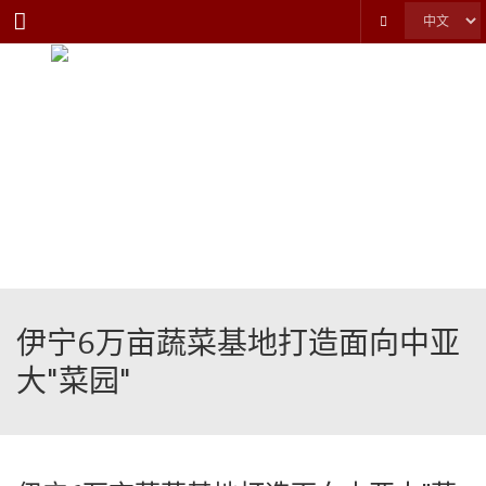
Menu
伊宁6万亩蔬菜基地打造面向中亚
大"菜园"