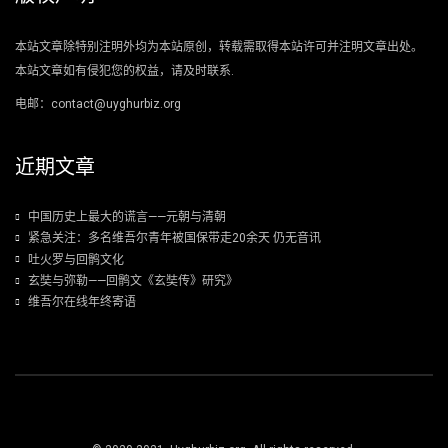
本站文章除特别注明外均为本站原创，转载需取得本站许可并注明文章出处。
本站文章如有侵犯您的权益，请及时联系.
电邮：contact@uyghurbiz.org
近期文章
中国历史上最大的谎言——元朝与清朝
紧急关注：多名维吾尔青年被国保带走20余天 仍无音讯
吐火罗与回鹘文化
玄奘与弥勒——回鹘文《玄奘传》研究》
维吾尔在线年终寄语