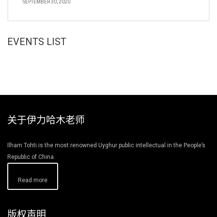
SEPTEMBER 30, 2020
EVENTS LIST
关于伊力哈木老师
Ilham Tohti is the most renowned Uyghur public intellectual in the People’s
Republic of China.
Read more
版权声明