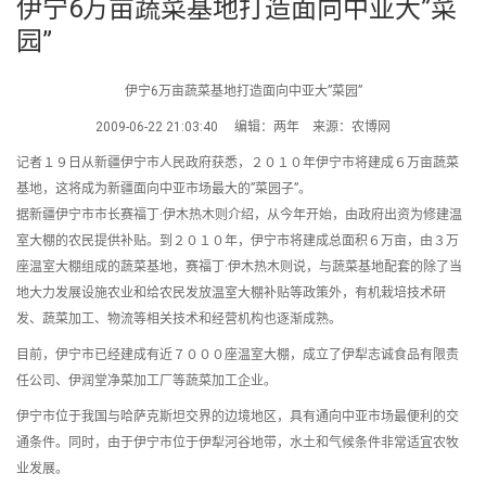
伊宁6万亩蔬菜基地打造面向中亚大”菜
园”
伊宁6万亩蔬菜基地打造面向中亚大”菜园”
2009-06-22 21:03:40 编辑：两年 来源：农博网
记者１９日从新疆伊宁市人民政府获悉，２０１０年伊宁市将建成６万亩蔬菜
基地，这将成为新疆面向中亚市场最大的”菜园子”。
据新疆伊宁市市长赛福丁·伊木热木则介绍，从今年开始，由政府出资为修建温
室大棚的农民提供补贴。到２０１０年，伊宁市将建成总面积６万亩，由３万
座温室大棚组成的蔬菜基地，赛福丁·伊木热木则说，与蔬菜基地配套的除了当
地大力发展设施农业和给农民发放温室大棚补贴等政策外，有机栽培技术研
发、蔬菜加工、物流等相关技术和经营机构也逐渐成熟。
目前，伊宁市已经建成有近７０００座温室大棚，成立了伊犁志诚食品有限责
任公司、伊润堂净菜加工厂等蔬菜加工企业。
伊宁市位于我国与哈萨克斯坦交界的边境地区，具有通向中亚市场最便利的交
通条件。同时，由于伊宁市位于伊犁河谷地带，水土和气候条件非常适宜农牧
业发展。