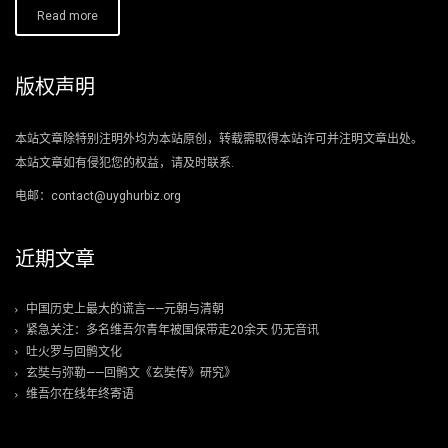
Read more
版权声明
本站文章除特别注明外均为本站原创，转载需取得本站许可并注明文章出处。
本站文章如有侵犯您的权益，请及时联系.
电邮：contact@uyghurbiz.org
近期文章
中国历史上最大的谎言——元朝与清朝
紧急关注：多名维吾尔青年被国保带走20余天 仍无音讯
吐火罗与回鹘文化
玄奘与弥勒——回鹘文《玄奘传》研究》
维吾尔在线年终寄语