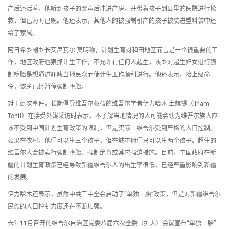
产后还活着，他听到孩子的哭声后冲进产房，并带着孩子到县里的医院进行抢
救，但已为时已晚。他还表示，其他人的被强制引产的孩子被装进塑料袋中还
给了家属。
阿日希乡副乡长艾尼瓦尔·莫明称，计划生育对和田地区而言是一个很重要的工
作，地区政府也狠抓计生工作，不允许有任何人超生，该乡对超生妇女进行强
制堕胎是想通过吓唬当地民众而使计生工作顺利进行。他还表示，接上级命
令，该乡已经暂停强制堕胎。
对于此次事件，长期倡导维吾尔权益的维吾尔学者伊力哈木·土赫提（Ilham
Tohti）在接受外媒采访时表示，不了解当地情况的人可能会认为维吾尔族人应
该不受到中国计划生育政策的限制，但是实际上维吾尔受到严格的人口控制。
如果在农村，他们可以生三个孩子，但在城市他们只可以生两个孩子。超生的
维吾尔人会被实行强制堕胎、强制绝育或其它强迫措施。目前，中国政府在新
疆的计划生育政策已经导致新疆维吾尔人的出生率很低，已经严重影响到新疆
的发展。
伊力哈木还表示，虽然中共三中全会启动了“单独二胎”政策，但是对新疆维吾尔
民族的人口控制力度还在不断加强。
去年11月召开的维吾尔自治区党委八届六次全委（扩大）会议宣布“单独二胎”