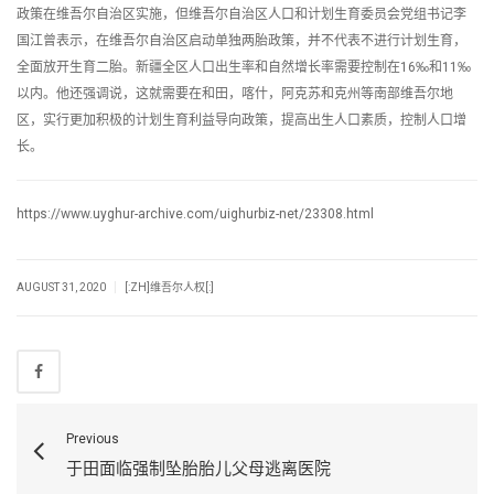
政策在维吾尔自治区实施，但维吾尔自治区人口和计划生育委员会党组书记李
国江曾表示，在维吾尔自治区启动单独两胎政策，并不代表不进行计划生育，
全面放开生育二胎。新疆全区人口出生率和自然增长率需要控制在16‰和11‰
以内。他还强调说，这就需要在和田，喀什，阿克苏和克州等南部维吾尔地
区，实行更加积极的计划生育利益导向政策，提高出生人口素质，控制人口增
长。
https://www.uyghur-archive.com/uighurbiz-net/23308.html
|
AUGUST 31, 2020
[:ZH]维吾尔人权[:]
Previous
于田面临强制坠胎胎儿父母逃离医院