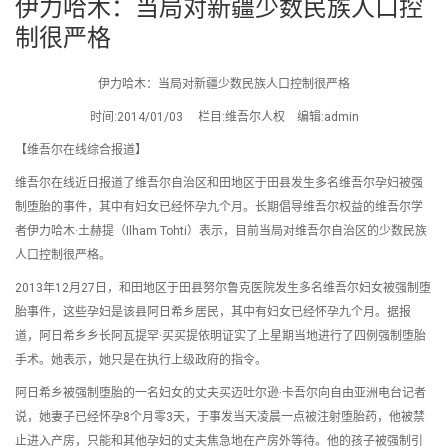
伊力哈木：当局对新疆少数民族人口控
制很严格
伊力哈木：当局对新疆少数民族人口控制很严格
时间:2014/01/03 栏目:维吾尔人权 编辑:admin
【维吾尔在线综合报道】
维吾尔在线近日报道了维吾尔自治区和田地区于田县发生多名维吾尔孕妇被强
制堕胎的事件，其中有妇女已经怀孕九个月。长期倡导维吾尔权益的维吾尔学
者伊力哈木·土赫提（Ilham Tohti）表示，目前当局对维吾尔自治区的少数民族
人口控制很严格。
2013年12月27日，和田地区于田县努尔鲁克医院发生多名维吾尔妇女被强制堕
胎事件，这些孕妇是该县阿日希乡居民，其中有妇女已经怀孕九个月。据报
道，阿日希乡乡长阿瓦提罕·买买提依明证实了上星期当地进行了四例强制堕胎
手术。她表示，她只是在执行上级政府的指令。
阿日希乡被强制堕胎的一名妇女的丈夫买迈吐尔逊·卡吾尔向自由亚洲电台记者
说，她妻子已经怀孕8个月零3天，于事发当天凌晨一点被注射堕胎药，他被禁
止进入产房，只能和其他孕妇的丈夫焦急地在产房外等待。他的孩子被强制引