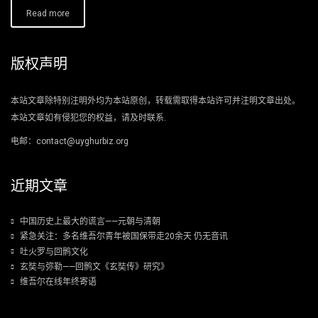
Read more
版权声明
本站文章除特别注明外均为本站原创，转载需取得本站许可并注明文章出处。
本站文章如有侵犯您的权益，请及时联系.
电邮：contact@uyghurbiz.org
近期文章
中国历史上最大的谎言——元朝与清朝
紧急关注：多名维吾尔青年被国保带走20余天 仍无音讯
吐火罗与回鹘文化
玄奘与弥勒——回鹘文《玄奘传》研究》
维吾尔在线年终寄语