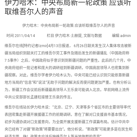
伊力哈木：中央布局新一轮政策 应该听
取维吾尔人的声音
伊力哈木：中央布局新一轮政策 应该听取维吾尔人的声音
时间:2011/04/14 栏目:伊力哈木·土赫提, 文献与数据 编辑:admin
维吾尔在线[特约记者Izmir]4月13日报道， 6月26日韶关发生汉人集体攻击被新
疆当局组织到韶关打工的维吾尔劳工事件及随后发生的新疆骚乱（中国政府称
7.5事件）之后，中国政府似乎意识到到新疆问题的严重性。此后的几个月，中
央政府组织一批记者和庞大的调研组到新疆调研。中国高层领导人也密集到新
疆视察。对此，维吾尔学者伊力哈木认为，中央可能已经认识到只能依靠新疆
地方当局的“信息”和“说法”无助于问题的解决反而使问题更加严重。也有分析认
为，新疆工作会议前后新疆最高领导人王乐泉可能调入北京。早前网络上流传
中共公安部部长孟建柱接替王乐泉的传言。
维吾尔在线站长伊力哈木说：“北京、辽宁、天津等多个省区市的主要领导率代
表团密集赴新疆开展援疆工作的前期调研。意在了解对口支援县市基本情况，
初步沟通协调对口支援意向，为全面开展支援新疆工作谋篇布局。估计中共中
央已经有了对疆“新政策”将要要出台”。他分析说，“新政策”可能更多是在民生和
经济方面。嗨！政策本应该反映维吾尔人等当地族群的声音”