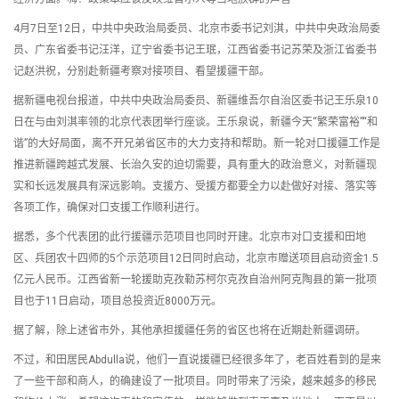
4月7日至12日，中共中央政治局委员、北京市委书记刘淇，中共中央政治局委
员、广东省委书记汪洋，辽宁省委书记王珉，江西省委书记苏荣及浙江省委书
记赵洪祝，分别赴新疆考察对接项目、看望援疆干部。
据新疆电视台报道，中共中央政治局委员、新疆维吾尔自治区委书记王乐泉10
日在与由刘淇率领的北京代表团举行座谈。王乐泉说，新疆今天“繁荣富裕”“和
谐”的大好局面，离不开兄弟省区市的大力支持和帮助。新一轮对口援疆工作是
推进新疆跨越式发展、长治久安的迫切需要，具有重大的政治意义，对新疆现
实和长远发展具有深远影响。支援方、受援方都要全力以赴做好对接、落实等
各项工作，确保对口支援工作顺利进行。
据悉，多个代表团的此行援疆示范项目也同时开建。北京市对口支援和田地
区、兵团农十四师的5个示范项目12日同时启动，北京市赠送项目启动资金1.5
亿元人民币。江西省新一轮援助克孜勒苏柯尔克孜自治州阿克陶县的第一批项
目也于11日启动，项目总投资近8000万元。
据了解，除上述省市外，其他承担援疆任务的省区也将在近期赴新疆调研。
不过，和田居民Abdulla说，他们一直说援疆已经很多年了，老百姓看到的是来
了一些干部和商人，的确建设了一批项目。同时带来了污染，越来越多的移民