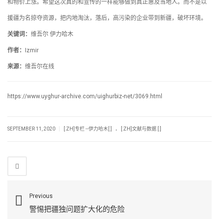
和物价上涨。希望这次真的和宣传的一样能够做到真正惠及当地人。而不是以
援疆为名掠夺资源，把内地淘汰，落后，高污染的企业带到新疆，破坏环境。
关键词：
维吾尔 伊力哈木
作者：
Izmir
来源：
维吾尔在线
https://www.uyghur-archive.com/uighurbiz-net/3069.html
.
|
SEPTEMBER 11, 2020
[:ZH]专栏 --伊力哈木[:]
[:ZH]文献与数据 [:]
Previous
警惕把疆独问题扩大化的危险