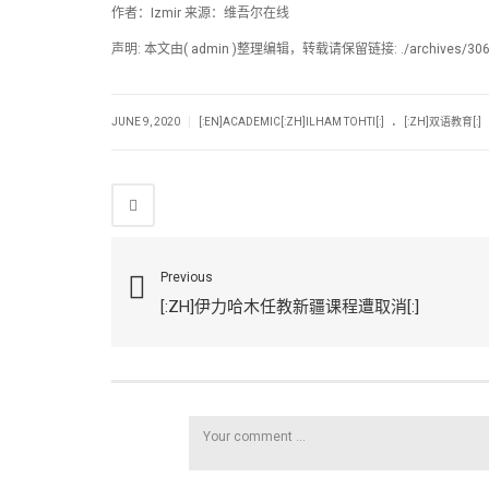
作者：Izmir 来源：维吾尔在线
声明: 本文由( admin )整理编辑，转载请保留链接: ./archives/30
.
|
JUNE 9, 2020
[:EN]ACADEMIC[:ZH]ILHAM TOHTI[:]
[:ZH]双语教育[:]
Previous
[:ZH]伊力哈木任教新疆课程遭取消[:]