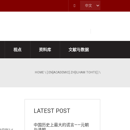
视点
资料库
文献与数据
HOME
\
[:EN]ACADEMIC[:ZH]ILHAM TOHTI[:]
\
LATEST POST
中国历史上最大的谎言——元朝
与清朝