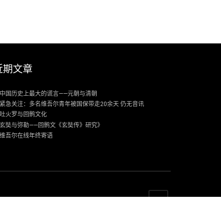
近期文章
中国历史上最大的谎言——元朝与清朝
紧急关注：多名维吾尔青年被国保带走20余天 仍无音讯
吐火罗与回鹘文化
玄奘与弥勒——回鹘文《玄奘传》研究》
维吾尔在线年终寄语