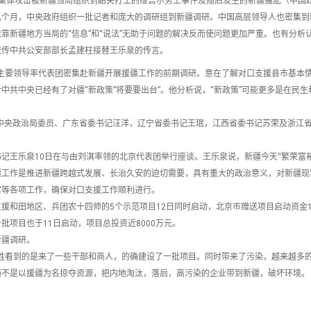
发生汉人集体攻击被新疆当局组织到韶关打工的维吾尔劳工事件及随后发生的新疆骚乱（中国政
几个月，中央政府组织一批记者和庞大的调研组到新疆调研。中国高层领导人也密集到
靠新疆地方当局的“信息”和“说法”无助于问题的解决反而使问题更加严重。也有分析
流传中共公安部部长孟建柱接替王乐泉的传言。
主要领导率代表团密集赴新疆开展援疆工作的前期调研。意在了解对口支援县市基本
共中央已经有了对疆“新政策”将要要出台”。他分析说，“新政策”可能更多是在民生
共中央政治局委员、广东省委书记汪洋，辽宁省委书记王珉，江西省委书记苏荣及浙江
王乐泉10日在与由刘淇率领的北京代表团举行座谈。王乐泉说，新疆今天“繁荣富裕”
疆工作是推进新疆跨越式发展、长治久安的迫切需要，具有重大的政治意义，对新疆现
实等各项工作，确保对口支援工作顺利进行。
援和田地区、兵团农十四师的5个示范项目12日同时启动，北京市赠送项目启动资金1
项目也于11日启动，项目总投资近8000万元。
新疆调研。
老百姓看到的是来了一些干部和商人，的确建设了一批项目。同时带来了污染，越来越多
而不是以援疆为名掠夺资源，把内地淘汰，落后，高污染的企业带到新疆，破坏环境。