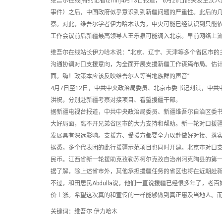
维吾尔在线[特约记者Izmir]4月13日报道， 6月26日韶关
事件）之后，中国政府似乎意识到到新疆问题的严重性。此后的
察。对此，维吾尔学者伊力哈木认为，中央可能已经认识到只能依
工作会议前后新疆最高领导人王乐泉可能调入北京。早前网络上
维吾尔在线站长伊力哈木说：“北京、辽宁、天津等多个省区市的
沟通协调对口支援意向，为全面开展支援新疆工作谋篇布局。估计中
面。嗨！政策本应该反映维吾尔人等当地族群的声音”
4月7日至12日，中共中央政治局委员、北京市委书记刘淇，中
洪祝，分别赴新疆考察对接项目、看望援疆干部。
据新疆电视台报道，中共中央政治局委员、新疆维吾尔自治区委书记
大好局面，离不开兄弟省区市的大力支持和帮助。新一轮对口援
发展具有深远影响。支援方、受援方都要全力以赴做好对接、落
据悉，多个代表团的此行援疆示范项目也同时开建。北京市对口支
民币。江西省新一轮援助克孜勒苏柯尔克孜自治州阿克陶县的第一批
据了解，除上述省市外，其他承担援疆任务的省区也将在近期赴
不过，和田居民Abdulla说，他们一直说援疆已经很多年了，
价上涨。希望这次真的和宣传的一样能够做到真正惠及当地人。
关键词：维吾尔 伊力哈木