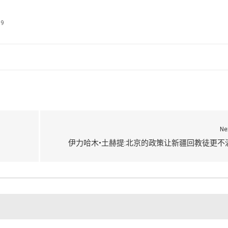
69
Ne
伊力哈木•土赫提:北京的政策让新疆回教徒更不