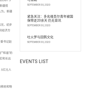
府称7.5
SEPTEMBER 30, 2020
新疆视
认为，新疆
紧急关注：多名维吾尔青年被国
保带走20余天 仍无音讯
情况，初步
SEPTEMBER 30, 2020
和经济方
吐火罗与回鹘文化
省委书记赵
SEPTEMBER 30, 2020
“和谐”的
实和长远
EVENTS LIST
.5亿元人
的移民和物