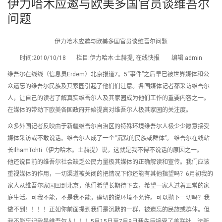
伊力哈木应邀与欧美多国官员谈维吾尔
问题
伊力哈木应邀与欧美多国官员谈维吾尔问题
时间:2010/10/18 栏目:伊力哈木·土赫提, 在线快报 编辑:admin
维吾尔在线线（信息员Erdem）北京报道7。5“事件”之后早已被世界媒体和公
众遗忘的维吾尔民族及其家园引起了他们们注意。各国媒体记者都采访维吾尔
人，让自己的读者了解真实维吾尔人及其家园成为他们工作的重要内容之一。
在媒体的带动下欧美各国政府开始提高对维吾尔人极其家园的关注度。
众多外国记者反映由于新疆维吾尔自治区的特殊环境维吾尔人极少少愿意接受
媒体采访或不敢说话。维吾尔人成了一个“沉默的民族或群体”。 维吾尔在线站
长IlhamTohti（伊力哈木。土赫提）说，这就是我不得不说话的原因之一。
他还说目前的维吾尔社会缺乏公民力量极其媒体的正确解读和宣传。我们应该
重视媒体的作用，一切渠道被关闭的把情况下你还能有其他指望吗？6月初我的
家人从维吾尔家园回到北京，他们希望长期待下去，希望一家人过着正常的家
庭生活。可我不能，不是我不能，确切的说环境不允许。可以抛下一切吗？我
做不到！！！！正如你前面提到我们是沉默的一群，被遗忘的民族或群体。但
我不能忘记我是维吾尔人！！！5月15日至7月9日我先后接受了美联社，法新