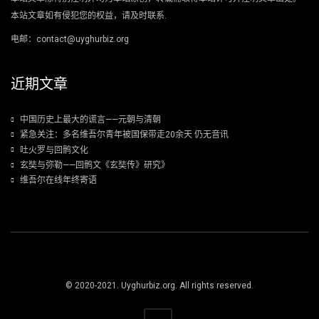
本站文章如有侵犯您的权益，请及时联系.
电邮：contact@uyghurbiz.org
近期文章
中国历史上最大的谎言——元朝与清朝
紧急关注：多名维吾尔青年被国保带走20余天 仍无音讯
吐火罗与回鹘文化
玄奘与弥勒——回鹘文《玄奘传》研究》
维吾尔在线年终寄语
© 2020-2021. Uyghurbiz.org. All rights reserved.