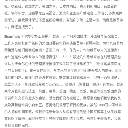
社，德新社，德国之声，美国之音，日本共同社，意大利新闻社，荷兰新闻
社，埃菲尔舍，加泰罗尼亚电视台，澳大利亚国际广播电台…..等等60多家媒体
的采访。接受媒体采访不是轻松的事情，当然你了解–这是中国，而我是维吾尔
人，我还是接受了。
IlhamToht（伊力哈木·土赫提） 最近一两个月外国媒体，外国驻华使馆官员，
工作人员极其到华访问的外国政要经常约见谈维吾尔–新疆问题。为什么冒着危
险接受与他们见面或会谈？答案只有一个，作为人，作为维吾尔人的道德责！
对！这是作为维吾尔人的道德责任！！！！！最近几个月维吾尔在线管理员也
许认为维吾尔在线的管理员被被捕了或失踪了或被旅游了？（也许这类事情发
生的太频繁了)。我一直在思考，从学术的角度思考我们维吾尔人的前途。思考
我们的问题。很多问题还没有答案，需要继续研究和思考，但有一点很清楚，
维吾尔人不可能继续接受被“容忍”遗忘，被抛弃（除非自己抛弃）的命运。最近
两个月我先后与法国，荷兰，瑞典，美国，德国，欧盟，挪威等等欧盟国家的
官员和外交官应邀多次会谈，感觉我们没有被遗忘。我愿意跟他们畅谈我的民
族及其新疆维吾尔自治区。感觉他们很想了解我的民族，虽然1000万中国维吾
尔人拥有中国国籍，但我相信维吾尔人从没有感觉到这个国家极其主体民族尊
重他想了解他。而我感觉到世界想了解我们这个民族。当然对于倾听者，我愿
意畅谈我的民族….