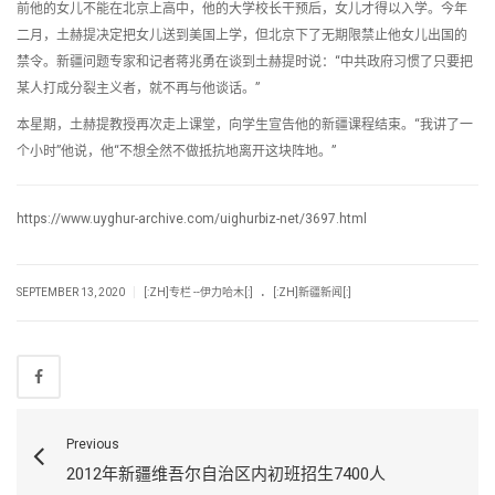
前他的女儿不能在北京上高中，他的大学校长干预后，女儿才得以入学。今年
二月，土赫提决定把女儿送到美国上学，但北京下了无期限禁止他女儿出国的
禁令。新疆问题专家和记者蒋兆勇在谈到土赫提时说：“中共政府习惯了只要把
某人打成分裂主义者，就不再与他谈话。”
本星期，土赫提教授再次走上课堂，向学生宣告他的新疆课程结束。“我讲了一
个小时”他说，他“不想全然不做抵抗地离开这块阵地。”
https://www.uyghur-archive.com/uighurbiz-net/3697.html
.
|
SEPTEMBER 13, 2020
[:ZH]专栏 --伊力哈木[:]
[:ZH]新疆新闻[:]
Previous
2012年新疆维吾尔自治区内初班招生7400人