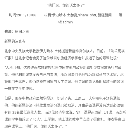
“他们说，你的话太多了”
时间:2011/10/06 栏目:伊力哈木·土赫提/IlhamTohti, 新疆新闻 编
辑:admin
来源：
德国之声
新疆的清真寺
北京中央民族大学教授伊力哈木·土赫提是新疆维吾尔族人。日前，《法兰克福
汇报》驻北京记者会见了这位维吾尔族经济学学者并报道了他的艰难处境：
“人所共知，这位维吾尔族教授批评中国在他的故乡新疆对少数民族执行的政
策。他也利用课堂发表自己的看法，所以同事们把他视为踩钢丝的艺术家，尽
管他口无遮挡，但仍然能在国家的大学讲课。他讲课的笔记象时髦歌曲的歌词
一样在学生中流传。
但是，现在中共政府显然觉得这一切过了头。上周五，大学用电子短信通知
他，他的新疆经济可持续发展讲习课已被取消，理由是该课程没有达到必须拥
有的 25名最低选修人数。而这位经济学家说，‘这一课程两周前已开课，两次听
课的学生都超过了40人’。上学期，他上课的教室里安装了摄像机，便衣警察出
现在课堂上，‘他们说，你的话太多了’。”