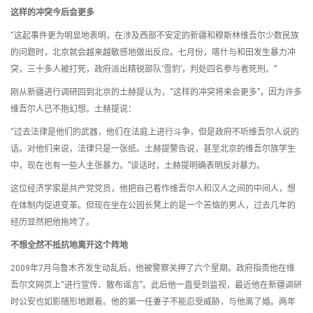
这样的冲突今后会更多
“这起事件更为明显地表明，在涉及西部不安定的新疆和穆斯林维吾尔少数民族
的问题时，北京就会越来越敏感地做出反应。七月份，喀什与和田发生暴力冲
突，三十多人被打死，政府派出精锐部队‘雪豹’，判处四名参与者死刑。”
刚从新疆进行调研回到北京的土赫提认为，“这样的冲突将来会更多”，因为许多
维吾尔人已不抱幻想。土赫提说：
“过去法律是他们的武器，他们在法庭上进行斗争，但是政府不听维吾尔人说的
话。对他们来说，法律只是一张纸。土赫提警告说，甚至北京的维吾尔族学生
中，现在也有一些人主张暴力。”谈话时，土赫提明确表明反对暴力。
这位经济学家是共产党党员，他把自己看作维吾尔人和汉人之间的中间人，想
在体制内促进变革。但现在坐在公园长凳上的是一个苦恼的男人，过去几年的
经历显然把他拖垮了。
不想全然不抵抗地离开这个阵地
2009年7月乌鲁木齐发生动乱后，他被警察关押了六个星期。政府指责他在维
吾尔文网页上“进行宣传、散布谣言”。此后他一直受到监视，最近他在新疆调研
时公安也如影随形地跟着。他的第一任妻子不能忍受威胁，与他离了婚。两年