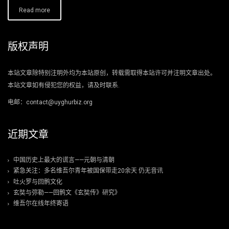
Read more
版权声明
本站文章除特别注明外均为本站原创，转载需取得本站许可并注明文章出处。
本站文章如有侵犯您的权益，请及时联系.
电邮：contact@uyghurbiz.org
近期文章
中国历史上最大的谎言——元朝与清朝
紧急关注：多名维吾尔青年被国保带走20余天 仍无音讯
吐火罗与回鹘文化
玄奘与弥勒——回鹘文《玄奘传》研究》
维吾尔在线年终寄语