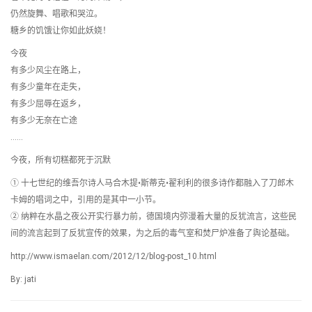
仍然旋舞、唱歌和哭泣。
糖乡的饥饿让你如此妖娆！
今夜
有多少风尘在路上，
有多少童年在走失，
有多少屈辱在返乡，
有多少无奈在亡途
……
今夜，所有切糕都死于沉默
① 十七世纪的维吾尔诗人马合木提•斯蒂克•翟利利的很多诗作都融入了刀郎木
卡姆的唱词之中，引用的是其中一小节。
② 纳粹在水晶之夜公开实行暴力前，德国境内弥漫着大量的反犹流言，这些民
间的流言起到了反犹宣传的效果，为之后的毒气室和焚尸炉准备了舆论基础。
http://www.ismaelan.com/2012/12/blog-post_10.html
By: jati