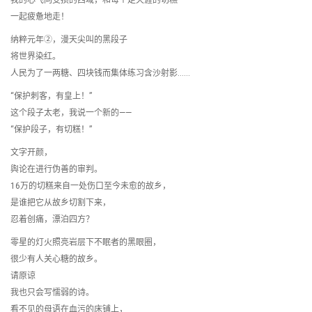
我的心飞向受损的西域，和每个走天涯的切糕
一起疲惫地走！
纳粹元年②，漫天尖叫的黑段子
将世界染红。
人民为了一两糖、四块钱而集体练习含沙射影……
“保护刺客，有皇上！”
这个段子太老，我说一个新的——
“保护段子，有切糕！”
文字开颜，
舆论在进行伪善的审判。
16万的切糕来自一处伤口至今未愈的故乡，
是谁把它从故乡切割下来，
忍着创痛，漂泊四方？
零星的灯火照亮岩层下不眠者的黑眼圈，
很少有人关心糖的故乡。
请原谅
我也只会写懦弱的诗。
看不见的母语在血污的床铺上，