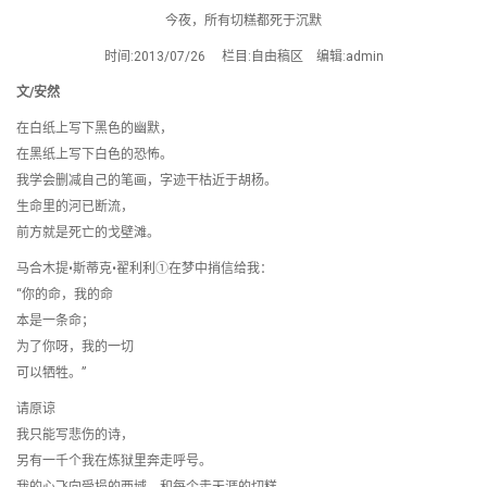
今夜，所有切糕都死于沉默
时间:2013/07/26 栏目:自由稿区 编辑:admin
文/安然
在白纸上写下黑色的幽默，
在黑纸上写下白色的恐怖。
我学会删减自己的笔画，字迹干枯近于胡杨。
生命里的河已断流，
前方就是死亡的戈壁滩。
马合木提•斯蒂克•翟利利①在梦中捎信给我：
“你的命，我的命
本是一条命；
为了你呀，我的一切
可以牺牲。”
请原谅
我只能写悲伤的诗，
另有一千个我在炼狱里奔走呼号。