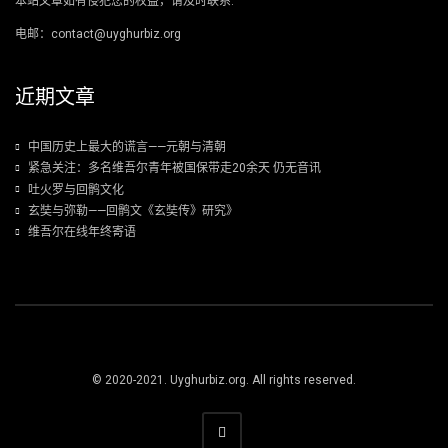
本站文章如有侵犯您的权益，请及时联系.
电邮：contact@uyghurbiz.org
近期文章
中国历史上最大的谎言——元朝与清朝
紧急关注：多名维吾尔青年被国保带走20余天 仍无音讯
吐火罗与回鹘文化
玄奘与弥勒——回鹘文《玄奘传》研究》
维吾尔在线年终寄语
© 2020-2021. Uyghurbiz.org. All rights reserved.